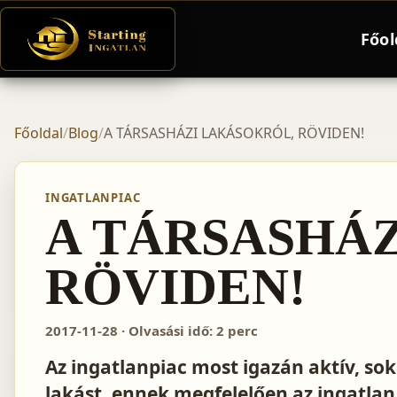
Főol
Főoldal
/
Blog
/
A TÁRSASHÁZI LAKÁSOKRÓL, RÖVIDEN!
INGATLANPIAC
A TÁRSASHÁ
RÖVIDEN!
2017-11-28 · Olvasási idő: 2 perc
Az ingatlanpiac most igazán aktív, so
lakást, ennek megfelelően az ingatla