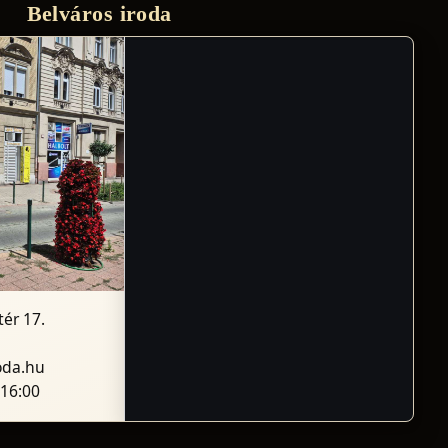
Belváros iroda
ér 17.
oda.hu
-16:00