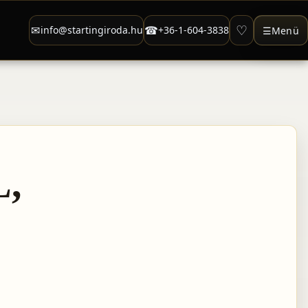
♡
✉
☎
info@startingiroda.hu
+36-1-604-3838
☰
Menü
,