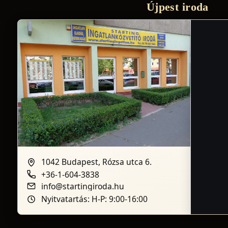
Újpest iroda
1042 Budapest, Rózsa utca 6.
+36-1-604-3838
info@startingiroda.hu
Nyitvatartás: H-P: 9:00-16:00