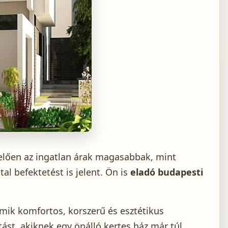
lelően az ingatlan árak magasabbak, mint
al befektetést is jelent. Ön is
eladó budapesti
amik komfortos, korszerű és esztétikus
ást, akiknek egy önálló kertes ház már túl