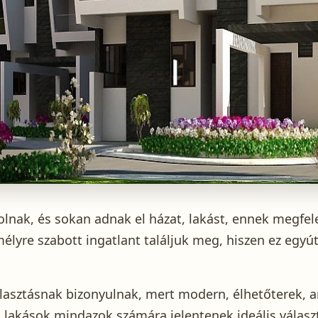
rolnak, és sokan adnak el házat, lakást, ennek megfe
lyre szabott ingatlant találjuk meg, hiszen ez egyútt
álasztásnak bizonyulnak, mert modern, élhetőterek, 
i lakások mindazok számára jelentenek ideális választ