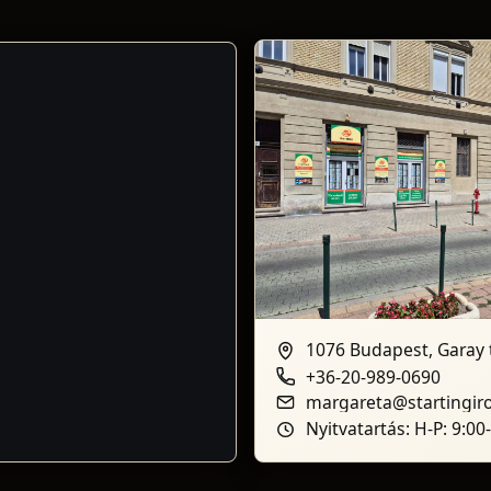
1076 Budapest, Garay t
+36-20-989-0690
margareta@startingir
Nyitvatartás: H-P: 9:00