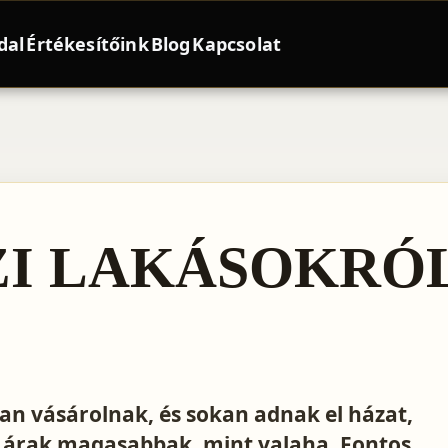
dal
Értékesítőink
Blog
Kapcsolat
ZI LAKÁSOKRÓL
kan vásárolnak, és sokan adnak el házat,
n árak magasabbak, mint valaha. Fontos,