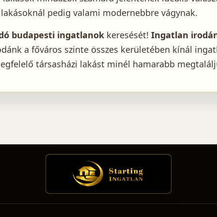
ári lakásoknál pedig valami modernebbre vágynak.
dó budapesti ingatlanok
keresését!
Ingatlan
irodá
irodánk a főváros szinte összes kerületében kínál ing
egfelelő társasházi lakást minél hamarabb megtalálj