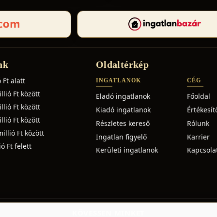
nk
Oldaltérkép
 Ft alatt
INGATLANOK
CÉG
lió Ft között
Eladó ingatlanok
Főoldal
lió Ft között
Kiadó ingatlanok
Értékesít
lió Ft között
Részletes kereső
Rólunk
illió Ft között
Ingatlan figyelő
Karrier
ó Ft felett
Kerületi ingatlanok
Kapcsola
KÖVESSEN MINKET