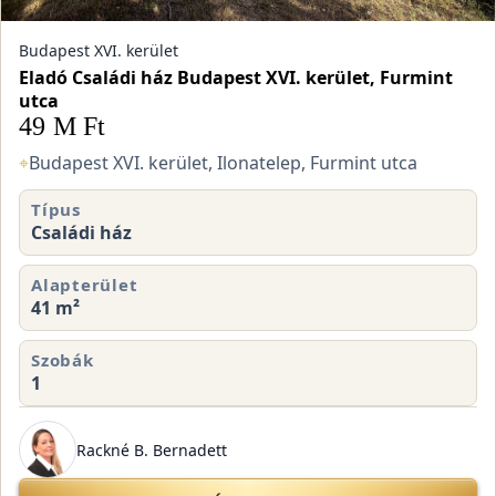
Budapest XVI. kerület
Eladó Családi ház Budapest XVI. kerület, Furmint
utca
49 M Ft
⌖
Budapest XVI. kerület, Ilonatelep, Furmint utca
Típus
Családi ház
Alapterület
41 m²
Szobák
1
Rackné B. Bernadett