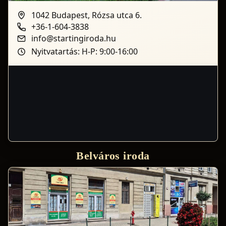
1042 Budapest, Rózsa utca 6.
+36-1-604-3838
info@startingiroda.hu
Nyitvatartás: H-P: 9:00-16:00
Belváros iroda