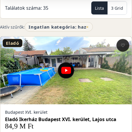
Találatok száma: 35
Lista
3 Grid
Ingatlan kategória: haz
×
Aktív szűrők:
Eladó
♡
Budapest XVI. kerület
Eladó Ikerház Budapest XVI. kerület, Lajos utca
84,9 M Ft