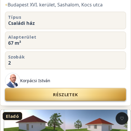
⌖
Budapest XVI. kerület, Sashalom, Kocs utca
Típus
Családi ház
Alapterület
67 m²
Szobák
2
Korpácsi István
RÉSZLETEK
Eladó
♡