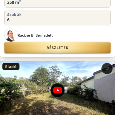
350 m²
Szobák
6
Rackné B. Bernadett
RÉSZLETEK
Eladó
♡