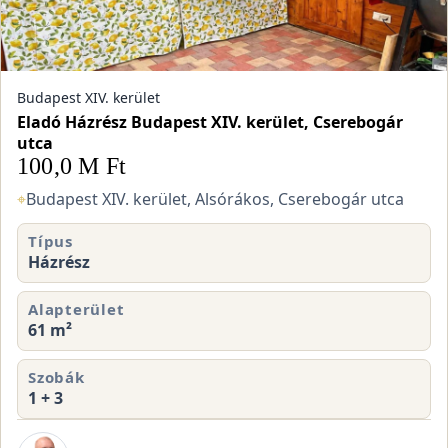
Budapest XIV. kerület
Eladó Házrész Budapest XIV. kerület, Cserebogár
utca
100,0 M Ft
⌖
Budapest XIV. kerület, Alsórákos, Cserebogár utca
Típus
Házrész
Alapterület
61 m²
Szobák
1 + 3