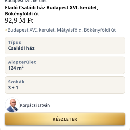
Budapest XVI. kerület
Eladó Családi ház Budapest XVI. kerület,
Bökényföldi út
92,9 M Ft
⌖
Budapest XVI. kerület, Mátyásföld, Bökényföldi út
Típus
Családi ház
Alapterület
124 m²
Szobák
3 + 1
Korpácsi István
RÉSZLETEK