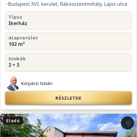
⌖
Budapest XVI. kerület, Rákosszentmihály, Lajos utca
Típus
Ikerház
Alapterület
102 m²
Szobák
2 + 3
Korpácsi István
RÉSZLETEK
Eladó
♡