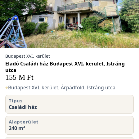
Budapest XVI. kerület
Eladó Családi ház Budapest XVI. kerület, Istráng
utca
155 M Ft
⌖
Budapest XVI. kerület, Árpádföld, Istráng utca
Típus
Családi ház
Alapterület
240 m²