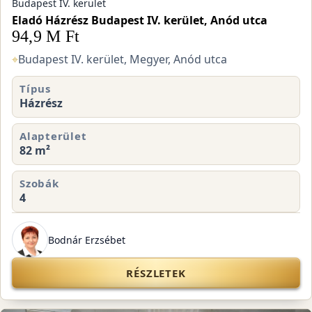
Budapest IV. kerület
Eladó Házrész Budapest IV. kerület, Anód utca
94,9 M Ft
⌖
Budapest IV. kerület, Megyer, Anód utca
Típus
Házrész
Alapterület
82 m²
Szobák
4
Bodnár Erzsébet
RÉSZLETEK