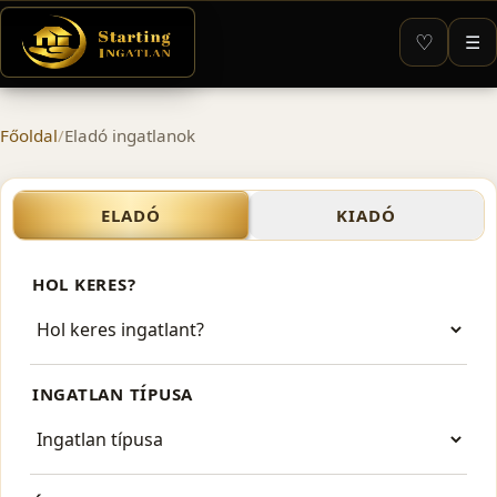
♡
☰
Főoldal
/
Eladó ingatlanok
Eladó ház Budapest
ELADÓ
KIADÓ
HOL KERES?
INGATLAN TÍPUSA