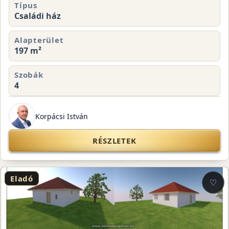
Típus
Családi ház
Alapterület
197 m²
Szobák
4
Korpácsi István
RÉSZLETEK
Eladó
♡