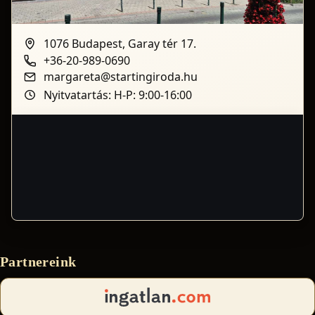
1076 Budapest, Garay tér 17.
+36-20-989-0690
margareta@startingiroda.hu
Nyitvatartás: H-P: 9:00-16:00
Partnereink