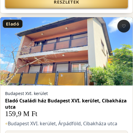
RÉSZLETEK
Eladó
♡
Budapest XVI. kerület
Eladó Családi ház Budapest XVI. kerület, Cibakháza
utca
159,9 M Ft
⌖
Budapest XVI. kerület, Árpádföld, Cibakháza utca