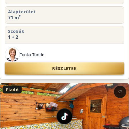
Alapterület
71 m²
Szobák
1 + 2
Tonka Tünde
RÉSZLETEK
Eladó
♡