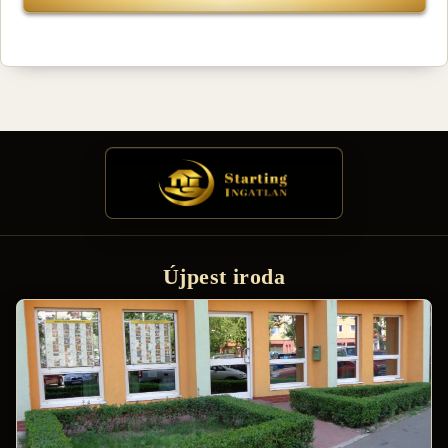
Újpest iroda