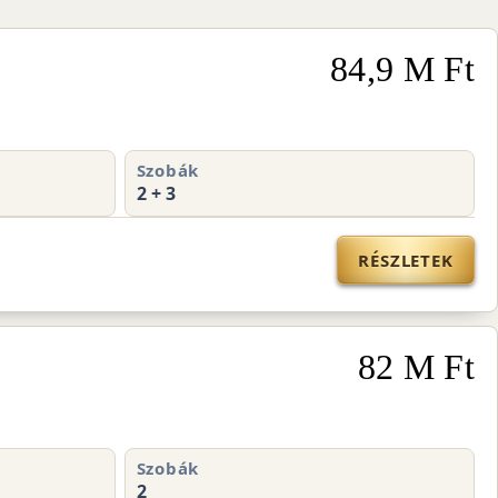
84,9 M Ft
Szobák
2 + 3
RÉSZLETEK
82 M Ft
Szobák
2