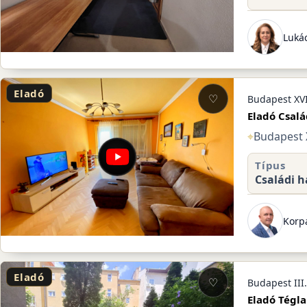
Lukác
Eladó
♡
Budapest XVI
Eladó Csalá
⌖
Budapest X
Típus
Családi h
Korpá
Eladó
♡
Budapest III.
Eladó Tégla