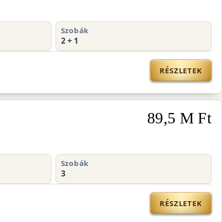
Szobák
2 + 1
RÉSZLETEK
89,5 M Ft
Szobák
3
RÉSZLETEK