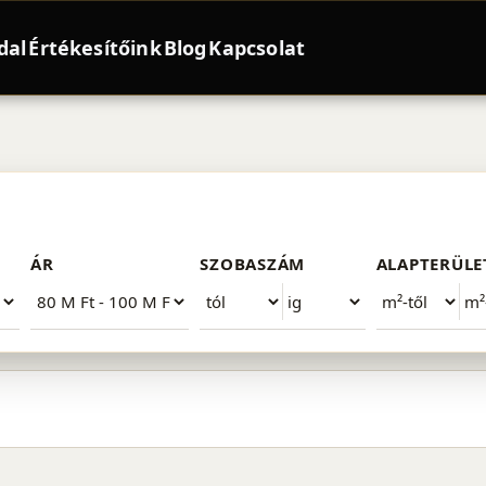
dal
Értékesítőink
Blog
Kapcsolat
ó Ft között
ÁR
SZOBASZÁM
ALAPTERÜLE