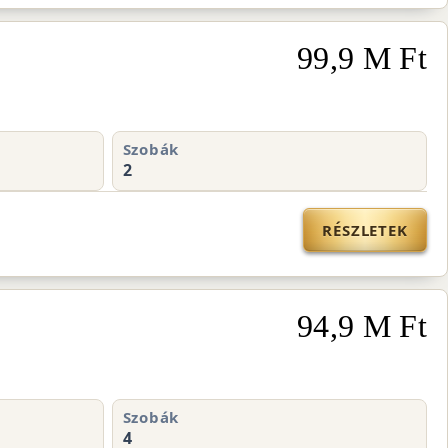
99,9 M Ft
Szobák
2
RÉSZLETEK
94,9 M Ft
Szobák
4