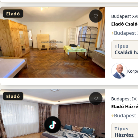
Eladó
♡
Budapest XVI
Eladó Csalá
⌖
Budapest X
Típus
Családi h
Korpá
Eladó
♡
Budapest IV.
Eladó Házré
⌖
Budapest I
Típus
Házrész