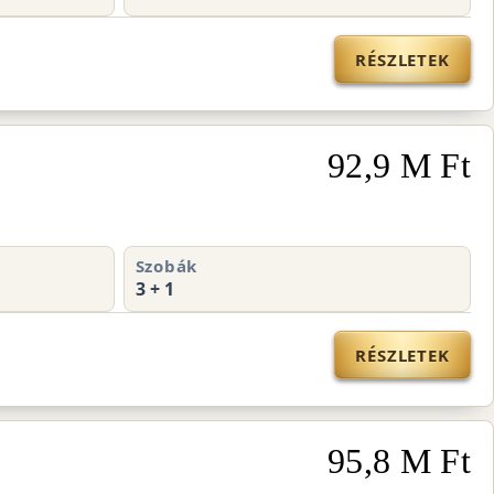
RÉSZLETEK
92,9 M Ft
Szobák
3 + 1
RÉSZLETEK
95,8 M Ft