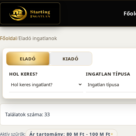
Főol
Főoldal
/
Eladó ingatlanok
Eladó ingatlan 80-100 milli
ELADÓ
KIADÓ
HOL KERES?
INGATLAN TÍPUSA
Találatok száma: 33
Ár tartomány: 80 M Ft - 100 M Ft
×
Aktív szűrők: