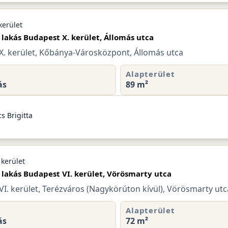
kerület
 lakás Budapest X. kerület, Állomás utca
X. kerület, Kőbánya-Városközpont, Állomás utca
Alapterület
ás
89 m²
s Brigitta
 kerület
 lakás Budapest VI. kerület, Vörösmarty utca
I. kerület, Terézváros (Nagykörúton kívül), Vörösmarty utc
Alapterület
ás
72 m²