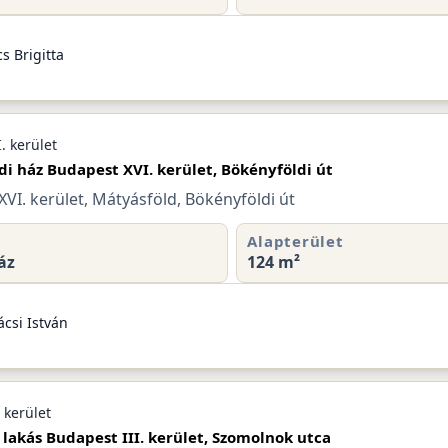
s Brigitta
. kerület
di ház Budapest XVI. kerület, Bökényföldi út
VI. kerület, Mátyásföld, Bökényföldi út
Alapterület
áz
124 m²
csi István
 kerület
 lakás Budapest III. kerület, Szomolnok utca