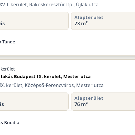
VII. kerület, Rákoskeresztúr ltp., Újlak utca
Alapterület
ás
73 m²
a Tünde
 kerület
 lakás Budapest IX. kerület, Mester utca
IX. kerület, Középső-Ferencváros, Mester utca
Alapterület
ás
76 m²
s Brigitta