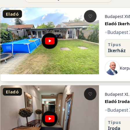
Eladó
♡
Budapest XVI
Eladó Ikerh
⌖
Budapest X
Típus
Ikerház
Korpá
Eladó
♡
Budapest XI.
Eladó Iroda
⌖
Budapest X
Típus
Iroda