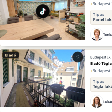
⌖
Budapest X
Típus
Panel lak
Tonk
Eladó
♡
Budapest IX.
Eladó Tégla
⌖
Budapest 
Típus
Tégla lak
Lukác