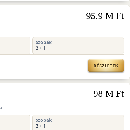
95,9 M Ft
Szobák
2 + 1
RÉSZLETEK
98 M Ft
a
Szobák
2 + 1