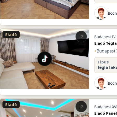
Bodn
Eladó
♡
Budapest IV.
Eladó Tégla
⌖
Budapest I
Típus
Tégla lak
Bodn
Eladó
♡
Budapest XVI
Eladó Panel