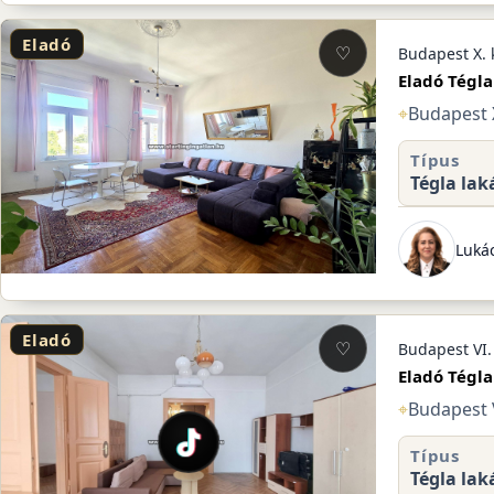
Eladó
♡
Budapest X. 
Eladó Tégla
⌖
Budapest 
Típus
Tégla lak
Lukác
Eladó
♡
Budapest VI.
Eladó Tégla
⌖
Budapest V
Típus
Tégla lak