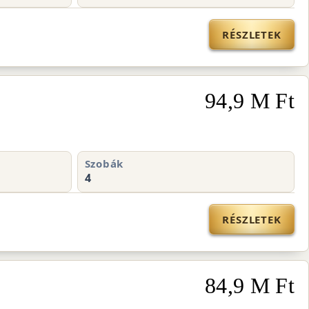
RÉSZLETEK
94,9 M Ft
Szobák
4
RÉSZLETEK
84,9 M Ft