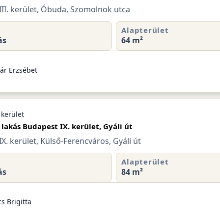
II. kerület, Óbuda, Szomolnok utca
Alapterület
ás
64 m²
ár Erzsébet
 kerület
 lakás Budapest IX. kerület, Gyáli út
X. kerület, Külső-Ferencváros, Gyáli út
Alapterület
ás
84 m²
s Brigitta