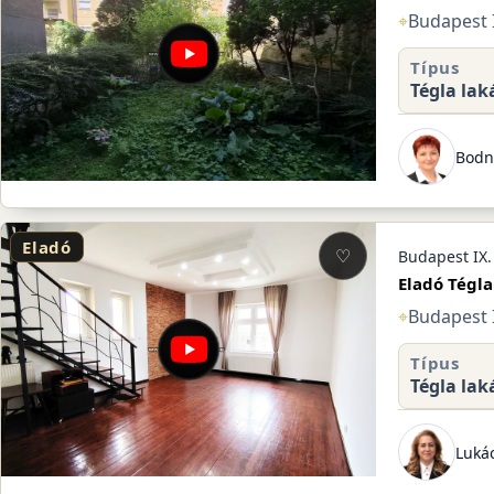
⌖
Budapest I
Típus
Tégla lak
Bodn
Eladó
♡
Budapest IX.
Eladó Tégla
⌖
Budapest I
Típus
Tégla lak
Lukác