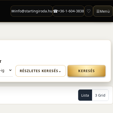
♡
✉
☎
info@startingiroda.hu
+36-1-604-3838
☰
Menü
T
RÉSZLETES KERESÉS
⌄
KERESÉS
Lista
3 Grid