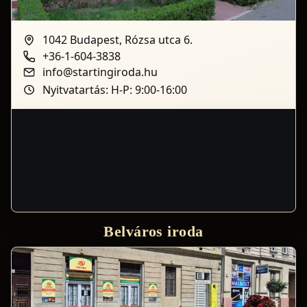
1042 Budapest, Rózsa utca 6.
+36-1-604-3838
info@startingiroda.hu
Nyitvatartás: H-P: 9:00-16:00
Belváros iroda