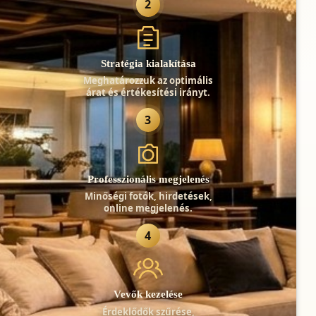
2
Stratégia kialakítása
Meghatározzuk az optimális
árat és értékesítési irányt.
3
Professzionális megjelenés
Minőségi fotók, hirdetések,
online megjelenés.
4
Vevők kezelése
Érdeklődők szűrése,