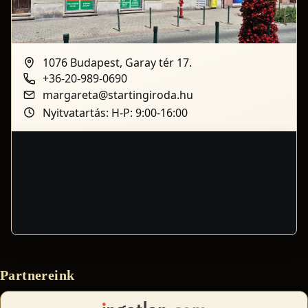
1076 Budapest, Garay tér 17.
+36-20-989-0690
margareta@startingiroda.hu
Nyitvatartás: H-P: 9:00-16:00
Partnereink