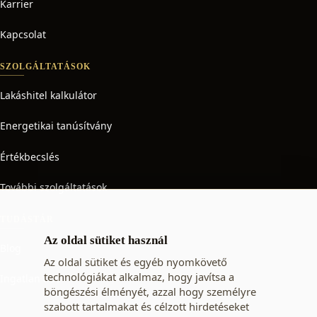
Karrier
Kapcsolat
SZOLGÁLTATÁSOK
Lakáshitel kalkulátor
Energetikai tanúsítvány
Értékbecslés
További szolgáltatások
TUDÁSTÁR
Az oldal sütiket használ
Blog
Az oldal sütiket és egyéb nyomkövető
technológiákat alkalmaz, hogy javítsa a
Ingatlan adó
böngészési élményét, azzal hogy személyre
szabott tartalmakat és célzott hirdetéseket