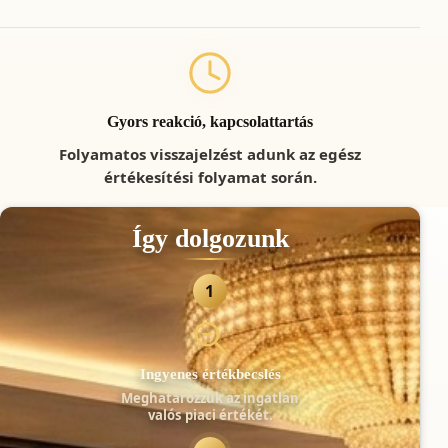
Gyors reakció, kapcsolattartás
Folyamatos visszajelzést adunk az egész
értékesítési folyamat során.
Így dolgozunk
1
Ingyenes értékbecslés
Meghatározzuk az ingatlan
valós piaci értékét.