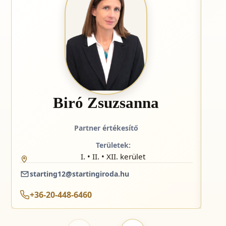
Biró Zsuzsanna
Partner értékesítő
Területek:
I. • II. • XII. kerület
starting12@startingiroda.hu
s
+36-20-448-6460
+