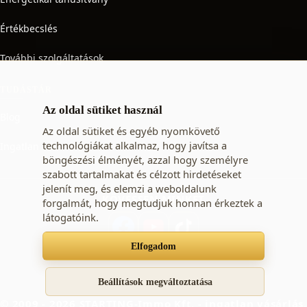
Értékbecslés
További szolgáltatások
TUDÁSTÁR
Az oldal sütiket használ
Blog
Az oldal sütiket és egyéb nyomkövető
technológiákat alkalmaz, hogy javítsa a
Ingatlan adó
böngészési élményét, azzal hogy személyre
szabott tartalmakat és célzott hirdetéseket
jelenít meg, és elemzi a weboldalunk
KÖVESSEN MINKET
forgalmát, hogy megtudjuk honnan érkeztek a
látogatóink.
Elfogadom
Süti beállítások
Adatkezelési tájékoztató
ÁSZF
Beállítások megváltoztatása
© 2009 - 2026 STARTING-Immo Kft. - ingatlan vásárlás,