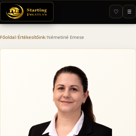
♡
☰
Főoldal
/
Értékesítőink
/
Németiné Emese