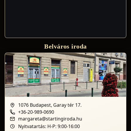
Belváros iroda
1076 Budapest, Garay tér 17.
+36-20-989-0690
margareta@startingiroda.hu
Nyitvatartás: H-P: 9:00-16:00