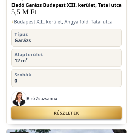
Eladó Garázs Budapest XIII. kerület, Tatai utca
5,5 M Ft
⌖
Budapest XIII. kerület, Angyalföld, Tatai utca
Típus
Garázs
Alapterület
12 m²
Szobák
0
Biró Zsuzsanna
RÉSZLETEK