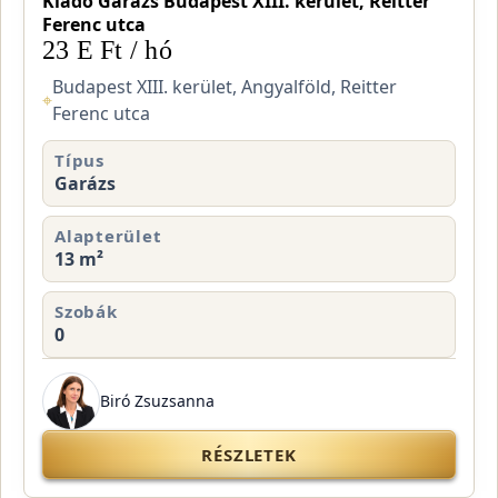
Kiadó Garázs Budapest XIII. kerület, Reitter
Ferenc utca
23 E Ft / hó
Budapest XIII. kerület, Angyalföld, Reitter
⌖
Ferenc utca
Típus
Garázs
Alapterület
13 m²
Szobák
0
Biró Zsuzsanna
RÉSZLETEK