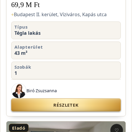
69,9 M Ft
⌖
Budapest II. kerület, Víziváros, Kapás utca
Típus
Tégla lakás
Alapterület
43 m²
Szobák
1
Biró Zsuzsanna
RÉSZLETEK
Eladó
♡