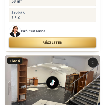
58 m²
Szobák
1 + 2
Biró Zsuzsanna
RÉSZLETEK
Eladó
♡