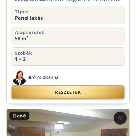
Típus
Panel lakás
Alapterület
58 m²
Szobák
1 + 2
Biró Zsuzsanna
RÉSZLETEK
Eladó
♡