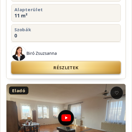
Alapterület
11 m²
Szobák
0
Biró Zsuzsanna
RÉSZLETEK
Eladó
♡