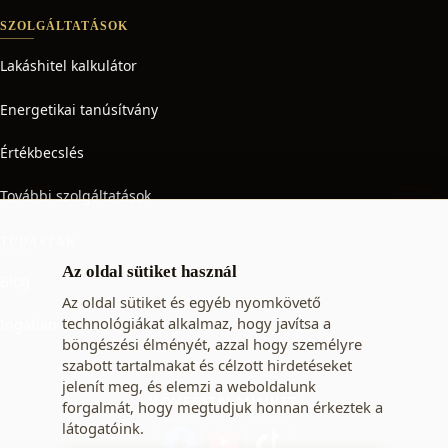
SZOLGÁLTATÁSOK
Lakáshitel kalkulátor
Energetikai tanúsítvány
Értékbecslés
További szolgáltatások
TUDÁSTÁR
Az oldal sütiket használ
Blog
Az oldal sütiket és egyéb nyomkövető
technológiákat alkalmaz, hogy javítsa a
Ingatlan adó
böngészési élményét, azzal hogy személyre
szabott tartalmakat és célzott hirdetéseket
jelenít meg, és elemzi a weboldalunk
KÖVESSEN MINKET
forgalmát, hogy megtudjuk honnan érkeztek a
látogatóink.