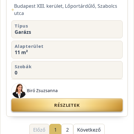
Budapest XIII. kerület, Lőportárdűlő, Szabolcs
⌖
utca
Típus
Garázs
Alapterület
11 m²
Szobák
0
Biró Zsuzsanna
RÉSZLETEK
Előző
1
2
Következő