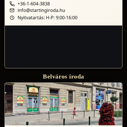
+36-1-604-3838
info@startingiroda.hu
Nyitvatartás: H-P: 9:00-16:00
Belváros iroda