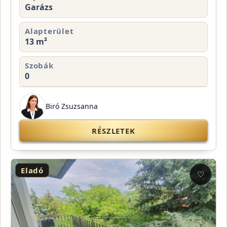
Garázs
Alapterület
13 m²
Szobák
0
Biró Zsuzsanna
RÉSZLETEK
Eladó
♡