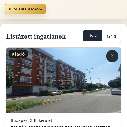
BEMUTATKOZÁS
Listázott ingatlanok
Lista
Grid
Kiadó
♡
Budapest XIII. kerület