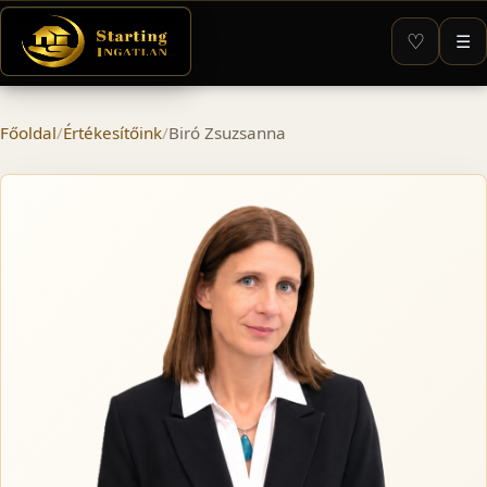
♡
☰
Főoldal
/
Értékesítőink
/
Biró Zsuzsanna