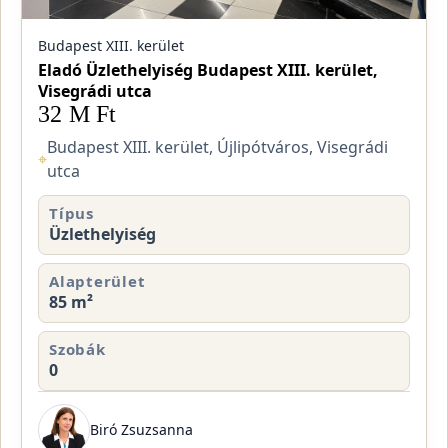
Budapest XIII. kerület
Eladó Üzlethelyiség Budapest XIII. kerület,
Visegrádi utca
32 M Ft
Budapest XIII. kerület, Újlipótváros, Visegrádi
⌖
utca
Típus
Üzlethelyiség
Alapterület
85 m²
Szobák
0
Biró Zsuzsanna