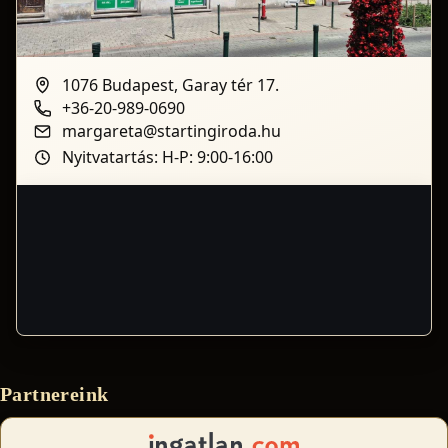
1076 Budapest, Garay tér 17.
+36-20-989-0690
margareta@startingiroda.hu
Nyitvatartás: H-P: 9:00-16:00
Partnereink