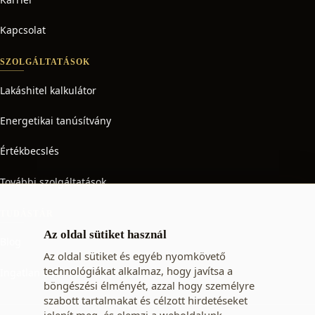
Kapcsolat
SZOLGÁLTATÁSOK
Lakáshitel kalkulátor
Energetikai tanúsítvány
Értékbecslés
További szolgáltatások
TUDÁSTÁR
Az oldal sütiket használ
Blog
Az oldal sütiket és egyéb nyomkövető
technológiákat alkalmaz, hogy javítsa a
Ingatlan adó
böngészési élményét, azzal hogy személyre
szabott tartalmakat és célzott hirdetéseket