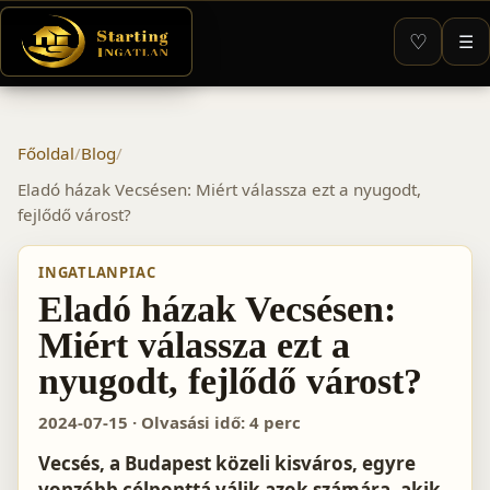
♡
☰
Főoldal
/
Blog
/
Eladó házak Vecsésen: Miért válassza ezt a nyugodt,
fejlődő várost?
INGATLANPIAC
Eladó házak Vecsésen:
Miért válassza ezt a
nyugodt, fejlődő várost?
2024-07-15 · Olvasási idő: 4 perc
Vecsés, a Budapest közeli kisváros, egyre
vonzóbb célponttá válik azok számára, akik