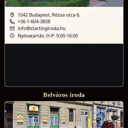
1042 Budapest, Rózsa utca 6.
+36-1-604-3838
info@startingiroda.hu
Nyitvatartás: H-P: 9:00-16:00
Belváros iroda