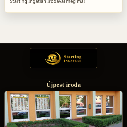
Starting Ingatlan Irodával még ma!
Újpest iroda