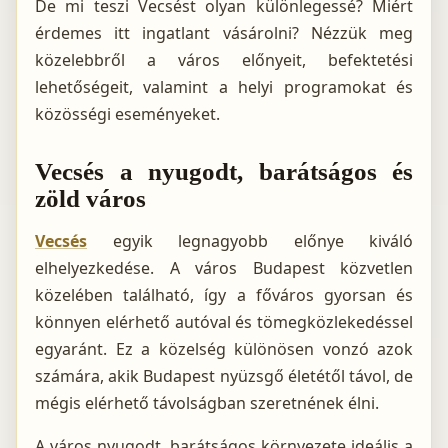
De mi teszi Vecsést olyan különlegessé? Miért
érdemes itt ingatlant vásárolni? Nézzük meg
közelebbről a város előnyeit, befektetési
lehetőségeit, valamint a helyi programokat és
közösségi eseményeket.
Vecsés a nyugodt, barátságos és
zöld város
Vecsés
egyik legnagyobb előnye kiváló
elhelyezkedése. A város Budapest közvetlen
közelében található, így a főváros gyorsan és
könnyen elérhető autóval és tömegközlekedéssel
egyaránt. Ez a közelség különösen vonzó azok
számára, akik Budapest nyüzsgő életétől távol, de
mégis elérhető távolságban szeretnének élni.
A város nyugodt, barátságos környezete ideális a