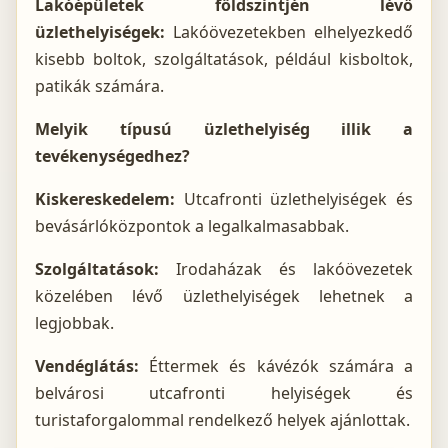
Lakóépületek földszintjén lévő
üzlethelyiségek:
Lakóövezetekben elhelyezkedő
kisebb boltok, szolgáltatások, például kisboltok,
patikák számára.
Melyik típusú üzlethelyiség illik a
tevékenységedhez?
Kiskereskedelem:
Utcafronti üzlethelyiségek és
bevásárlóközpontok a legalkalmasabbak.
Szolgáltatások:
Irodaházak és lakóövezetek
közelében lévő üzlethelyiségek lehetnek a
legjobbak.
Vendéglátás:
Éttermek és kávézók számára a
belvárosi utcafronti helyiségek és
turistaforgalommal rendelkező helyek ajánlottak.