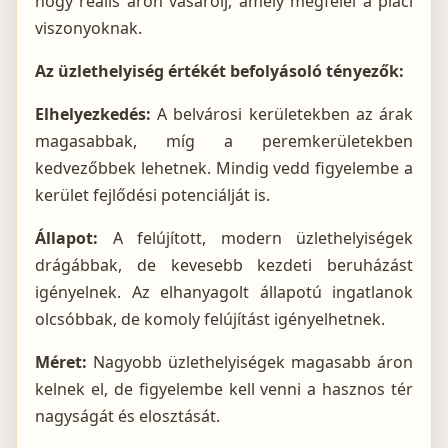
hogy reális áron vásárolj, amely megfelel a piaci
viszonyoknak.
Az üzlethelyiség értékét befolyásoló tényezők:
Elhelyezkedés:
A belvárosi kerületekben az árak
magasabbak, míg a peremkerületekben
kedvezőbbek lehetnek. Mindig vedd figyelembe a
kerület fejlődési potenciálját is.
Állapot:
A felújított, modern üzlethelyiségek
drágábbak, de kevesebb kezdeti beruházást
igényelnek. Az elhanyagolt állapotú ingatlanok
olcsóbbak, de komoly felújítást igényelhetnek.
Méret:
Nagyobb üzlethelyiségek magasabb áron
kelnek el, de figyelembe kell venni a hasznos tér
nagyságát és elosztását.