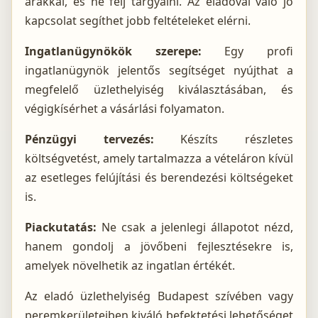
árakkal, és ne félj tárgyalni. Az eladóval való jó
kapcsolat segíthet jobb feltételeket elérni.
Ingatlanügynökök szerepe:
Egy profi
ingatlanügynök jelentős segítséget nyújthat a
megfelelő üzlethelyiség kiválasztásában, és
végigkísérhet a vásárlási folyamaton.
Pénzügyi tervezés:
Készíts részletes
költségvetést, amely tartalmazza a vételáron kívül
az esetleges felújítási és berendezési költségeket
is.
Piackutatás:
Ne csak a jelenlegi állapotot nézd,
hanem gondolj a jövőbeni fejlesztésekre is,
amelyek növelhetik az ingatlan értékét.
Az eladó üzlethelyiség Budapest szívében vagy
peremkerületeiben kiváló befektetési lehetőséget