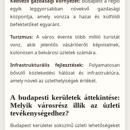
Kedvező gazdasági környezet:
Budapest a régió
egyik leggyorsabban növekvő gazdasági
központja, amely vonzza a hazai és külföldi
befektetőket egyaránt.
Turizmus:
A város évente több millió turistát
vonz, akik jelentős vásárlóerőt képviselnek,
különösen a belvárosi üzletek számára.
Infrastrukturális fejlesztések:
Folyamatosan
bővülő közlekedési hálózat és infrastruktúra,
amely növeli az üzlethelyiségek értékét.
A budapesti kerületek áttekintése:
Melyik városrész illik az üzleti
tevékenységedhez?
Budapest kerületei sokszínű üzleti lehetőségeket