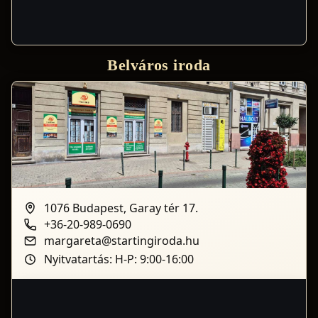
Belváros iroda
1076 Budapest, Garay tér 17.
+36-20-989-0690
margareta@startingiroda.hu
Nyitvatartás: H-P: 9:00-16:00