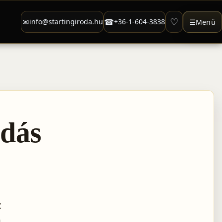
♡
✉
☎
info@startingiroda.hu
+36-1-604-3838
☰
Menü
ldás
t
n