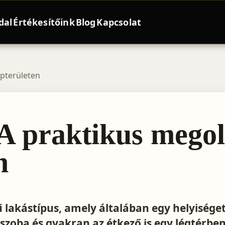
dal
Értékesítőink
Blog
Kapcsolat
apterületen
 A praktikus mego
n
ű lakástípus, amely általában egy helyisége
ószoba és gyakran az étkező is egy légtérbe