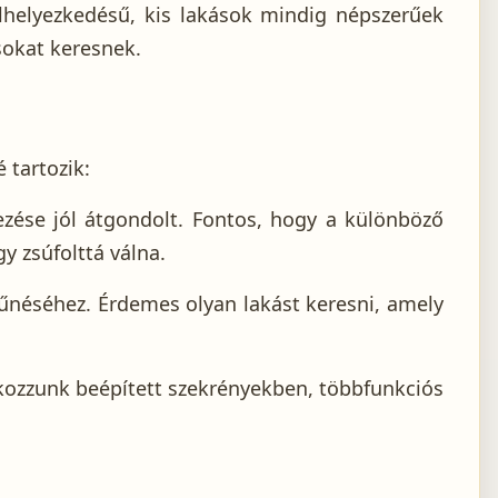
elhelyezkedésű, kis lakások mindig népszerűek
sokat keresnek.
 tartozik:
dezése jól átgondolt. Fontos, hogy a különböző
y zsúfolttá válna.
űnéséhez. Érdemes olyan lakást keresni, amely
kozzunk beépített szekrényekben, többfunkciós