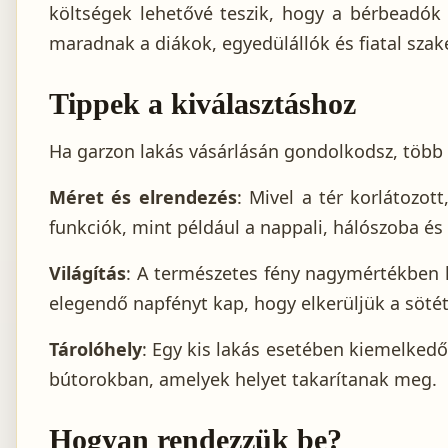
költségek lehetővé teszik, hogy a bérbeadók 
maradnak a diákok, egyedülállók és fiatal sza
Tippek a kiválasztáshoz
Ha garzon lakás vásárlásán gondolkodsz, több 
Méret és elrendezés
: Mivel a tér korlátozo
funkciók, mint például a nappali, hálószoba és
Világítás
: A természetes fény nagymértékben 
elegendő napfényt kap, hogy elkerüljük a sötét,
Tárolóhely
: Egy kis lakás esetében kiemelked
bútorokban, amelyek helyet takarítanak meg.
Hogyan rendezzük be?