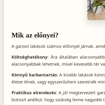
Mik az előnyei?
A garzon lakások számos előnnyel járnak, amié
Költséghatékony
: Ára általában alacsonyab
alacsonyabbak lehetnek, mivel kevesebb tér van
Könnyű karbantartás
: A kisebb lakások könn
életet élnek, vagy egyszerűsíteni szeretnék mi
Praktikus elrendezés
: A jól megtervezett gar
biztosít anélkül, hogy szükség lenne nagyobb t