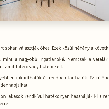
rt sokan választják őket. Ezek közül néhány a követk
b, mint a nagyobb ingatlanoké. Nemcsak a vételár
, amit fűteni vagy hűteni kell.
yebben takaríthatók és rendben tarthatók. Ez különö
ndennapjaikat.
zon lakások rendkívül hatékonyan használják ki a ren
érre.