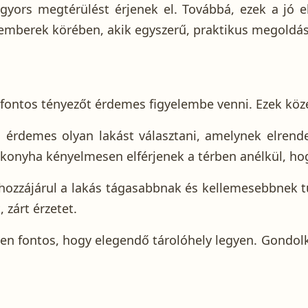
gyors megtérülést érjenek el. Továbbá, ezek a jó 
kemberek körében, akik egyszerű, praktikus megoldá
fontos tényezőt érdemes figyelembe venni. Ezek közé
tt, érdemes olyan lakást választani, amelynek elren
 konyha kényelmesen elférjenek a térben anélkül, hog
hozzájárul a lakás tágasabbnak és kellemesebbnek t
 zárt érzetet.
ően fontos, hogy elegendő tárolóhely legyen. Gondol