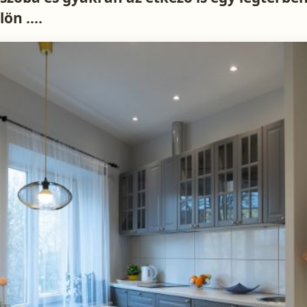
ön ....