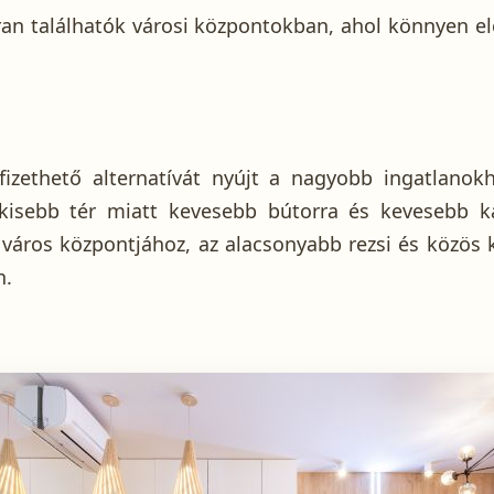
ran találhatók városi központokban, ahol könnyen e
izethető alternatívát nyújt a nagyobb ingatlanokh
 kisebb tér miatt kevesebb bútorra és kevesebb k
a város központjához, az alacsonyabb rezsi és közös
n.