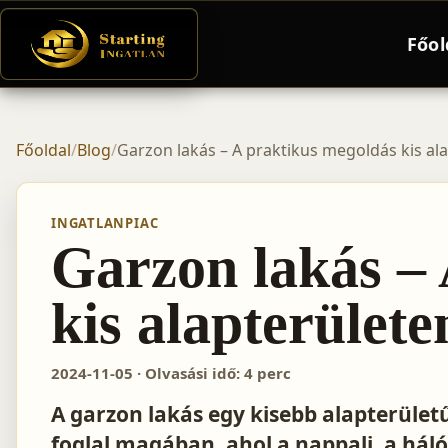
Főol
Főoldal
/
Blog
/
Garzon lakás – A praktikus megoldás kis al
INGATLANPIAC
Garzon lakás –
kis alapterülete
2024-11-05 · Olvasási idő: 4 perc
A garzon lakás egy kisebb alapterület
foglal magában, ahol a nappali, a hál