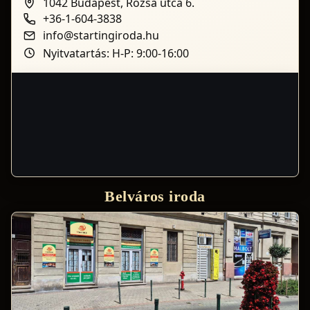
1042 Budapest, Rózsa utca 6.
+36-1-604-3838
info@startingiroda.hu
Nyitvatartás: H-P: 9:00-16:00
Belváros iroda