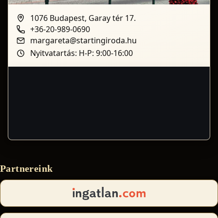
1076 Budapest, Garay tér 17.
+36-20-989-0690
margareta@startingiroda.hu
Nyitvatartás: H-P: 9:00-16:00
Partnereink