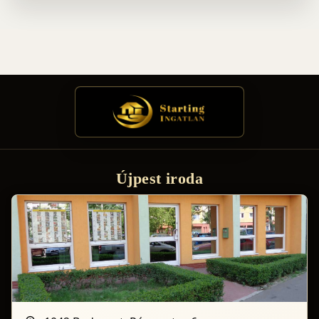
Újpest iroda