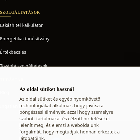
SZOLGÁLTATÁSOK
Lakáshitel kalkulátor
Energetikai tanúsítvány
Értékbecslés
További szolgáltatások
TUDÁSTÁR
Az oldal sütiket használ
Blog
Az oldal sütiket és egyéb nyomkövető
technológiákat alkalmaz, hogy javítsa a
Ingatlan adó
böngészési élményét, azzal hogy személyre
szabott tartalmakat és célzott hirdetéseket
jelenít meg, és elemzi a weboldalunk
KÖVESSEN MINKET
forgalmát, hogy megtudjuk honnan érkeztek a
látogatóink.