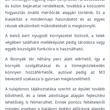
és külön bejárattal rendelkezik, továbbá a közüzemi
fogyasztás önálló mérőórák alapján történik. Ez a
kialakítás a mindennapi használatot és az egyes
részek elkülönített működtetését is megkönnyíti.
A belső kert nyugodt környezetet biztosít, a telek
végében található melléképület pedig tárolásra vagy
egyéb kiszolgáló funkcióra is használható.
A Bosnyák tér néhány perc alatt elérhető, így a
környék szolgáltatásai és a tömegközlekedés
könnyen hozzáférhetők, autóval pedig az M3
bevezető szakasza is gyorsan megközelíthető.
A tulajdonos tájékoztatása szerint az épület tovább
bővíthető, és a telek adottságai alapján fejlesztési
lehetőség is felmerülhet. Ennek pontos feltételeiről
minden esetben a hatályos építési előírások alapján