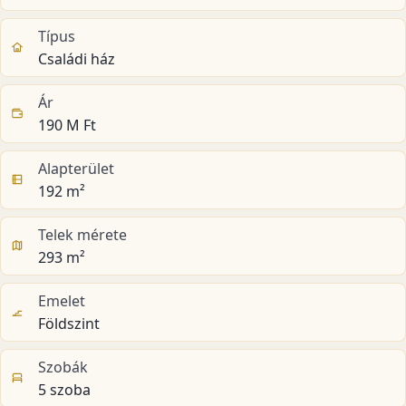
Típus
Családi ház
Ár
190 M Ft
Alapterület
192 m²
Telek mérete
293 m²
Emelet
Földszint
Szobák
5 szoba