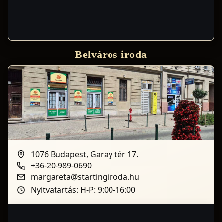
Belváros iroda
1076 Budapest, Garay tér 17.
+36-20-989-0690
margareta@startingiroda.hu
Nyitvatartás: H-P: 9:00-16:00