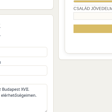
k
.
M