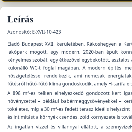
Leírás
Azonosító: E-XVII-10-423
Eladó Budapest XVII. kerületében, Rákoshegyen a Kert
lakópark mögött, egy modern, 2020-ban épült könny
kényelmes szobát, egy étkezővel egybekötött, asztalos 
különálló WC-t foglal magában. A modern építési m
hőszigeteléssel rendelkezik, ami nemcsak energiatak
fűtésről hűtő-fűtő klíma gondoskodik, amely H-tarifa e
A 898 m²-es telken elhelyezkedő gondozott kert igaz
növényzettel – például babérmeggysövényekkel – kerül
tökéletes, míg a 30 m²-es fedett terasz ideális helyszínt
és intimitást a környék csendes, zöld környezete is továb
Az ingatlan vízzel és villannyal ellátott, a szennyvíz