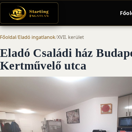
Főol
Főoldal
/
Eladó ingatlanok
/
XVII. kerület
Eladó Családi ház Budape
Kertművelő utca