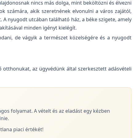
tulajdonosnak nincs más dolga, mint beköltözni és élvezni
azok számára, akik szeretnének elvonulni a város zajától,
t. A nyugodt utcában található ház, a béke szigete, amely
kításával minden igényt kielégít.
dani, de vágyik a természet közelségére és a nyugodt
ő otthonukat, az ügyvédünk által szerkesztett adásvételi
ágos folyamat. A vételt és az eladást egy kézben
nie.
lana piaci értékét!