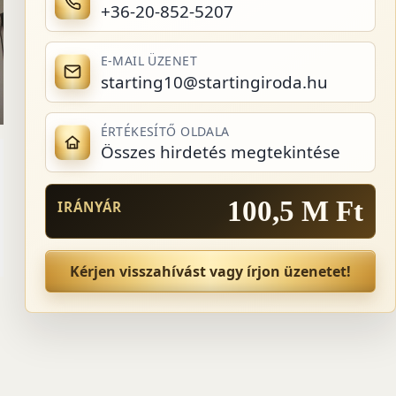
+36-20-852-5207
E-MAIL ÜZENET
starting10@startingiroda.hu
ÉRTÉKESÍTŐ OLDALA
Összes hirdetés megtekintése
100,5 M Ft
IRÁNYÁR
Kérjen visszahívást vagy írjon üzenetet!