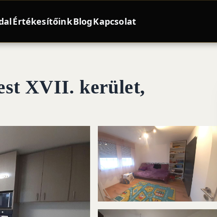
dal
Értékesítőink
Blog
Kapcsolat
st XVII. kerület,