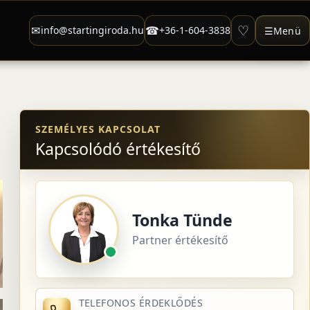
♡
✉
☎
info@startingiroda.hu
+36-1-604-3838
☰
Menü
SZEMÉLYES KAPCSOLAT
Kapcsolódó értékesítő
Tonka Tünde
Partner értékesítő
TELEFONOS ÉRDEKLŐDÉS