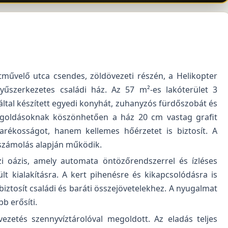
művelő utca csendes, zöldövezeti részén, a Helikopter
űszerkezetes családi ház. Az 57 m²-es lakóterület 3
által készített egyedi konyhát, zuhanyzós fürdőszobát és
egoldásoknak köszönhetően a ház 20 cm vastag grafit
arékosságot, hanem kellemes hőérzetet is biztosít. A
lszámolás alapján működik.
i oázis, amely automata öntözőrendszerrel és ízléses
t kialakításra. A kert pihenésre és kikapcsolódásra is
 biztosít családi és baráti összejövetelekhez. A nyugalmat
b erősíti.
elvezetés szennyvíztárolóval megoldott. Az eladás teljes