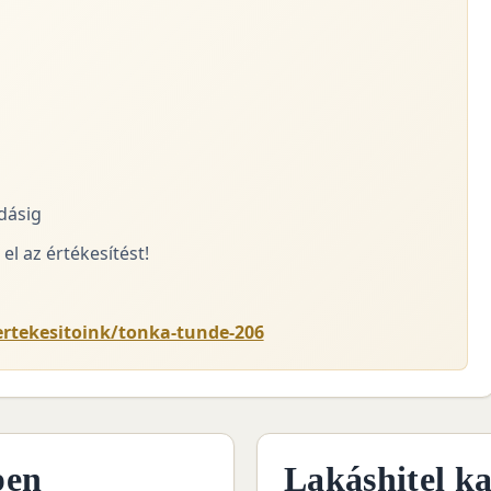
adásig
el az értékesítést!
ertekesitoink/tonka-tunde-206
pen
Lakáshitel ka