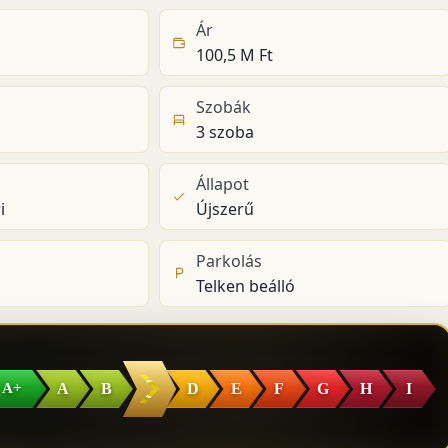
Ár
100,5 M Ft
Szobák
3 szoba
Állapot
i
Újszerű
Parkolás
Telken beálló
C
A
B
D
E
F
G
H
I
A+