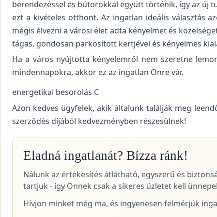
berendezéssel és bútorokkal együtt történik, így az új 
ezt a kivételes otthont. Az ingatlan ideális választás 
mégis élvezni a városi élet adta kényelmet és közelsége
tágas, gondosan parkosított kertjével és kényelmes kiala
Ha a város nyújtotta kényelemről nem szeretne lemon
mindennapokra, akkor ez az ingatlan Önre vár.
energetikai besorolás C
Azon kedves ügyfelek, akik általunk találják meg leend
szerződés díjából kedvezményben részesülnek!
Eladná ingatlanát? Bízza ránk!
Nálunk az értékesítés átlátható, egyszerű és biztons
tartjuk - így Önnek csak a sikeres üzletet kell ünnepel
Hívjon minket még ma, és ingyenesen felmérjük ingat