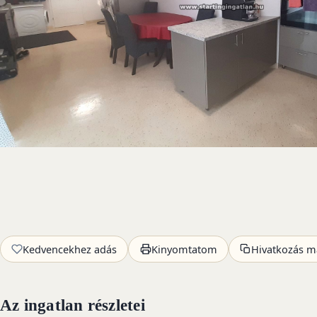
Kedvencekhez adás
Kinyomtatom
Hivatkozás m
Az ingatlan részletei