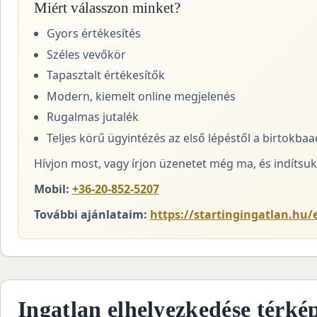
Miért válasszon minket?
Gyors értékesítés
Széles vevőkör
Tapasztalt értékesítők
Modern, kiemelt online megjelenés
Rugalmas jutalék
Teljes körű ügyintézés az első lépéstől a birtokba
Hívjon most, vagy írjon üzenetet még ma, és indítsuk 
Mobil:
+36-20-852-5207
További ajánlataim:
https://startingingatlan.hu/
Ingatlan elhelyezkedése térké