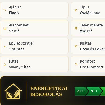
Ajánlat
Típus
Eladó
Családi ház
Alapterület
Telek mérete
57 m²
898 m²
Épület szintjei
Kilátás
1 szintes
Utcai és udvar
Fűtés
Komfort
Villany fűtés
Összkomfort
ENERGETIKAI
A+++
A++
BESOROLÁS