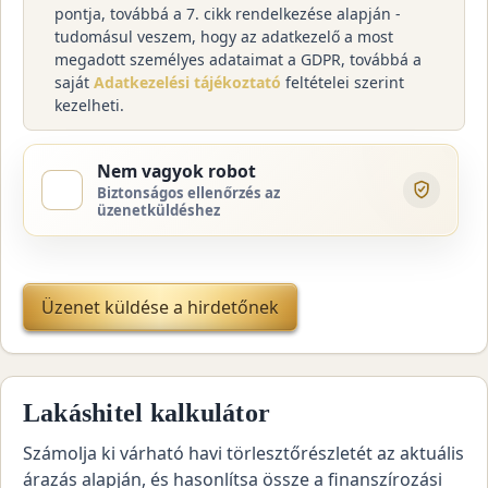
pontja, továbbá a 7. cikk rendelkezése alapján -
tudomásul veszem, hogy az adatkezelő a most
megadott személyes adataimat a GDPR, továbbá a
saját
Adatkezelési tájékoztató
feltételei szerint
kezelheti.
Nem vagyok robot
Biztonságos ellenőrzés az
üzenetküldéshez
Üzenet küldése a hirdetőnek
Lakáshitel kalkulátor
Számolja ki várható havi törlesztőrészletét az aktuális
árazás alapján, és hasonlítsa össze a finanszírozási