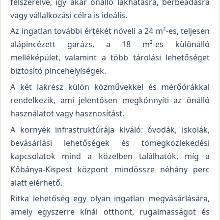
felszerelve, így akár önálló lakhatásra, bérbeadásra
vagy vállalkozási célra is ideális.
Az ingatlan további értékét növeli a 24 m²-es, teljesen
alápincézett garázs, a 18 m²-es különálló
melléképület, valamint a több tárolási lehetőséget
biztosító pincehelyiségek.
A két lakrész külön közművekkel és mérőórákkal
rendelkezik, ami jelentősen megkönnyíti az önálló
használatot vagy hasznosítást.
A környék infrastruktúrája kiváló: óvodák, iskolák,
bevásárlási lehetőségek és tömegközlekedési
kapcsolatok mind a közelben találhatók, míg a
Kőbánya-Kispest központ mindössze néhány perc
alatt elérhető.
Ritka lehetőség egy olyan ingatlan megvásárlására,
amely egyszerre kínál otthont, rugalmasságot és