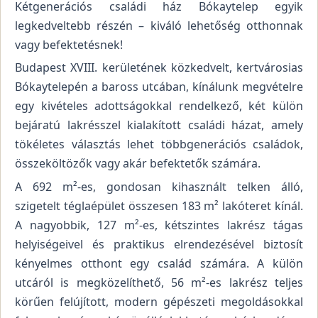
Kétgenerációs családi ház Bókaytelep egyik
legkedveltebb részén – kiváló lehetőség otthonnak
vagy befektetésnek!
Budapest XVIII. kerületének közkedvelt, kertvárosias
Bókaytelepén a baross utcában, kínálunk megvételre
egy kivételes adottságokkal rendelkező, két külön
bejáratú lakrésszel kialakított családi házat, amely
tökéletes választás lehet többgenerációs családok,
összeköltözők vagy akár befektetők számára.
A 692 m²-es, gondosan kihasznált telken álló,
szigetelt téglaépület összesen 183 m² lakóteret kínál.
A nagyobbik, 127 m²-es, kétszintes lakrész tágas
helyiségeivel és praktikus elrendezésével biztosít
kényelmes otthont egy család számára. A külön
utcáról is megközelíthető, 56 m²-es lakrész teljes
körűen felújított, modern gépészeti megoldásokkal