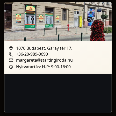
1076 Budapest, Garay tér 17.
+36-20-989-0690
margareta@startingiroda.hu
Nyitvatartás: H-P: 9:00-16:00