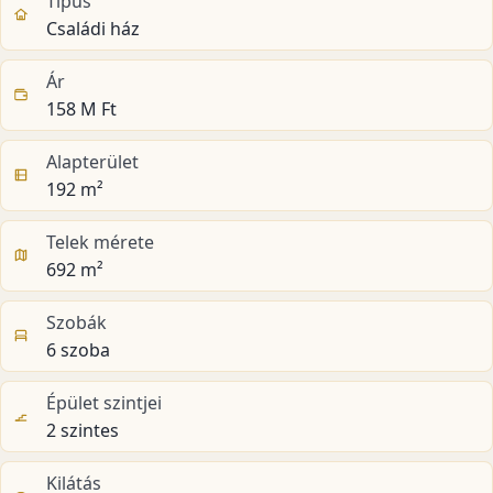
Típus
Családi ház
Ár
158 M Ft
Alapterület
192 m²
Telek mérete
692 m²
Szobák
6 szoba
Épület szintjei
2 szintes
Kilátás