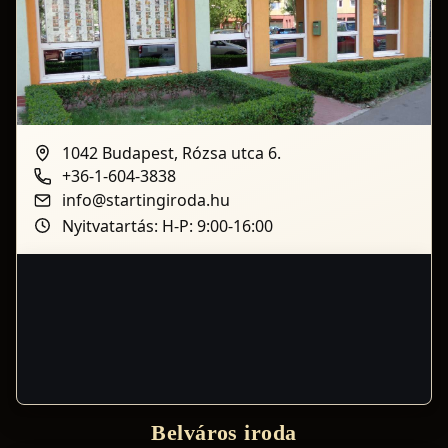
1042 Budapest, Rózsa utca 6.
+36-1-604-3838
info@startingiroda.hu
Nyitvatartás: H-P: 9:00-16:00
Belváros iroda