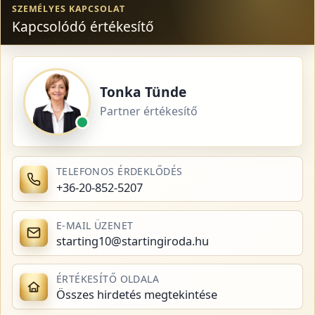
SZEMÉLYES KAPCSOLAT
Kapcsolódó értékesítő
Tonka Tünde
Partner értékesítő
TELEFONOS ÉRDEKLŐDÉS
+36-20-852-5207
E-MAIL ÜZENET
starting10@startingiroda.hu
ÉRTÉKESÍTŐ OLDALA
Összes hirdetés megtekintése