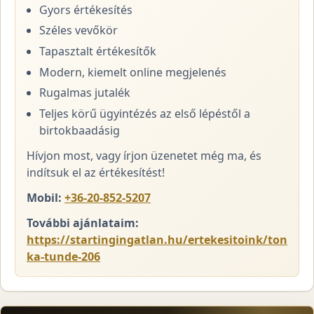
Gyors értékesítés
Széles vevőkör
Tapasztalt értékesítők
Modern, kiemelt online megjelenés
Rugalmas jutalék
Teljes körű ügyintézés az első lépéstől a
birtokbaadásig
Hívjon most, vagy írjon üzenetet még ma, és
indítsuk el az értékesítést!
Mobil:
+36-20-852-5207
További ajánlataim:
https://startingingatlan.hu/ertekesitoink/ton
ka-tunde-206