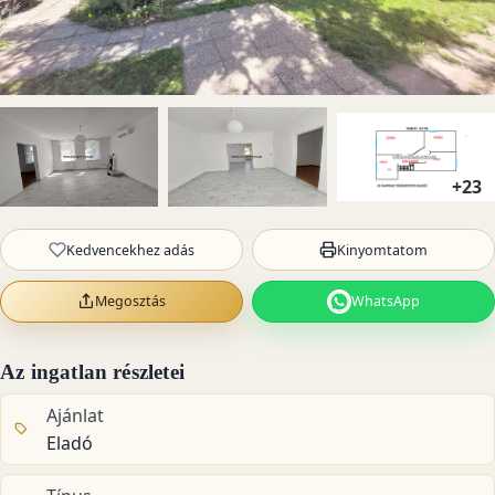
+23
Kedvencekhez adás
Kinyomtatom
Megosztás
WhatsApp
Az ingatlan részletei
Ajánlat
Eladó