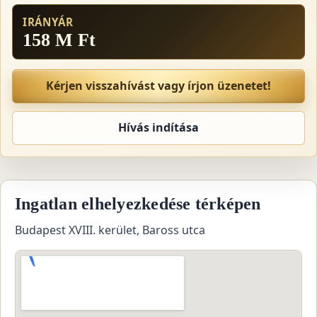
IRÁNYÁR
158 M Ft
Kérjen visszahívást vagy írjon üzenetet!
Hívás indítása
Ingatlan elhelyezkedése térképen
Budapest XVIII. kerület, Baross utca