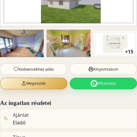
+15
Kedvencekhez adás
Kinyomtatom
Megosztás
WhatsApp
Az ingatlan részletei
Ajánlat
Eladó