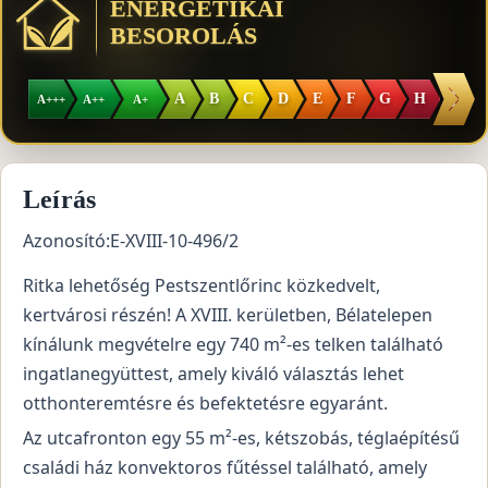
ENERGETIKAI
BESOROLÁS
I
A
B
C
D
E
F
G
H
A+++
A++
A+
Leírás
Azonosító:E-XVIII-10-496/2
Ritka lehetőség Pestszentlőrinc közkedvelt,
kertvárosi részén! A XVIII. kerületben, Bélatelepen
kínálunk megvételre egy 740 m²-es telken található
ingatlanegyüttest, amely kiváló választás lehet
otthonteremtésre és befektetésre egyaránt.
Az utcafronton egy 55 m²-es, kétszobás, téglaépítésű
családi ház konvektoros fűtéssel található, amely