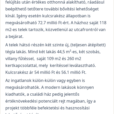
felújítás után értékes otthonná alakítható, ráadásul
beépíthető tetőtere további bővítési lehetőséget
kínál. Igény esetén kulcsrakész állapotban is
megvásárolható 72.7 millió Ft-ért. A házhoz saját 118
m2-es telek tartozik, közvetlenül az utcafrontról van
a bejárat.
A telek hátsó részén két szinte új, (teljesen átépített)
tégla lakás. Mind két lakás 44,5 m²-es, két szobás,
villany fűtéssel, saját 109 m2 és 260 m2
kertkapcsolattal, mely kerítéssel leválasztható.
Kulcsrakész ár 54 millió Ft és 56.1 millió Ft.
Az ingatlanok külön-külön vagy egyben is
megvásárolhatók. A modern lakások könnyen
kiadhatók, a családi ház pedig jelentős
értéknövekedési potenciált rejt magában, így a
projekt többféle befektetési és hasznosítási