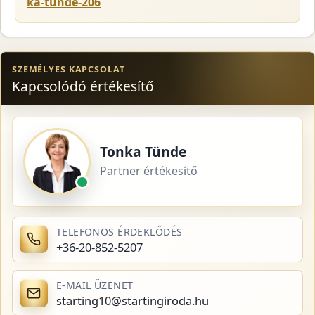
ka-tunde-206
SZEMÉLYES KAPCSOLAT
Kapcsolódó értékesítő
Tonka Tünde
Partner értékesítő
TELEFONOS ÉRDEKLŐDÉS
+36-20-852-5207
E-MAIL ÜZENET
starting10@startingiroda.hu