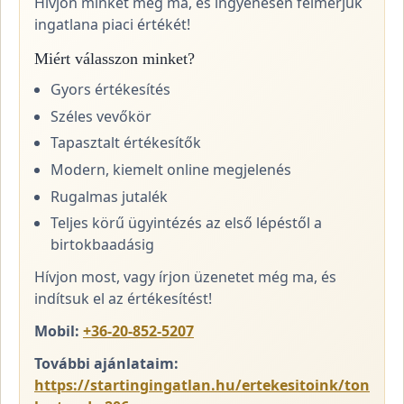
Hívjon minket még ma, és ingyenesen felmérjük
ingatlana piaci értékét!
Miért válasszon minket?
Gyors értékesítés
Széles vevőkör
Tapasztalt értékesítők
Modern, kiemelt online megjelenés
Rugalmas jutalék
Teljes körű ügyintézés az első lépéstől a
birtokbaadásig
Hívjon most, vagy írjon üzenetet még ma, és
indítsuk el az értékesítést!
Mobil:
+36-20-852-5207
További ajánlataim:
https://startingingatlan.hu/ertekesitoink/ton