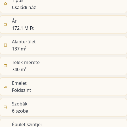
Típus
Családi ház
Ár
172,1 M Ft
Alapterület
137 m²
Telek mérete
740 m²
Emelet
Földszint
Szobák
6 szoba
Épület szintjei