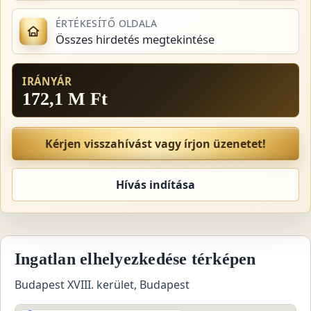
ÉRTÉKESÍTŐ OLDALA
Összes hirdetés megtekintése
IRÁNYÁR
172,1 M Ft
Kérjen visszahívást vagy írjon üzenetet!
Hívás indítása
Ingatlan elhelyezkedése térképen
Budapest XVIII. kerület, Budapest