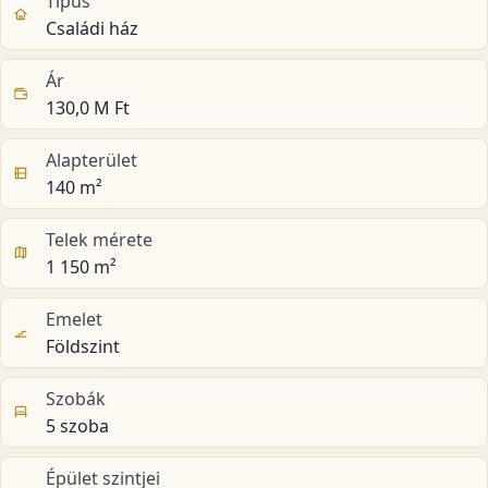
Típus
Családi ház
Ár
130,0 M Ft
Alapterület
140 m²
Telek mérete
1 150 m²
Emelet
Földszint
Szobák
5 szoba
Épület szintjei