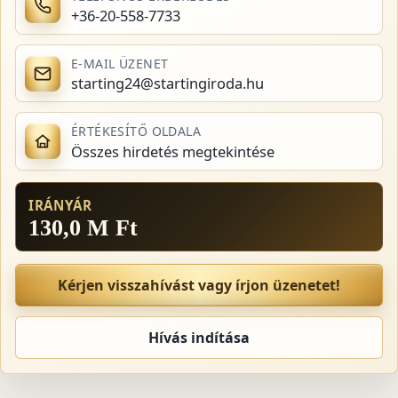
+36-20-558-7733
E-MAIL ÜZENET
starting24@startingiroda.hu
ÉRTÉKESÍTŐ OLDALA
Összes hirdetés megtekintése
IRÁNYÁR
130,0 M Ft
Kérjen visszahívást vagy írjon üzenetet!
Hívás indítása