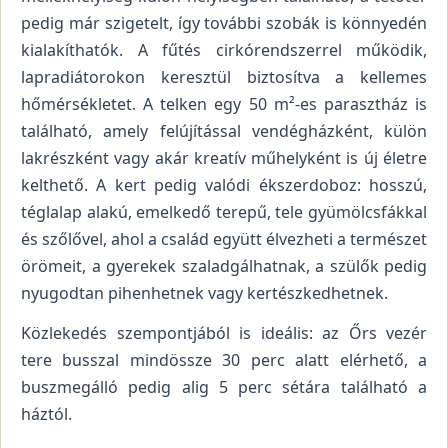
pedig már szigetelt, így további szobák is könnyedén
kialakíthatók. A fűtés cirkórendszerrel működik,
lapradiátorokon keresztül biztosítva a kellemes
hőmérsékletet. A telken egy 50 m²-es parasztház is
található, amely felújítással vendégházként, külön
lakrészként vagy akár kreatív műhelyként is új életre
kelthető. A kert pedig valódi ékszerdoboz: hosszú,
téglalap alakú, emelkedő terepű, tele gyümölcsfákkal
és szőlővel, ahol a család együtt élvezheti a természet
örömeit, a gyerekek szaladgálhatnak, a szülők pedig
nyugodtan pihenhetnek vagy kertészkedhetnek.
Közlekedés szempontjából is ideális: az Őrs vezér
tere busszal mindössze 30 perc alatt elérhető, a
buszmegálló pedig alig 5 perc sétára található a
háztól.