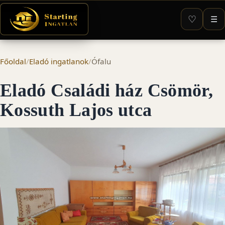
♡
☰
Főoldal
/
Eladó ingatlanok
/
Ófalu
Eladó Családi ház Csömör,
Kossuth Lajos utca