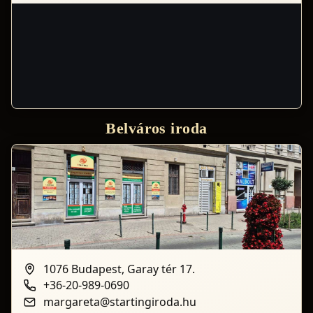
Belváros iroda
1076 Budapest, Garay tér 17.
+36-20-989-0690
margareta@startingiroda.hu