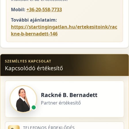
Mobil:
+36-20-558-7733
További ajánlataim:
https://startingingatlan.hu/ertekesitoink/rac
kne-b-bernadett-146
SZEMÉLYES KAPCSOLAT
Kapcsolódó értékesítő
Rackné B. Bernadett
Partner értékesítő
TELEFONOS ÉRDEKLŐDÉS