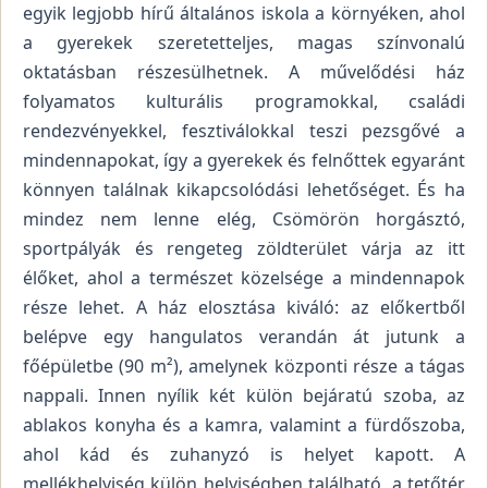
egyik legjobb hírű általános iskola a környéken, ahol
a gyerekek szeretetteljes, magas színvonalú
oktatásban részesülhetnek. A művelődési ház
folyamatos kulturális programokkal, családi
rendezvényekkel, fesztiválokkal teszi pezsgővé a
mindennapokat, így a gyerekek és felnőttek egyaránt
könnyen találnak kikapcsolódási lehetőséget. És ha
mindez nem lenne elég, Csömörön horgásztó,
sportpályák és rengeteg zöldterület várja az itt
élőket, ahol a természet közelsége a mindennapok
része lehet. A ház elosztása kiváló: az előkertből
belépve egy hangulatos verandán át jutunk a
főépületbe (90 m²), amelynek központi része a tágas
nappali. Innen nyílik két külön bejáratú szoba, az
ablakos konyha és a kamra, valamint a fürdőszoba,
ahol kád és zuhanyzó is helyet kapott. A
mellékhelyiség külön helyiségben található, a tetőtér