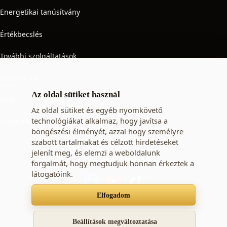
Energetikai tanúsítvány
Értékbecslés
További szolgáltatások
TUDÁSTÁR
Az oldal sütiket használ
Blog
Az oldal sütiket és egyéb nyomkövető
technológiákat alkalmaz, hogy javítsa a
Ingatlan adó
böngészési élményét, azzal hogy személyre
szabott tartalmakat és célzott hirdetéseket
jelenít meg, és elemzi a weboldalunk
KÖVESSEN MINKET
forgalmát, hogy megtudjuk honnan érkeztek a
látogatóink.
Elfogadom
Süti beállítások
Adatkezelési tájékoztató
ÁSZF
Beállítások megváltoztatása