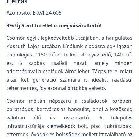
Leírás
Azonosító: E-XVI-24-605
3% Új Start hitellel is megvásárolható!
Csömör egyik legkedveltebb utcájában, a hangulatos
Kossuth Lajos utcában kínálunk eladásra egy igazán
különleges, 1150 m²-es telken elhelyezkedő, 140 m²-
es, 5 szobás családi házat, amely minden
adottságával a családok álma lehet. Tágas terei miatt
akár két generáció számára is ideális, ráadásul
tehermentes, így azonnal birtokba vehető.
Csömör méltán népszerű a családosok körében:
barátságos, kertvárosias hangulat, ahol a közösség
valóban élő és összetartó. A település
infrastruktúrája kiemelkedő: bolt, piac, cukrászdák,
éttermek, óvodák és bölcsődék mellett itt található az