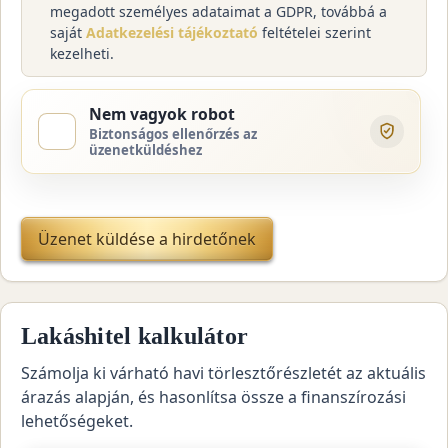
megadott személyes adataimat a GDPR, továbbá a
saját
Adatkezelési tájékoztató
feltételei szerint
kezelheti.
Nem vagyok robot
Biztonságos ellenőrzés az
üzenetküldéshez
Üzenet küldése a hirdetőnek
Lakáshitel kalkulátor
Számolja ki várható havi törlesztőrészletét az aktuális
árazás alapján, és hasonlítsa össze a finanszírozási
lehetőségeket.