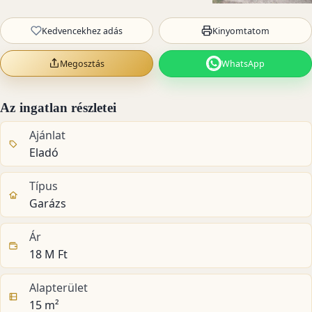
Kedvencekhez adás
Kinyomtatom
Megosztás
WhatsApp
Az ingatlan részletei
Ajánlat
Eladó
Típus
Garázs
Ár
18 M Ft
Alapterület
15 m²