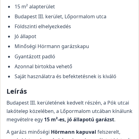
15 m² alapterület
Budapest III. kerület, Lőpormalom utca
Földszinti elhelyezkedés
Jó állapot
Minőségi Hörmann garázskapu
Gyantázott padló
Azonnal birtokba vehető
Saját használatra és befektetésnek is kiváló
Leírás
Budapest III. kerületének kedvelt részén, a Pók utcai
lakótelep közelében, a Lőpormalom utcában kínálunk
megvételre egy
15 m²-es, jó állapotú garázst
.
A garázs minőségi
Hörmann kapuval
felszerelt,