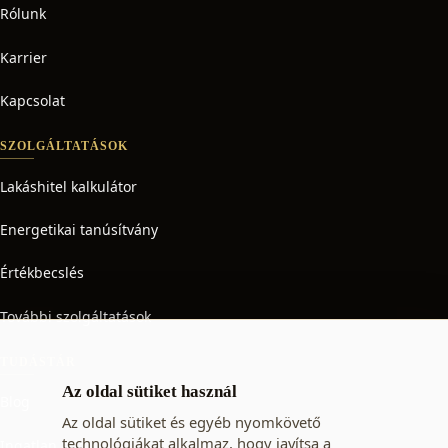
Rólunk
Karrier
Kapcsolat
SZOLGÁLTATÁSOK
Lakáshitel kalkulátor
Energetikai tanúsítvány
Értékbecslés
További szolgáltatások
TUDÁSTÁR
Az oldal sütiket használ
Blog
Az oldal sütiket és egyéb nyomkövető
technológiákat alkalmaz, hogy javítsa a
Ingatlan adó