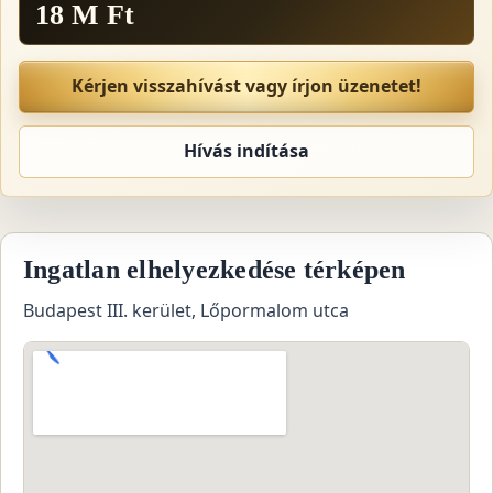
18 M Ft
Kérjen visszahívást vagy írjon üzenetet!
Hívás indítása
Ingatlan elhelyezkedése térképen
Budapest III. kerület, Lőpormalom utca