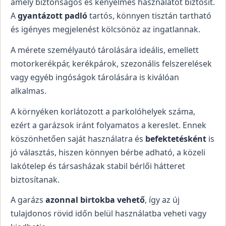
amely biztonságos és kényelmes használatot biztosít.
A
gyantázott padló
tartós, könnyen tisztán tartható
és igényes megjelenést kölcsönöz az ingatlannak.
A mérete személyautó tárolására ideális, emellett
motorkerékpár, kerékpárok, szezonális felszerelések
vagy egyéb ingóságok tárolására is kiválóan
alkalmas.
A környéken korlátozott a parkolóhelyek száma,
ezért a garázsok iránt folyamatos a kereslet. Ennek
köszönhetően saját használatra és
befektetésként
is
jó választás, hiszen könnyen bérbe adható, a közeli
lakótelep és társasházak stabil bérlői hátteret
biztosítanak.
A garázs
azonnal birtokba vehető
, így az új
tulajdonos rövid időn belül használatba veheti vagy