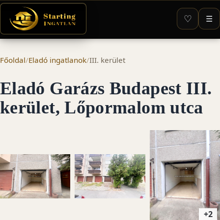
♡
☰
Főoldal
/
Eladó ingatlanok
/
III. kerület
Eladó Garázs Budapest III.
kerület, Lőpormalom utca
+2