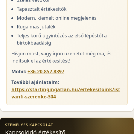
Széles vevőkör
Tapasztalt értékesítők
Modern, kiemelt online megjelenés
Rugalmas jutalék
Teljes körű ügyintézés az első lépéstől a
birtokbaadásig
Hívjon most, vagy írjon üzenetet még ma, és
indítsuk el az értékesítést!
Mobil:
+36-20-852-8397
További ajánlataim:
https://startingingatlan.hu/ertekesitoink/ist
vanfi-szerenke-304
SZEMÉLYES KAPCSOLAT
Kapcsolódó értékesítő