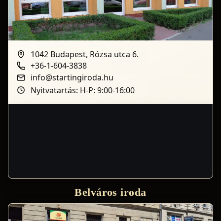
1042 Budapest, Rózsa utca 6.
+36-1-604-3838
info@startingiroda.hu
Nyitvatartás: H-P: 9:00-16:00
Belváros iroda