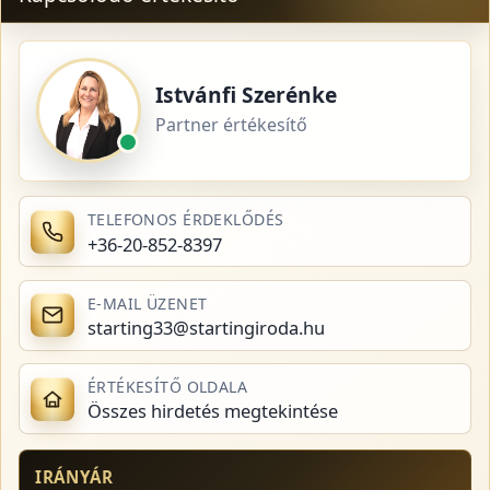
Istvánfi Szerénke
Partner értékesítő
TELEFONOS ÉRDEKLŐDÉS
+36-20-852-8397
E-MAIL ÜZENET
starting33@startingiroda.hu
ÉRTÉKESÍTŐ OLDALA
Összes hirdetés megtekintése
IRÁNYÁR