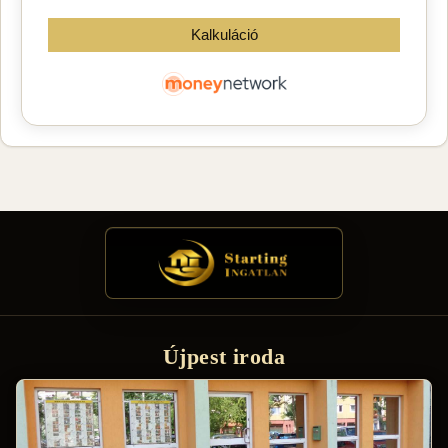
Újpest iroda