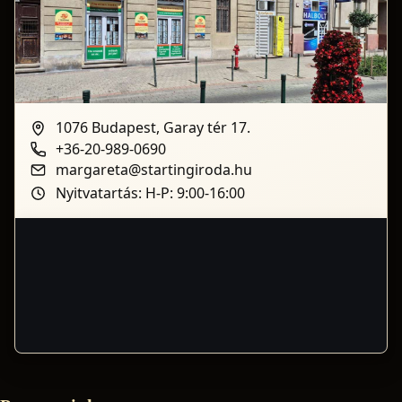
1076 Budapest, Garay tér 17.
+36-20-989-0690
margareta@startingiroda.hu
Nyitvatartás: H-P: 9:00-16:00