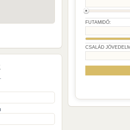
k
.
M