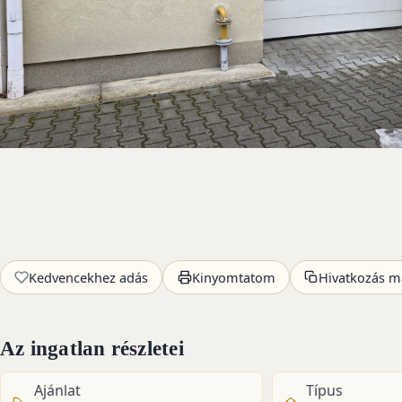
Kedvencekhez adás
Kinyomtatom
Hivatkozás m
Az ingatlan részletei
Ajánlat
Típus