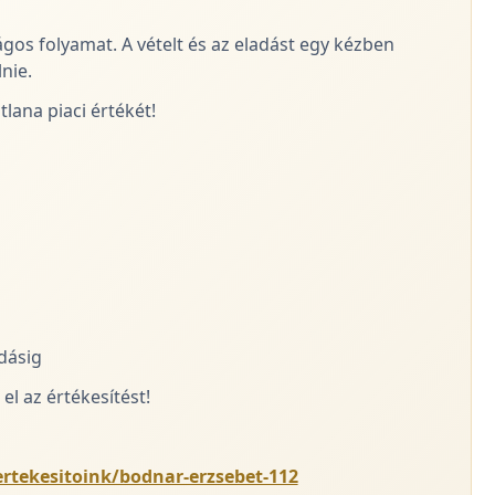
ágos folyamat. A vételt és az eladást egy kézben
nie.
lana piaci értékét!
adásig
el az értékesítést!
ertekesitoink/bodnar-erzsebet-112