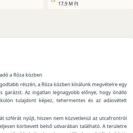
17,9 M Ft
eladó a Róza közben
yugodtabb részén, a Róza közben kínálunk megvételre egy
s garázst. Az ingatlan legnagyobb előnye, hogy önálló
 külön tulajdont képez, tehermentes és az adásvételt
t szférát nyújt, hiszen nem közvetlenül az utcafrontról
teljesen körbevett belső udvarában található. A területre