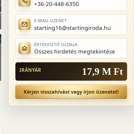
+36-20-448-6350
E-MAIL ÜZENET
starting16@startingiroda.hu
ÉRTÉKESÍTŐ OLDALA
Összes hirdetés megtekintése
17,9 M Ft
IRÁNYÁR
Kérjen visszahívást vagy írjon üzenetet!