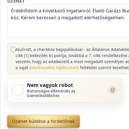
ÜZENET
Alulírott, a checkbox bepipálásával - az Általános Adatvéd
cikk (1) bekezdés b) pontja, továbbá a 7. cikk rendelkezése
veszem, hogy az adatkezelő a most megadott személyes a
a saját
Adatkezelési tájékoztató
feltételei szerint kezelhet
Nem vagyok robot
Biztonságos ellenőrzés az
üzenetküldéshez
Üzenet küldése a hirdetőnek