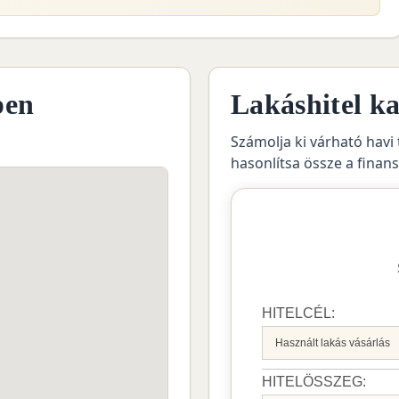
pen
Lakáshitel ka
Számolja ki várható havi 
hasonlítsa össze a finan