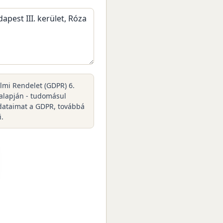
elmi Rendelet (GDPR) 6.
 alapján - tudomásul
dataimat a GDPR, továbbá
i.