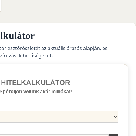
lkulátor
törlesztőrészletét az aktuális árazás alapján, és
szírozási lehetőségeket.