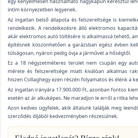
egy kényelmesen használható nagykapun keresztül lehet 
intim környezetben legyenek.
Az ingatlan belső állapota és felszereltsége is kiemelk
rendelkezik. A rendelkezésre álló elektromos kapaci
akár elektromos autó töltésére is alkalmassá tehető, am
építésnek köszönhetően a garázsban egész évben kelle
túlságosan, nyáron pedig óvja a járművet a hőségtől.
Ez a 18 négyzetméteres terület nem csupán egy autó
mérete és felszereltsége miatt kiválóan alkalmas rakt
hiszen Csillaghegy ezen részén folyamatos és élénk a ke
Az ingatlan irányára 17.900.000 Ft, azonban fontos kie
esetén az ár alkuképes. Ne maradjon le erről a ritka le
Azon kedves ügyfelek, akik általunk találják meg leend
szerződés díjából kedvezményben részesülnek.