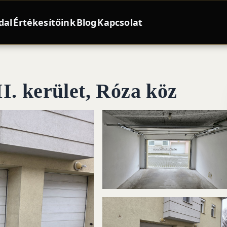
dal
Értékesítőink
Blog
Kapcsolat
I. kerület, Róza köz