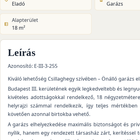
Eladó
Garázs
Alapterület
18 m²
Leírás
Azonosító: E-III-3-255
Kiváló lehetőség Csillaghegy szívében – Önálló garázs 
Budapest III. kerületének egyik legkedveltebb és legn
kivételes adottságokkal rendelkező, 18 négyzetmétere
helyrajzi számmal rendelkezik, így teljes mértékben
követően azonnal birtokba vehető.
A garázs elhelyezkedése maximális biztonságot és privá
nyílik, hanem egy rendezett társasház zárt, kerítéssel 