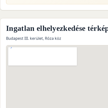
Ingatlan elhelyezkedése térké
Budapest III. kerület, Róza köz