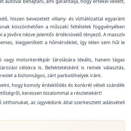
autóval behajtani, ami garantálja, hogy értékei védett,
edő, hiszen bevezetett villany- és vízhálózattal egyaránt
tásnak köszönhetően a műszaki feltételek függvényében
i a jövőre nézve jelentős értéknövelő tényező. A masszív
mes, kiegyenlített a hőmérséklet, így télen sem hűl le
 vagy motorkerékpár tárolására ideális, hanem tágas
ározási célokra is. Befektetésként is remek választás,
reslet a biztonságos, zárt parkolóhelyek iránt.
melni, hogy komoly érdeklődés és konkrét vételi szándék
hetőségről, keressen bizalommal a részletekért!
ő otthonukat, az ügyvédünk által szerkesztett adásvételi