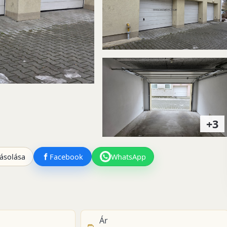
+3
ásolása
Facebook
WhatsApp
Ár