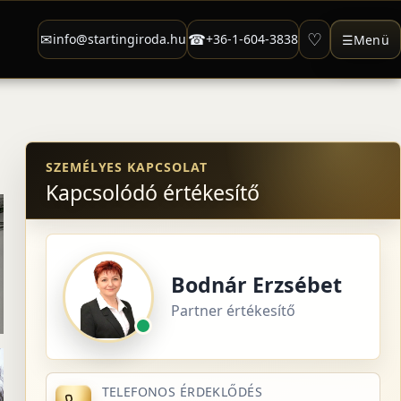
♡
✉
☎
info@startingiroda.hu
+36-1-604-3838
☰
Menü
SZEMÉLYES KAPCSOLAT
Kapcsolódó értékesítő
Bodnár Erzsébet
Partner értékesítő
TELEFONOS ÉRDEKLŐDÉS