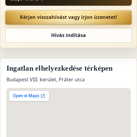
Kérjen visszahívást vagy írjon üzenetet!
Hívás indítása
Ingatlan elhelyezkedése térképen
Budapest VIII. kerület, Práter utca