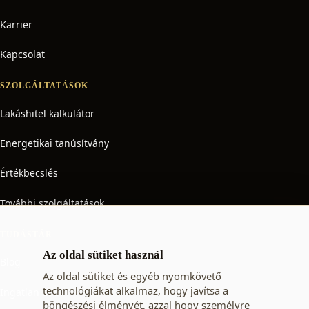
Karrier
Kapcsolat
SZOLGÁLTATÁSOK
Lakáshitel kalkulátor
Energetikai tanúsítvány
Értékbecslés
További szolgáltatások
TUDÁSTÁR
Az oldal sütiket használ
Blog
Az oldal sütiket és egyéb nyomkövető
technológiákat alkalmaz, hogy javítsa a
Ingatlan adó
böngészési élményét, azzal hogy személyre