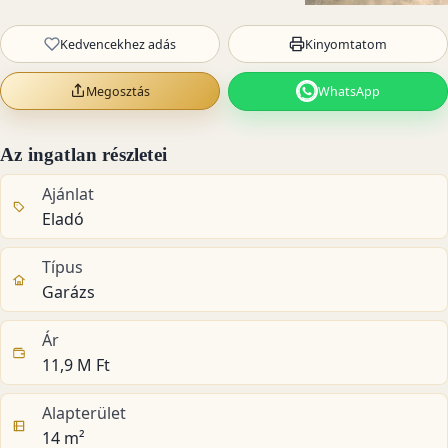
Kedvencekhez adás
Kinyomtatom
Megosztás
WhatsApp
Az ingatlan részletei
Ajánlat
Eladó
Típus
Garázs
Ár
11,9 M Ft
Alapterület
14 m²