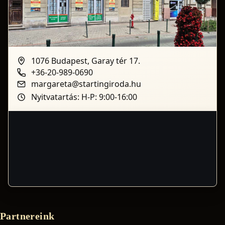
1076 Budapest, Garay tér 17.
+36-20-989-0690
margareta@startingiroda.hu
Nyitvatartás: H-P: 9:00-16:00
Partnereink