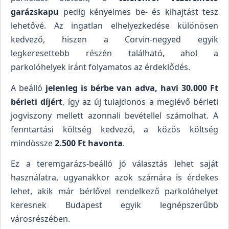
garázskapu
pedig kényelmes be- és kihajtást tesz
lehetővé. Az ingatlan elhelyezkedése különösen
kedvező, hiszen a Corvin-negyed egyik
legkeresettebb részén található, ahol a
parkolóhelyek iránt folyamatos az érdeklődés.
A beálló
jelenleg is bérbe van adva, havi 30.000 Ft
bérleti díjért
, így az új tulajdonos a meglévő bérleti
jogviszony mellett azonnali bevétellel számolhat. A
fenntartási költség kedvező, a közös költség
mindössze
2.500 Ft havonta
.
Ez a teremgarázs-beálló jó választás lehet saját
használatra, ugyanakkor azok számára is érdekes
lehet, akik már bérlővel rendelkező parkolóhelyet
keresnek Budapest egyik legnépszerűbb
városrészében.