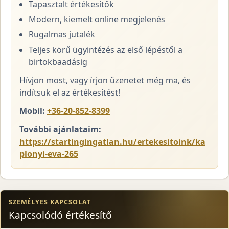
Tapasztalt értékesítők
Modern, kiemelt online megjelenés
Rugalmas jutalék
Teljes körű ügyintézés az első lépéstől a
birtokbaadásig
Hívjon most, vagy írjon üzenetet még ma, és
indítsuk el az értékesítést!
Mobil:
+36-20-852-8399
További ajánlataim:
https://startingingatlan.hu/ertekesitoink/ka
plonyi-eva-265
SZEMÉLYES KAPCSOLAT
Kapcsolódó értékesítő