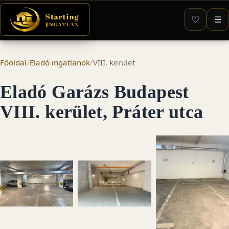
♡
☰
Főoldal
/
Eladó ingatlanok
/
VIII. kerület
Eladó Garázs Budapest
VIII. kerület, Práter utca