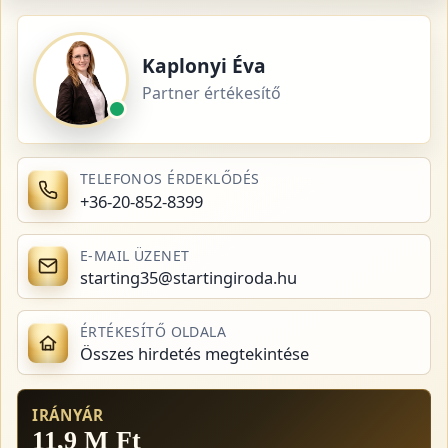
Kaplonyi Éva
Partner értékesítő
TELEFONOS ÉRDEKLŐDÉS
+36-20-852-8399
E-MAIL ÜZENET
starting35@startingiroda.hu
ÉRTÉKESÍTŐ OLDALA
Összes hirdetés megtekintése
IRÁNYÁR
11,9 M Ft