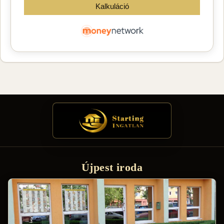
Újpest iroda