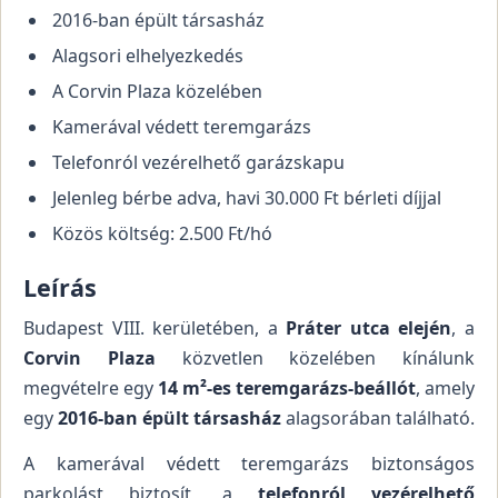
2016-ban épült társasház
Alagsori elhelyezkedés
A Corvin Plaza közelében
Kamerával védett teremgarázs
Telefonról vezérelhető garázskapu
Jelenleg bérbe adva, havi 30.000 Ft bérleti díjjal
Közös költség: 2.500 Ft/hó
Leírás
Budapest VIII. kerületében, a
Práter utca elején
, a
Corvin Plaza
közvetlen közelében kínálunk
megvételre egy
14 m²-es teremgarázs-beállót
, amely
egy
2016-ban épült társasház
alagsorában található.
A kamerával védett teremgarázs biztonságos
parkolást biztosít, a
telefonról vezérelhető