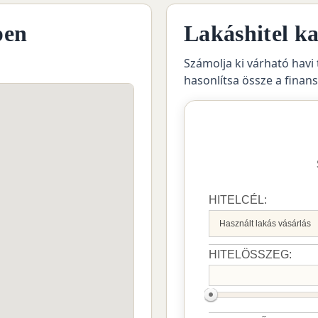
pen
Lakáshitel ka
Számolja ki várható havi 
hasonlítsa össze a finan