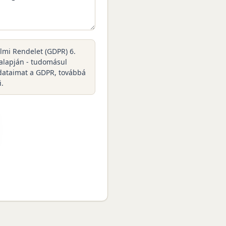
elmi Rendelet (GDPR) 6.
 alapján - tudomásul
dataimat a GDPR, továbbá
i.