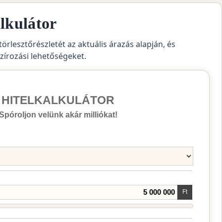
lkulátor
törlesztőrészletét az aktuális árazás alapján, és
szírozási lehetőségeket.