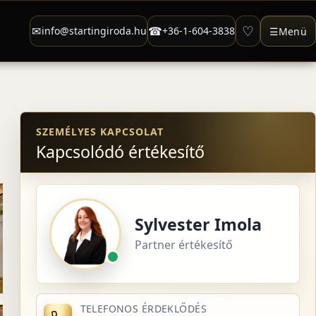
♡
✉
☎
info@startingiroda.hu
+36-1-604-3838
☰
Menü
SZEMÉLYES KAPCSOLAT
Kapcsolódó értékesítő
Sylvester Imola
Partner értékesítő
TELEFONOS ÉRDEKLŐDÉS