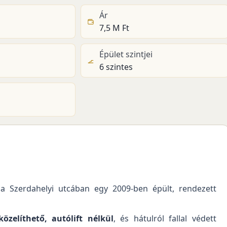
Ár
7,5 M Ft
Épület szintjei
6 szintes
, a Szerdahelyi utcában egy 2009-ben épült, rendezett
zelíthető, autólift nélkül
, és hátulról fallal védett