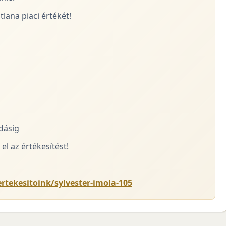
lana piaci értékét!
adásig
el az értékesítést!
ertekesitoink/sylvester-imola-105