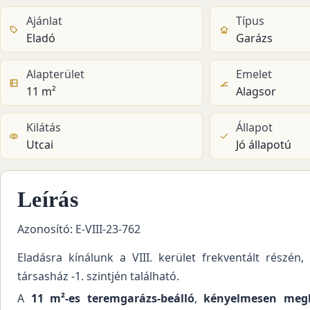
Ajánlat
Típus
Eladó
Garázs
Alapterület
Emelet
11 m²
Alagsor
Kilátás
Állapot
Utcai
Jó állapotú
Leírás
Azonosító: E-VIII-23-762
Eladásra kínálunk a VIII. kerület frekventált részén
társasház -1. szintjén található.
A
11 m²-es teremgarázs-beálló
,
kényelmesen megkö