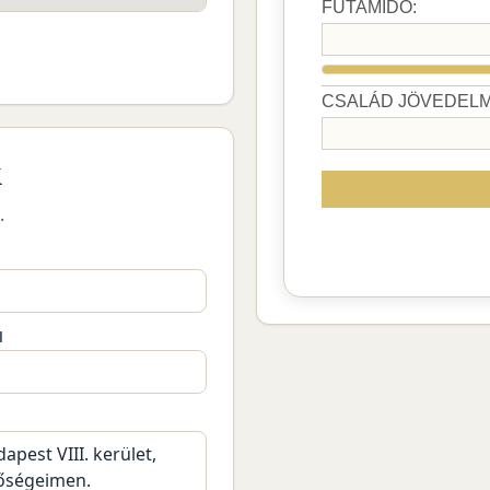
k
.
M