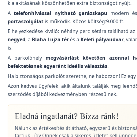
kialakításának köszönhetően extra biztonságot nyújt.
A
telefonhívással nyitható garázskapu
modern és 
portaszolgálat
is működik. Közös költség:9.000 ft.
Elhelyezkedése kiváló: néhány perc sétára található az
negyed
, a
Blaha Lujza tér
és a
Keleti pályaudvar
, val
is.
A parkolóhely
megvásárlást követően azonnal h
befektetésnek egyaránt ideális választás
.
Ha biztonságos parkolót szeretne, ne habozzon! Ez egy
Azon kedves ügyfelek, akik általunk találják meg leend
szerződés díjából kedvezményben részesülnek.
Eladná ingatlanát? Bízza ránk!
Nálunk az értékesítés átlátható, egyszerű és biztons
tartjuk - így Önnek csak a sikeres üzletet kell ünnepel