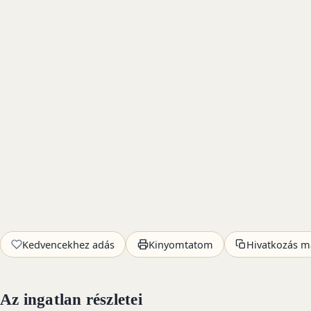
Kedvencekhez adás
Kinyomtatom
Hivatkozás m
Az ingatlan részletei