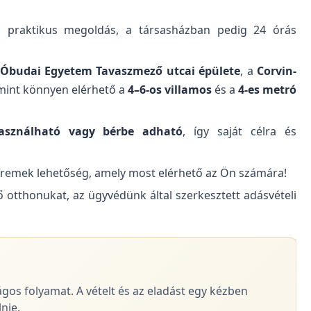
praktikus megoldás, a társasházban pedig 24 órás
Óbudai Egyetem Tavaszmező utcai épülete
, a
Corvin-
amint könnyen elérhető a
4–6-os villamos
és a
4-es metró
asználható vagy bérbe adható
, így saját célra és
 remek lehetőség, amely most elérhető az Ön számára!
ő otthonukat, az ügyvédünk által szerkesztett adásvételi
ágos folyamat. A vételt és az eladást egy kézben
nie.