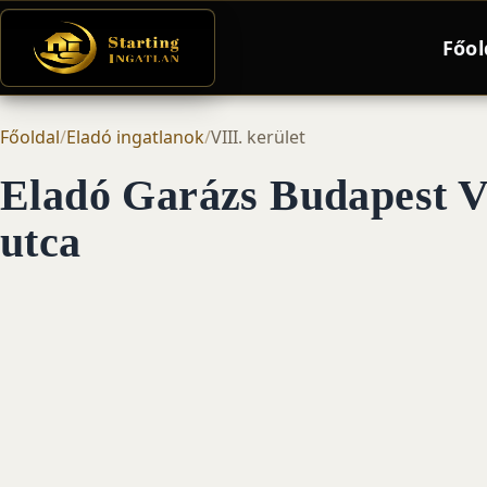
Főol
Főoldal
/
Eladó ingatlanok
/
VIII. kerület
Eladó Garázs Budapest VI
utca