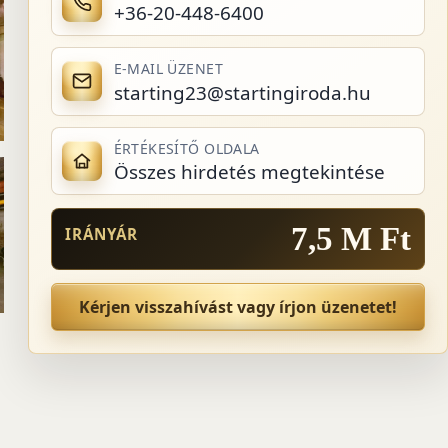
+36-20-448-6400
E-MAIL ÜZENET
starting23@startingiroda.hu
ÉRTÉKESÍTŐ OLDALA
Összes hirdetés megtekintése
7,5 M Ft
IRÁNYÁR
Kérjen visszahívást vagy írjon üzenetet!