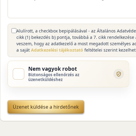
Alulírott, a checkbox bepipálásával - az Általános Adatvéd
cikk (1) bekezdés b) pontja, továbbá a 7. cikk rendelkezése
veszem, hogy az adatkezelő a most megadott személyes a
a saját
Adatkezelési tájékoztató
feltételei szerint kezelhet
Nem vagyok robot
Biztonságos ellenőrzés az
üzenetküldéshez
Üzenet küldése a hirdetőnek