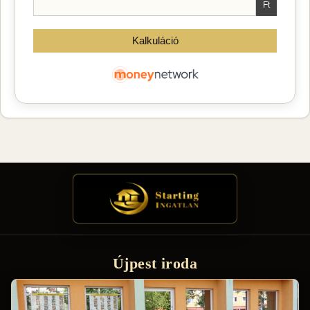
Újpest iroda