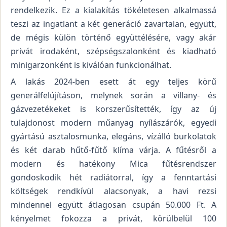
rendelkezik. Ez a kialakítás tökéletesen alkalmassá
teszi az ingatlant a két generáció zavartalan, együtt,
de mégis külön történő együttélésére, vagy akár
privát irodaként, szépségszalonként és kiadható
minigarzonként is kiválóan funkcionálhat.
A lakás 2024-ben esett át egy teljes körű
generálfelújításon, melynek során a villany- és
gázvezetékeket is korszerűsítették, így az új
tulajdonost modern műanyag nyílászárók, egyedi
gyártású asztalosmunka, elegáns, vízálló burkolatok
és két darab hűtő-fűtő klíma várja. A fűtésről a
modern és hatékony Mica fűtésrendszer
gondoskodik hét radiátorral, így a fenntartási
költségek rendkívül alacsonyak, a havi rezsi
mindennel együtt átlagosan csupán 50.000 Ft. A
kényelmet fokozza a privát, körülbelül 100