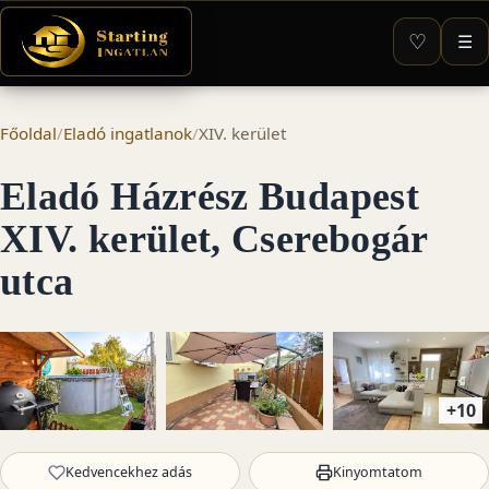
♡
☰
Főoldal
/
Eladó ingatlanok
/
XIV. kerület
Eladó Házrész Budapest
XIV. kerület, Cserebogár
utca
+10
Kedvencekhez adás
Kinyomtatom