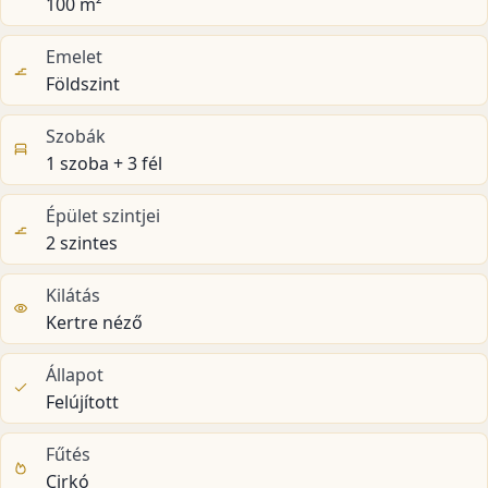
100 m²
Emelet
Földszint
Szobák
1 szoba + 3 fél
Épület szintjei
2 szintes
Kilátás
Kertre néző
Állapot
Felújított
Fűtés
Cirkó