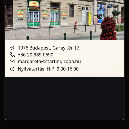
1076 Budapest, Garay tér 17.
+36-20-989-0690
margareta@startingiroda.hu
Nyitvatartás: H-P: 9:00-16:00