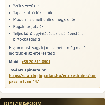
Széles vevőkör
Tapasztalt értékesítők
Modern, kiemelt online megjelenés
Rugalmas jutalék
Teljes körű ügyintézés az első lépéstől a
birtokbaadásig
Hívjon most, vagy írjon üzenetet még ma, és
indítsuk el az értékesítést!
Mobil:
+36-20-511-8501
További ajánlataim:
https://startingingatlan.hu/ertekesitoink/kor
pacsi-istvan-147
SZEMÉLYES KAPCSOLAT