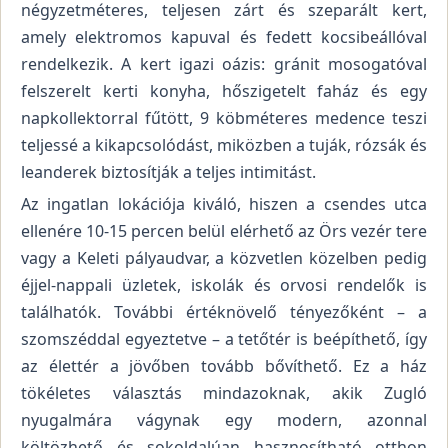
négyzetméteres, teljesen zárt és szeparált kert,
amely elektromos kapuval és fedett kocsibeállóval
rendelkezik. A kert igazi oázis: gránit mosogatóval
felszerelt kerti konyha, hőszigetelt faház és egy
napkollektorral fűtött, 9 köbméteres medence teszi
teljessé a kikapcsolódást, miközben a tuják, rózsák és
leanderek biztosítják a teljes intimitást.
Az ingatlan lokációja kiváló, hiszen a csendes utca
ellenére 10-15 percen belül elérhető az Örs vezér tere
vagy a Keleti pályaudvar, a közvetlen közelben pedig
éjjel-nappali üzletek, iskolák és orvosi rendelők is
találhatók. További értéknövelő tényezőként – a
szomszéddal egyeztetve – a tetőtér is beépíthető, így
az élettér a jövőben tovább bővíthető. Ez a ház
tökéletes választás mindazoknak, akik Zugló
nyugalmára vágynak egy modern, azonnal
költözhető és sokoldalúan hasznosítható otthon