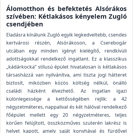
Álomotthon és befektetés Alsórákos
szívében: Kétlakásos kényelem Zugló
csendjében
Eladásra kínálunk Zugló egyik legkedveltebb, csendes
kertvárosi részén, Alsórákoson, a Cserebogár
utcában egy minden igényt kielégítő, rendkívüli
adottságokkal rendelkező ingatlant. Ez a klasszikus
„kádárkocka” stílusú épület hivatalosan is kétlakásos
társasházzá van nyilvánítva, ami tiszta jogi hátteret
biztosít, miközben közös költség nélkül, önálló
családi házként élvezhető. Az ingatlan igazi
különlegessége a kettősségében rejlik: a 42
négyzetméteres, nappalival és két hálóval rendelkező
főépület mellett egy 20 négyzetméteres, teljes
körűen felújított, összközműves szuterén lakrész is
helyet kapott, amely saját konyhával és fürdővel