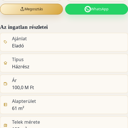
Megosztás
WhatsApp
Az ingatlan részletei
Ajánlat
Eladó
Típus
Házrész
Ár
100,0 M Ft
Alapterület
61 m²
Telek mérete