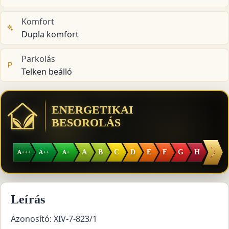
Komfort
Dupla komfort
Parkolás
Telken beálló
ENERGETIKAI
BESOROLÁS
I
A
B
C
D
E
F
G
H
A+++
A++
A+
Leírás
Azonosító: XIV-7-823/1