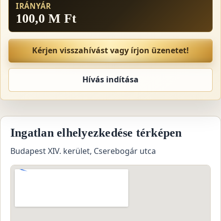
IRÁNYÁR
100,0 M Ft
Kérjen visszahívást vagy írjon üzenetet!
Hívás indítása
Ingatlan elhelyezkedése térképen
Budapest XIV. kerület, Cserebogár utca