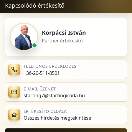
Kapcsolódó értékesítő
Korpácsi István
Partner értékesítő
TELEFONOS ÉRDEKLŐDÉS
+36-20-511-8501
E-MAIL ÜZENET
starting7@startingiroda.hu
ÉRTÉKESÍTŐ OLDALA
Összes hirdetés megtekintése