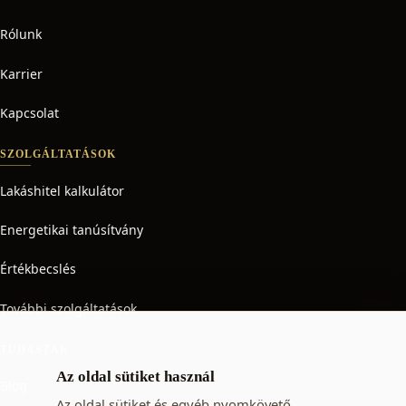
Rólunk
Karrier
Kapcsolat
SZOLGÁLTATÁSOK
Lakáshitel kalkulátor
Energetikai tanúsítvány
Értékbecslés
További szolgáltatások
TUDÁSTÁR
Az oldal sütiket használ
Blog
Az oldal sütiket és egyéb nyomkövető