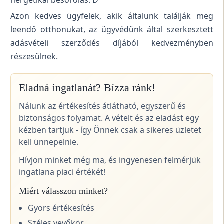
Azon kedves ügyfelek, akik általunk találják meg
leendő otthonukat, az ügyvédünk által szerkesztett
adásvételi szerződés díjából kedvezményben
részesülnek.
Eladná ingatlanát? Bízza ránk!
Nálunk az értékesítés átlátható, egyszerű és
biztonságos folyamat. A vételt és az eladást egy
kézben tartjuk - így Önnek csak a sikeres üzletet
kell ünnepelnie.
Hívjon minket még ma, és ingyenesen felmérjük
ingatlana piaci értékét!
Miért válasszon minket?
Gyors értékesítés
Széles vevőkör