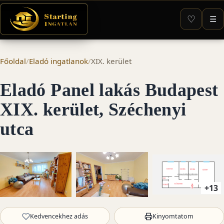
♡
☰
Főoldal
/
Eladó ingatlanok
/
XIX. kerület
Eladó Panel lakás Budapest
XIX. kerület, Széchenyi
utca
+13
Kedvencekhez adás
Kinyomtatom