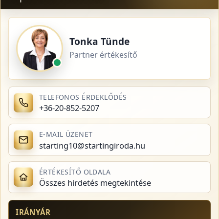
Tonka Tünde
Partner értékesítő
TELEFONOS ÉRDEKLŐDÉS
+36-20-852-5207
E-MAIL ÜZENET
starting10@startingiroda.hu
ÉRTÉKESÍTŐ OLDALA
Összes hirdetés megtekintése
IRÁNYÁR