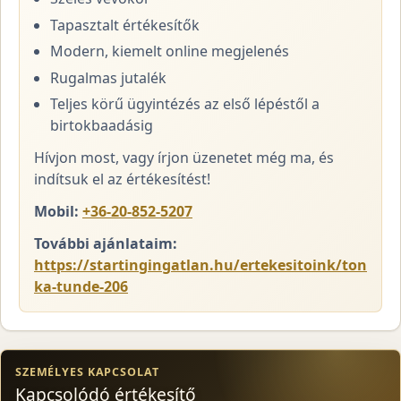
Tapasztalt értékesítők
Modern, kiemelt online megjelenés
Rugalmas jutalék
Teljes körű ügyintézés az első lépéstől a
birtokbaadásig
Hívjon most, vagy írjon üzenetet még ma, és
indítsuk el az értékesítést!
Mobil:
+36-20-852-5207
További ajánlataim:
https://startingingatlan.hu/ertekesitoink/ton
ka-tunde-206
SZEMÉLYES KAPCSOLAT
Kapcsolódó értékesítő