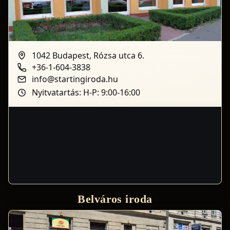
1042 Budapest, Rózsa utca 6.
+36-1-604-3838
info@startingiroda.hu
Nyitvatartás: H-P: 9:00-16:00
Belváros iroda