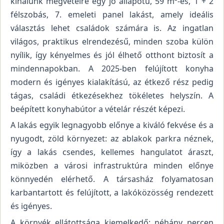
kínálunk megvételre egy jó állapotú, 59 m²-es, 1 + 2
félszobás, 7. emeleti panel lakást, amely ideális
választás lehet családok számára is. Az ingatlan
világos, praktikus elrendezésű, minden szoba külön
nyílik, így kényelmes és jól élhető otthont biztosít a
mindennapokban. A 2025-ben felújított konyha
modern és igényes kialakítású, az étkező rész pedig
tágas, családi étkezésekhez tökéletes helyszín. A
beépített konyhabútor a vételár részét képezi.
A lakás egyik legnagyobb előnye a kiváló fekvése és a
nyugodt, zöld környezet: az ablakok parkra néznek,
így a lakás csendes, kellemes hangulatot áraszt,
miközben a városi infrastruktúra minden előnye
könnyedén elérhető. A társasház folyamatosan
karbantartott és felújított, a lakóközösség rendezett
és igényes.
A környék ellátottsága kiemelkedő: néhány percen