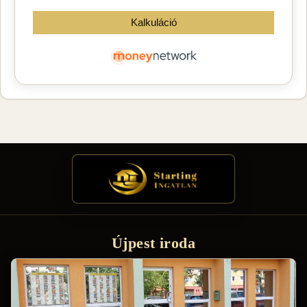
Újpest iroda