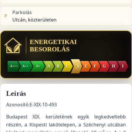
Parkolás
Utcán, közterületen
ENERGETIKAI
BESOROLÁS
D
A
B
C
E
F
G
H
I
A+++
A++
A+
Leírás
Azonosító:E-XIX-10-493
Budapest XIX. kerületének egyik legkedveltebb
részén, a Kispesti lakótelepen, a Széchenyi utcában