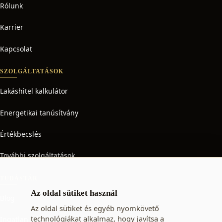
Rólunk
Karrier
Kapcsolat
SZOLGÁLTATÁSOK
Lakáshitel kalkulátor
Energetikai tanúsítvány
Értékbecslés
További szolgáltatások
TUDÁSTÁR
Az oldal sütiket használ
Blog
Az oldal sütiket és egyéb nyomkövető
technológiákat alkalmaz, hogy javítsa a
Ingatlan adó