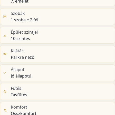
7. emelet
Szobák
1 szoba + 2 fél
Épület szintjei
10 szintes
Kilátás
Parkra néző
Állapot
Jó állapotú
Fűtés
Távfűtés
Komfort
Összkomfort