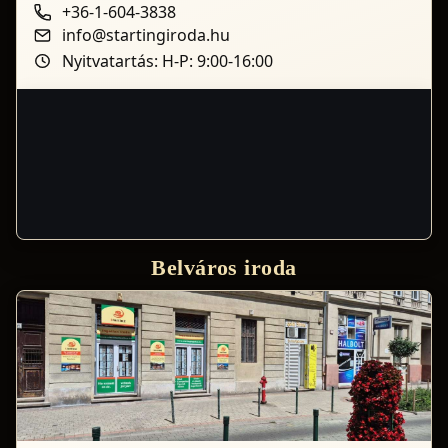
+36-1-604-3838
info@startingiroda.hu
Nyitvatartás: H-P: 9:00-16:00
Belváros iroda