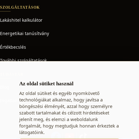
SZOLGÁLTATÁSOK
Lakáshitel kalkulátor
Energetikai tanúsítvány
Értékbecslés
További szolgáltatások
TUDÁSTÁR
Az oldal sütiket használ
Blog
Az oldal sütiket és egyéb nyomkövető
technológiákat alkalmaz, hogy javítsa a
Ingatlan adó
böngészési élményét, azzal hogy személyre
szabott tartalmakat és célzott hirdetéseket
jelenít meg, és elemzi a weboldalunk
KÖVESSEN MINKET
forgalmát, hogy megtudjuk honnan érkeztek a
látogatóink.