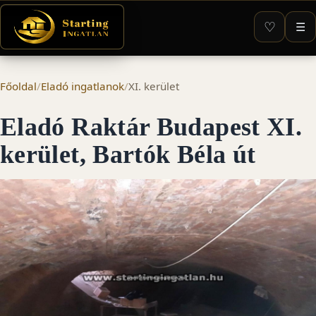
♡
☰
Főoldal
/
Eladó ingatlanok
/
XI. kerület
Eladó Raktár Budapest XI.
kerület, Bartók Béla út