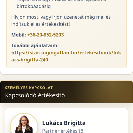
birtokbaadásig
Hívjon most, vagy írjon üzenetet még ma, és
indítsuk el az értékesítést!
Mobil:
+36-20-852-5203
További ajánlataim:
https://startingingatlan.hu/ertekesitoink/luk
acs-brigitta-240
SZEMÉLYES KAPCSOLAT
Kapcsolódó értékesítő
Lukács Brigitta
Partner értékesítő