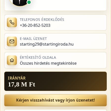
TELEFONOS ÉRDEKLŐDÉS
+36-20-852-5203
E-MAIL ÜZENET
starting29@startingiroda.hu
ÉRTÉKESÍTŐ OLDALA
Összes hirdetés megtekintése
IRÁNYÁR
17,8 M Ft
Kérjen visszahívást vagy írjon üzenetet!