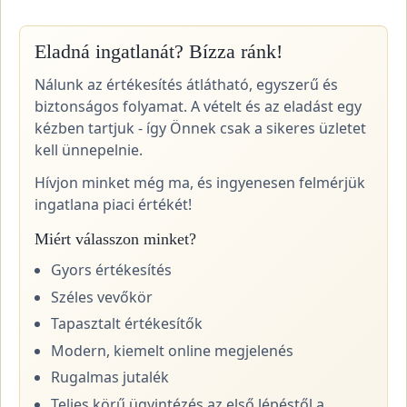
Eladná ingatlanát? Bízza ránk!
Nálunk az értékesítés átlátható, egyszerű és
biztonságos folyamat. A vételt és az eladást egy
kézben tartjuk - így Önnek csak a sikeres üzletet
kell ünnepelnie.
Hívjon minket még ma, és ingyenesen felmérjük
ingatlana piaci értékét!
Miért válasszon minket?
Gyors értékesítés
Széles vevőkör
Tapasztalt értékesítők
Modern, kiemelt online megjelenés
Rugalmas jutalék
Teljes körű ügyintézés az első lépéstől a