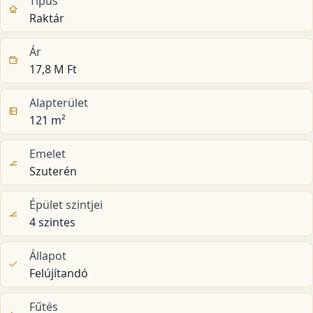
Típus
Raktár
Ár
17,8 M Ft
Alapterület
121 m²
Emelet
Szuterén
Épület szintjei
4 szintes
Állapot
Felújítandó
Fűtés