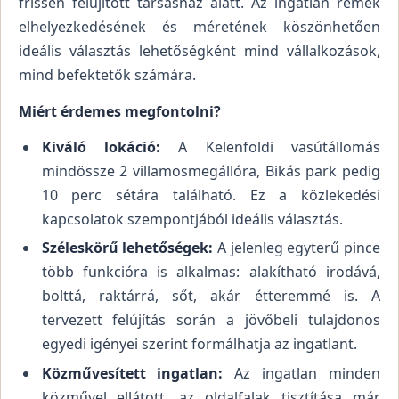
frissen felújított társasház alatt. Az ingatlan remek
elhelyezkedésének és méretének köszönhetően
ideális választás lehetőségként mind vállalkozások,
mind befektetők számára.
Miért érdemes megfontolni?
Kiváló lokáció:
A Kelenföldi vasútállomás
mindössze 2 villamosmegállóra, Bikás park pedig
10 perc sétára található. Ez a közlekedési
kapcsolatok szempontjából ideális választás.
Széleskörű lehetőségek:
A jelenleg egyterű pince
több funkcióra is alkalmas: alakítható irodává,
bolttá, raktárrá, sőt, akár étteremmé is. A
tervezett felújítás során a jövőbeli tulajdonos
egyedi igényei szerint formálhatja az ingatlant.
Közművesített ingatlan:
Az ingatlan minden
közművel ellátott, az oldalfalak tisztítása már