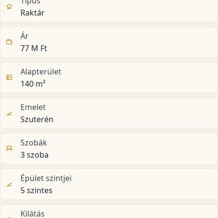
Típus
Raktár
Ár
77 M Ft
Alapterület
140 m²
Emelet
Szuterén
Szobák
3 szoba
Épület szintjei
5 szintes
Kilátás