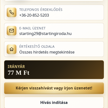
TELEFONOS ÉRDEKLŐDÉS
+36-20-852-5203
E-MAIL ÜZENET
starting29@startingiroda.hu
ÉRTÉKESÍTŐ OLDALA
Összes hirdetés megtekintése
IRÁNYÁR
77 M Ft
Kérjen visszahívást vagy írjon üzenetet!
Hívás indítása