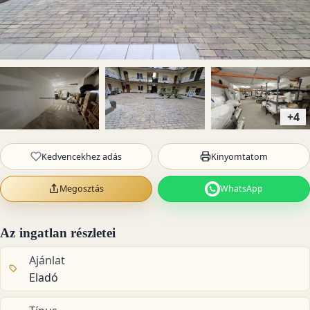
+4
Kedvencekhez adás
Kinyomtatom
Megosztás
WhatsApp
Az ingatlan részletei
Ajánlat
Eladó