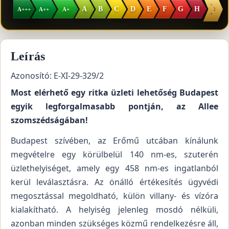
I
A
B
C
D
E
F
G
H
A+++
A++
A+
Leírás
Azonosító: E-XI-29-329/2
Most elérhető egy ritka üzleti lehetőség Budapest
egyik legforgalmasabb pontján, az Allee
szomszédságában!
Budapest szívében, az Erőmű utcában kínálunk
megvételre egy körülbelül 140 nm-es, szuterén
üzlethelyiséget, amely egy 458 nm-es ingatlanból
kerül leválasztásra. Az önálló értékesítés ügyvédi
megosztással megoldható, külön villany- és vízóra
kialakítható. A helyiség jelenleg mosdó nélküli,
azonban minden szükséges közmű rendelkezésre áll,