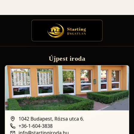
Újpest iroda
1042 Budapest, Rózsa utca 6.
+36-1-604-3838
info@startingiroda.hu