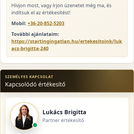
Hívjon most, vagy írjon üzenetet még ma, és
indítsuk el az értékesítést!
Mobil:
+36-20-852-5203
További ajánlataim:
https://startingingatlan.hu/ertekesitoink/luk
acs-brigitta-240
SZEMÉLYES KAPCSOLAT
Kapcsolódó értékesítő
Lukács Brigitta
Partner értékesítő