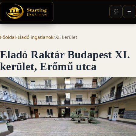
♡
☰
Főoldal
/
Eladó ingatlanok
/
XI. kerület
Eladó Raktár Budapest XI.
kerület, Erőmű utca