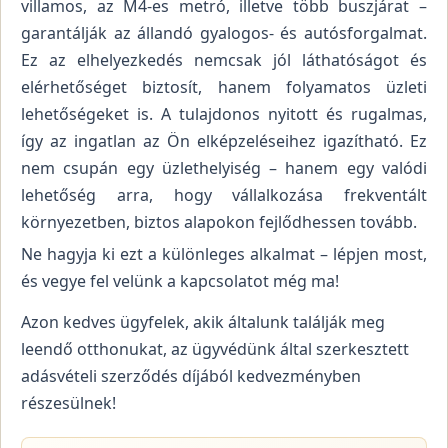
villamos, az M4-es metró, illetve több buszjárat –
garantálják az állandó gyalogos- és autósforgalmat.
Ez az elhelyezkedés nemcsak jól láthatóságot és
elérhetőséget biztosít, hanem folyamatos üzleti
lehetőségeket is. A tulajdonos nyitott és rugalmas,
így az ingatlan az Ön elképzeléseihez igazítható. Ez
nem csupán egy üzlethelyiség – hanem egy valódi
lehetőség arra, hogy vállalkozása frekventált
környezetben, biztos alapokon fejlődhessen tovább.
Ne hagyja ki ezt a különleges alkalmat – lépjen most,
és vegye fel velünk a kapcsolatot még ma!
Azon kedves ügyfelek, akik általunk találják meg
leendő otthonukat, az ügyvédünk által szerkesztett
adásvételi szerződés díjából kedvezményben
részesülnek!