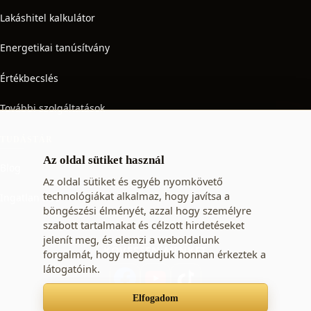
Lakáshitel kalkulátor
Energetikai tanúsítvány
Értékbecslés
További szolgáltatások
TUDÁSTÁR
Az oldal sütiket használ
Blog
Az oldal sütiket és egyéb nyomkövető
technológiákat alkalmaz, hogy javítsa a
Ingatlan adó
böngészési élményét, azzal hogy személyre
szabott tartalmakat és célzott hirdetéseket
jelenít meg, és elemzi a weboldalunk
KÖVESSEN MINKET
forgalmát, hogy megtudjuk honnan érkeztek a
látogatóink.
Elfogadom