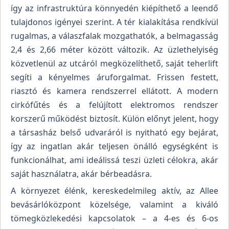
így az infrastruktúra könnyedén kiépíthető a leendő
tulajdonos igényei szerint. A tér kialakítása rendkívül
rugalmas, a válaszfalak mozgathatók, a belmagasság
2,4 és 2,66 méter között változik. Az üzlethelyiség
közvetlenül az utcáról megközelíthető, saját teherlift
segíti a kényelmes áruforgalmat. Frissen festett,
riasztó és kamera rendszerrel ellátott. A modern
cirkófűtés és a felújított elektromos rendszer
korszerű működést biztosít. Külön előnyt jelent, hogy
a társasház belső udvaráról is nyitható egy bejárat,
így az ingatlan akár teljesen önálló egységként is
funkcionálhat, ami ideálissá teszi üzleti célokra, akár
saját használatra, akár bérbeadásra.
A környezet élénk, kereskedelmileg aktív, az Allee
bevásárlóközpont közelsége, valamint a kiváló
tömegközlekedési kapcsolatok – a 4-es és 6-os