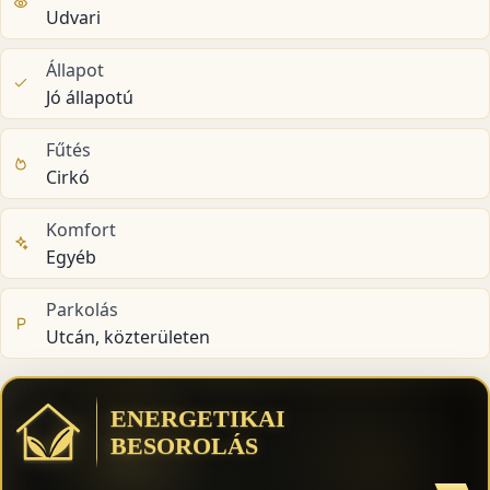
Udvari
Állapot
Jó állapotú
Fűtés
Cirkó
Komfort
Egyéb
Parkolás
Utcán, közterületen
ENERGETIKAI
BESOROLÁS