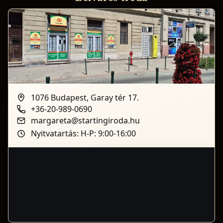
1076 Budapest, Garay tér 17.
+36-20-989-0690
margareta@startingiroda.hu
Nyitvatartás: H-P: 9:00-16:00