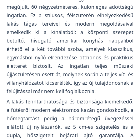
megújult, 60 négyzetméteres, különleges adottságú
ingatlan. Ez a stílusos, félszuterén elhelyezkedésű
lakás tágas tereivel és modern megoldásaival
emelkedik ki a kínálatból: a központi szerepet
betöltő, hívogató amerikai konyhás nappaliból
érhető el a két további szoba, amelyek klasszikus,
egymásból nyíló elrendezése otthonos és praktikus
életteret biztosít. Az ingatlan teljes műszaki
újjászületésen esett át, melynek során a teljes víz- és
villanyhálózatot kicserélték, így az új tulajdonosnak a
felújítással már nem kell foglalkoznia.
A lakás fenntarthatósága és biztonsága kiemelkedő:
a fűtésről modern elektromos kazán gondoskodik, a
hőmegtartást pedig a háromrétegű üvegezéssel
ellátott új nyílászárók, az 5 cm-es szigetelés és a
dupla, hőszigetelt bejárati ajtó garantálja. A