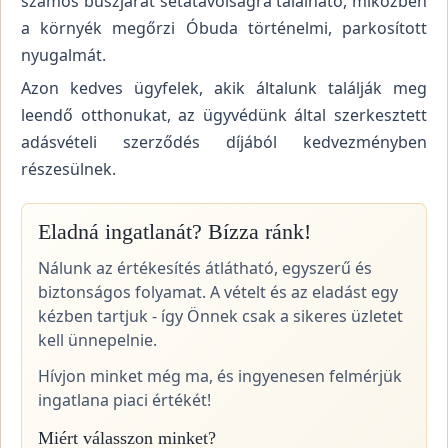
számos buszjárat sétatávolságra található, miközben
a környék megőrzi Óbuda történelmi, parkosított
nyugalmát.
Azon kedves ügyfelek, akik általunk találják meg
leendő otthonukat, az ügyvédünk által szerkesztett
adásvételi szerződés díjából kedvezményben
részesülnek.
Eladná ingatlanát? Bízza ránk!
Nálunk az értékesítés átlátható, egyszerű és
biztonságos folyamat. A vételt és az eladást egy
kézben tartjuk - így Önnek csak a sikeres üzletet
kell ünnepelnie.
Hívjon minket még ma, és ingyenesen felmérjük
ingatlana piaci értékét!
Miért válasszon minket?