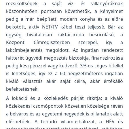
rezsiköltségek a saját víz- és villanyóráknak
köszönhetően pontosan követhetők, a kényelmet
pedig a már beépített, modern konyha és az előre
bekötött, aktív NET/TV kábel teszi teljessé. Bár az
egység hivatalosan raktár-iroda besorolású, a
Központi Címregiszterben szerepel, így a
lakcímbejelentés megoldott. Az ingatlan rendezett
hátterét ügyvédi megosztás biztosítja, finanszírozása
pedig készpénzzel vagy kedvező, 3%-os céges hitellel
is lehetséges, így ez a 60 négyzetméteres ingatlan
kiváló választás akár saját célra, akár értékálló
befektetésnek.
A lokáció és a közlekedés párját ritkítja: a kiváló
közlekedési csomópontok közvetlen közelsége révén
a belváros és az egyetemi negyedek is pillanatok alatt
elérhetőek. A fonódó villamoshálózat, a HÉV és