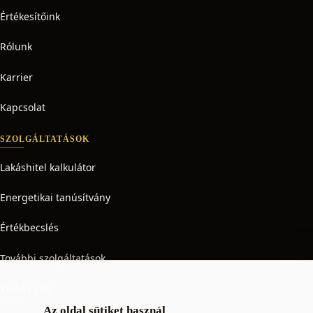
Értékesítőink
Rólunk
Karrier
Kapcsolat
SZOLGÁLTATÁSOK
Lakáshitel kalkulátor
Energetikai tanúsítvány
Értékbecslés
További szolgáltatások
TUDÁSTÁR
Az oldal sütiket használ