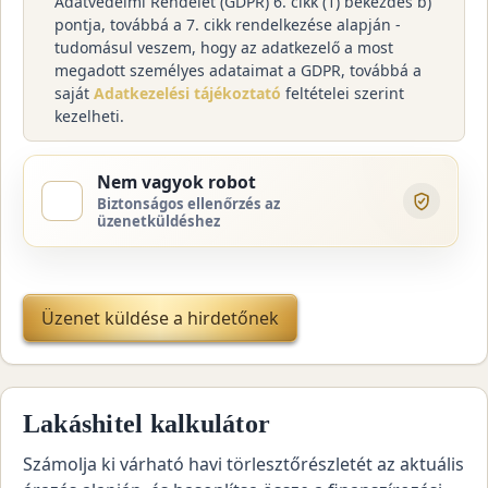
Adatvédelmi Rendelet (GDPR) 6. cikk (1) bekezdés b)
pontja, továbbá a 7. cikk rendelkezése alapján -
tudomásul veszem, hogy az adatkezelő a most
megadott személyes adataimat a GDPR, továbbá a
saját
Adatkezelési tájékoztató
feltételei szerint
kezelheti.
Nem vagyok robot
Biztonságos ellenőrzés az
üzenetküldéshez
Üzenet küldése a hirdetőnek
Lakáshitel kalkulátor
Számolja ki várható havi törlesztőrészletét az aktuális