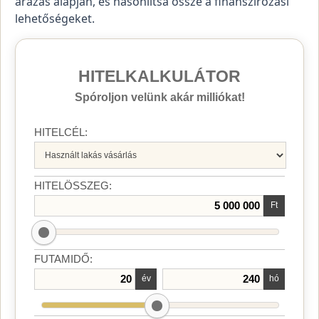
árazás alapján, és hasonlítsa össze a finanszírozási
lehetőségeket.