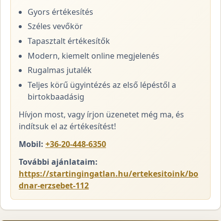
Gyors értékesítés
Széles vevőkör
Tapasztalt értékesítők
Modern, kiemelt online megjelenés
Rugalmas jutalék
Teljes körű ügyintézés az első lépéstől a
birtokbaadásig
Hívjon most, vagy írjon üzenetet még ma, és
indítsuk el az értékesítést!
Mobil:
+36-20-448-6350
További ajánlataim:
https://startingingatlan.hu/ertekesitoink/bo
dnar-erzsebet-112