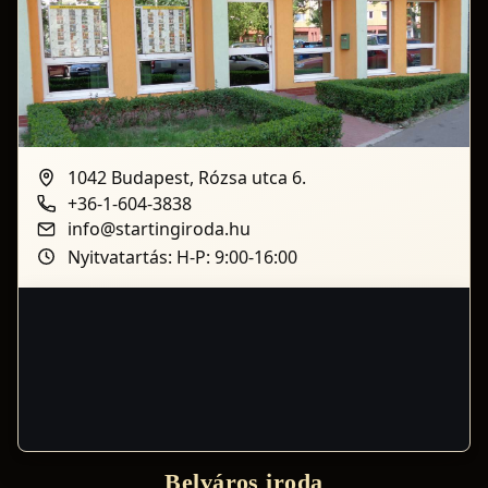
1042 Budapest, Rózsa utca 6.
+36-1-604-3838
info@startingiroda.hu
Nyitvatartás: H-P: 9:00-16:00
Belváros iroda