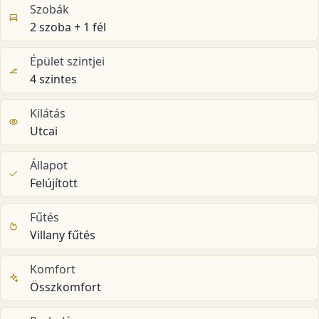
Szobák
2 szoba + 1 fél
Épület szintjei
4 szintes
Kilátás
Utcai
Állapot
Felújított
Fűtés
Villany fűtés
Komfort
Összkomfort