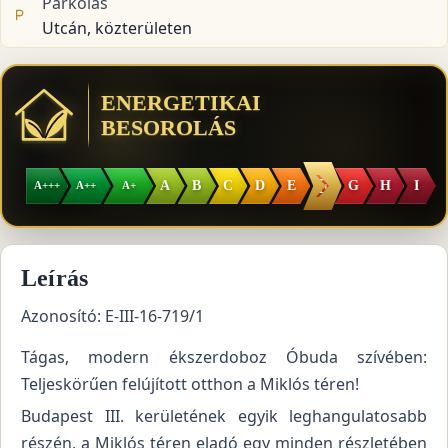
Parkolás
Utcán, közterületen
ENERGETIKAI
BESOROLÁS
F
A
B
C
D
E
G
H
I
A+++
A++
A+
Leírás
Azonosító: E-III-16-719/1
Tágas, modern ékszerdoboz Óbuda szívében:
Teljeskörűen felújított otthon a Miklós téren!
Budapest III. kerületének egyik leghangulatosabb
részén, a Miklós téren eladó egy minden részletében