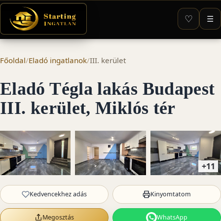
♡
☰
Főoldal
/
Eladó ingatlanok
/
III. kerület
Eladó Tégla lakás Budapest
III. kerület, Miklós tér
+11
Kedvencekhez adás
Kinyomtatom
Megosztás
WhatsApp