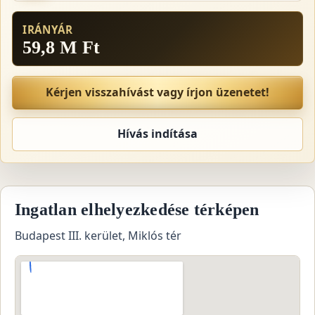
IRÁNYÁR
59,8 M Ft
Kérjen visszahívást vagy írjon üzenetet!
Hívás indítása
Ingatlan elhelyezkedése térképen
Budapest III. kerület, Miklós tér