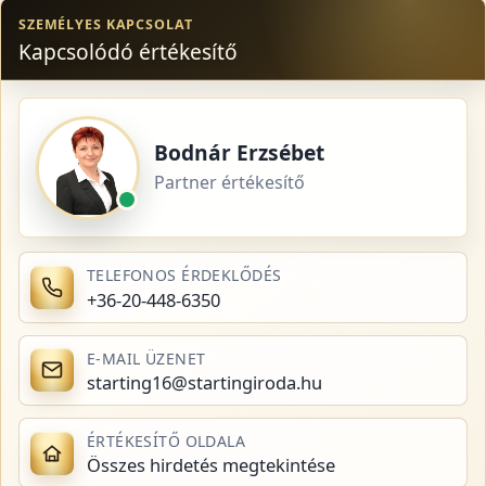
SZEMÉLYES KAPCSOLAT
Kapcsolódó értékesítő
Bodnár Erzsébet
Partner értékesítő
TELEFONOS ÉRDEKLŐDÉS
+36-20-448-6350
E-MAIL ÜZENET
starting16@startingiroda.hu
ÉRTÉKESÍTŐ OLDALA
Összes hirdetés megtekintése