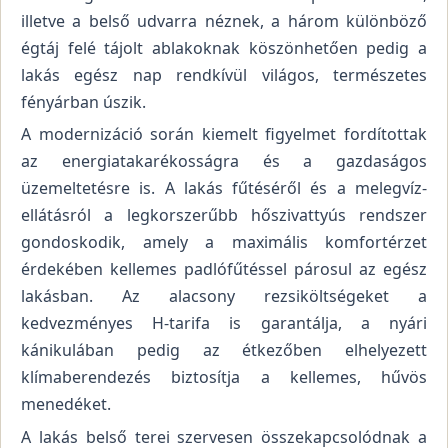
illetve a belső udvarra néznek, a három különböző
égtáj felé tájolt ablakoknak köszönhetően pedig a
lakás egész nap rendkívül világos, természetes
fényárban úszik.
A modernizáció során kiemelt figyelmet fordítottak
az energiatakarékosságra és a gazdaságos
üzemeltetésre is. A lakás fűtéséről és a melegvíz-
ellátásról a legkorszerűbb hőszivattyús rendszer
gondoskodik, amely a maximális komfortérzet
érdekében kellemes padlófűtéssel párosul az egész
lakásban. Az alacsony rezsiköltségeket a
kedvezményes H-tarifa is garantálja, a nyári
kánikulában pedig az étkezőben elhelyezett
klímaberendezés biztosítja a kellemes, hűvös
menedéket.
A lakás belső terei szervesen összekapcsolódnak a