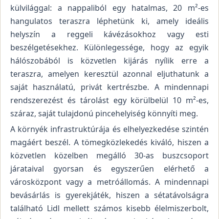
külvilággal: a nappaliból egy hatalmas, 20 m²-es
hangulatos teraszra léphetünk ki, amely ideális
helyszín a reggeli kávézásokhoz vagy esti
beszélgetésekhez. Különlegessége, hogy az egyik
hálószobából is közvetlen kijárás nyílik erre a
teraszra, amelyen keresztül azonnal eljuthatunk a
saját használatú, privát kertrészbe. A mindennapi
rendszerezést és tárolást egy körülbelül 10 m²-es,
száraz, saját tulajdonú pincehelyiség könnyíti meg.
A környék infrastruktúrája és elhelyezkedése szintén
magáért beszél. A tömegközlekedés kiváló, hiszen a
közvetlen közelben megálló 30-as buszcsoport
járataival gyorsan és egyszerűen elérhető a
városközpont vagy a metróállomás. A mindennapi
bevásárlás is gyerekjáték, hiszen a sétatávolságra
található Lidl mellett számos kisebb élelmiszerbolt,