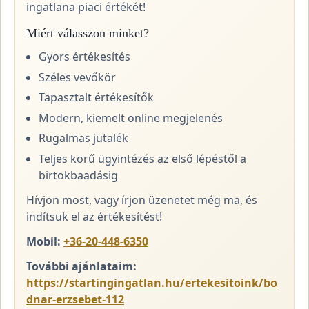
ingatlana piaci értékét!
Miért válasszon minket?
Gyors értékesítés
Széles vevőkör
Tapasztalt értékesítők
Modern, kiemelt online megjelenés
Rugalmas jutalék
Teljes körű ügyintézés az első lépéstől a
birtokbaadásig
Hívjon most, vagy írjon üzenetet még ma, és
indítsuk el az értékesítést!
Mobil:
+36-20-448-6350
További ajánlataim:
https://startingingatlan.hu/ertekesitoink/bo
dnar-erzsebet-112