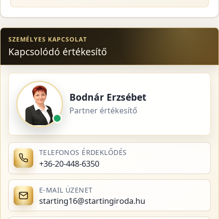
SZEMÉLYES KAPCSOLAT
Kapcsolódó értékesítő
Bodnár Erzsébet
Partner értékesítő
TELEFONOS ÉRDEKLŐDÉS
+36-20-448-6350
E-MAIL ÜZENET
starting16@startingiroda.hu