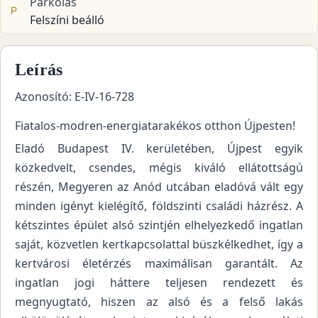
Parkolás
Felszíni beálló
Leírás
Azonosító: E-IV-16-728
Fiatalos-modren-energiatarakékos otthon Újpesten!
Eladó Budapest IV. kerületében, Újpest egyik
közkedvelt, csendes, mégis kiváló ellátottságú
részén, Megyeren az Anód utcában eladóvá vált egy
minden igényt kielégítő, földszinti családi házrész. A
kétszintes épület alsó szintjén elhelyezkedő ingatlan
saját, közvetlen kertkapcsolattal büszkélkedhet, így a
kertvárosi életérzés maximálisan garantált. Az
ingatlan jogi háttere teljesen rendezett és
megnyugtató, hiszen az alsó és a felső lakás