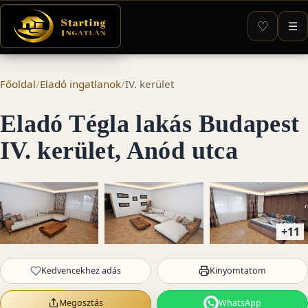
♡
☰
Főoldal
/
Eladó ingatlanok
/
IV. kerület
Eladó Tégla lakás Budapest
IV. kerület, Anód utca
+11
Kedvencekhez adás
Kinyomtatom
Megosztás
WhatsApp