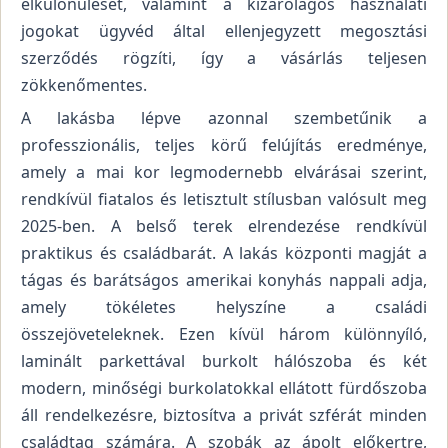
elkülönülését, valamint a kizárólagos használati
jogokat ügyvéd által ellenjegyzett megosztási
szerződés rögzíti, így a vásárlás teljesen
zökkenőmentes.
A lakásba lépve azonnal szembetűnik a
professzionális, teljes körű felújítás eredménye,
amely a mai kor legmodernebb elvárásai szerint,
rendkívül fiatalos és letisztult stílusban valósult meg
2025-ben. A belső terek elrendezése rendkívül
praktikus és családbarát. A lakás központi magját a
tágas és barátságos amerikai konyhás nappali adja,
amely tökéletes helyszíne a családi
összejöveteleknek. Ezen kívül három különnyíló,
laminált parkettával burkolt hálószoba és két
modern, minőségi burkolatokkal ellátott fürdőszoba
áll rendelkezésre, biztosítva a privát szférát minden
családtag számára. A szobák az ápolt előkertre,