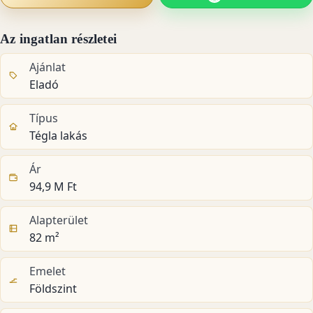
Az ingatlan részletei
Ajánlat
Eladó
Típus
Tégla lakás
Ár
94,9 M Ft
Alapterület
82 m²
Emelet
Földszint