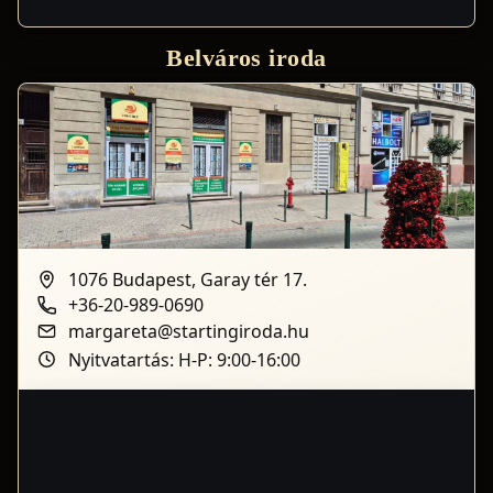
Belváros iroda
1076 Budapest, Garay tér 17.
+36-20-989-0690
margareta@startingiroda.hu
Nyitvatartás: H-P: 9:00-16:00