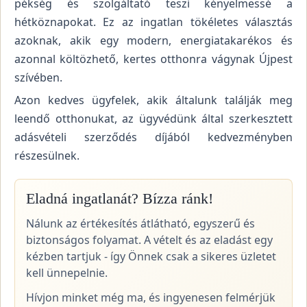
pékség és szolgáltató teszi kényelmessé a
hétköznapokat. Ez az ingatlan tökéletes választás
azoknak, akik egy modern, energiatakarékos és
azonnal költözhető, kertes otthonra vágynak Újpest
szívében.
Azon kedves ügyfelek, akik általunk találják meg
leendő otthonukat, az ügyvédünk által szerkesztett
adásvételi szerződés díjából kedvezményben
részesülnek.
Eladná ingatlanát? Bízza ránk!
Nálunk az értékesítés átlátható, egyszerű és
biztonságos folyamat. A vételt és az eladást egy
kézben tartjuk - így Önnek csak a sikeres üzletet
kell ünnepelnie.
Hívjon minket még ma, és ingyenesen felmérjük