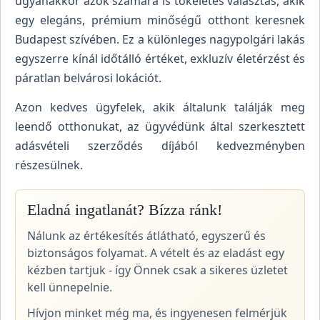
ugyanakkor azok számára is tökéletes választás, akik
egy elegáns, prémium minőségű otthont keresnek
Budapest szívében. Ez a különleges nagypolgári lakás
egyszerre kínál időtálló értéket, exkluzív életérzést és
páratlan belvárosi lokációt.
Azon kedves ügyfelek, akik általunk találják meg
leendő otthonukat, az ügyvédünk által szerkesztett
adásvételi szerződés díjából kedvezményben
részesülnek.
Eladná ingatlanát? Bízza ránk!
Nálunk az értékesítés átlátható, egyszerű és
biztonságos folyamat. A vételt és az eladást egy
kézben tartjuk - így Önnek csak a sikeres üzletet
kell ünnepelnie.
Hívjon minket még ma, és ingyenesen felmérjük