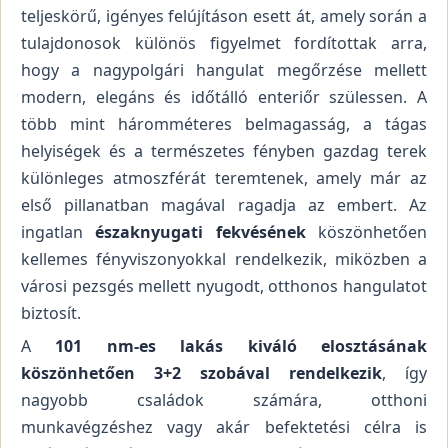
teljeskörű, igényes felújításon esett át, amely során a
tulajdonosok különös figyelmet fordítottak arra,
hogy a nagypolgári hangulat megőrzése mellett
modern, elegáns és időtálló enteriőr szülessen. A
több mint háromméteres belmagasság, a tágas
helyiségek és a természetes fényben gazdag terek
különleges atmoszférát teremtenek, amely már az
első pillanatban magával ragadja az embert. Az
ingatlan
északnyugati fekvésének
köszönhetően
kellemes fényviszonyokkal rendelkezik, miközben a
városi pezsgés mellett nyugodt, otthonos hangulatot
biztosít.
A
101 nm-es lakás kiváló elosztásának
köszönhetően 3+2 szobával rendelkezik
, így
nagyobb családok számára, otthoni
munkavégzéshez vagy akár befektetési célra is