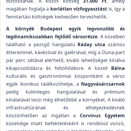
biztosítanak. A közös költség
31.000 Ft
, amely
magában foglalja a
korlátlan vízfogyasztást
is, így a
fenntartási költségek kedvezően tervezhetők.
A környék Budapest egyik legvonzóbb és
legdinamikusabban fejlődő városrésze
. A közelben
található a pezsgő hangulatú
Ráday utca
számos
étteremmel, kávézóval és galériával, míg a Duna-part
pár perc sétával elérhető, kiváló lehetőséget kínálva
kikapcsolódásra és feltöltődésre. A közeli
Bálna
kulturális és gasztronómiai központként a város
egyik ikonikus találkozóhelye, a
Nagyvásárcsarnok
pedig különleges hangulatával és prémium
kínálatával teszi még élhetőbbé a környéket. A kiváló
infrastruktúrának és elhelyezkedésnek
köszönhetően az ingatlan a
Corvinus Egyetem
közelsége miatt befektetésként is rendkívül vonzó,