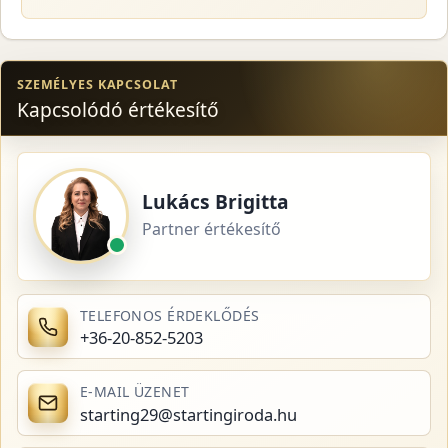
SZEMÉLYES KAPCSOLAT
Kapcsolódó értékesítő
Lukács Brigitta
Partner értékesítő
TELEFONOS ÉRDEKLŐDÉS
+36-20-852-5203
E-MAIL ÜZENET
starting29@startingiroda.hu