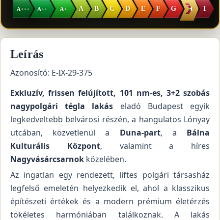
H
A
B
C
D
E
F
G
I
A+++
A++
A+
Leírás
Azonosító: E-IX-29-375
Exkluzív, frissen felújított, 101 nm-es, 3+2 szobás
nagypolgári tégla lakás
eladó Budapest egyik
legkedveltebb belvárosi részén, a hangulatos Lónyay
utcában, közvetlenül a
Duna-part
, a
Bálna
Kulturális Központ
, valamint a híres
Nagyvásárcsarnok
közelében.
Az ingatlan egy rendezett, liftes polgári társasház
legfelső emeletén helyezkedik el, ahol a klasszikus
építészeti értékek és a modern prémium életérzés
tökéletes harmóniában találkoznak. A lakás