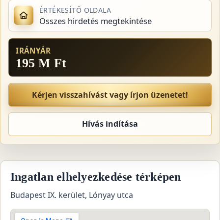
ÉRTÉKESÍTŐ OLDALA
Összes hirdetés megtekintése
IRÁNYÁR
195 M Ft
Kérjen visszahívást vagy írjon üzenetet!
Hívás indítása
Ingatlan elhelyezkedése térképen
Budapest IX. kerület, Lónyay utca