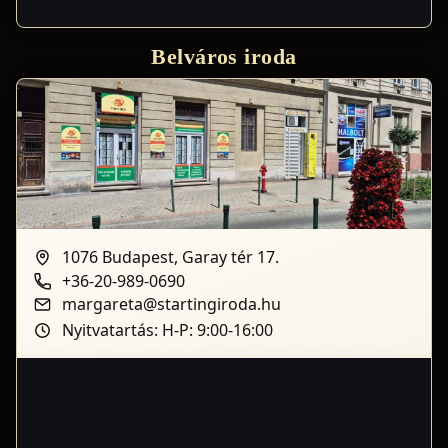
Belváros iroda
1076 Budapest, Garay tér 17.
+36-20-989-0690
margareta@startingiroda.hu
Nyitvatartás: H-P: 9:00-16:00