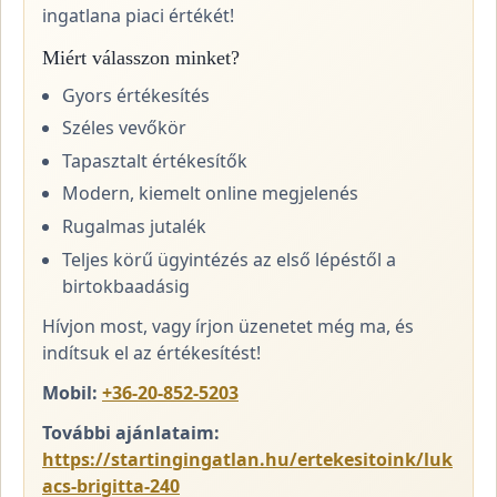
ingatlana piaci értékét!
Miért válasszon minket?
Gyors értékesítés
Széles vevőkör
Tapasztalt értékesítők
Modern, kiemelt online megjelenés
Rugalmas jutalék
Teljes körű ügyintézés az első lépéstől a
birtokbaadásig
Hívjon most, vagy írjon üzenetet még ma, és
indítsuk el az értékesítést!
Mobil:
+36-20-852-5203
További ajánlataim:
https://startingingatlan.hu/ertekesitoink/luk
acs-brigitta-240