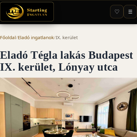
♡
☰
Főoldal
/
Eladó ingatlanok
/
IX. kerület
Eladó Tégla lakás Budapest
IX. kerület, Lónyay utca