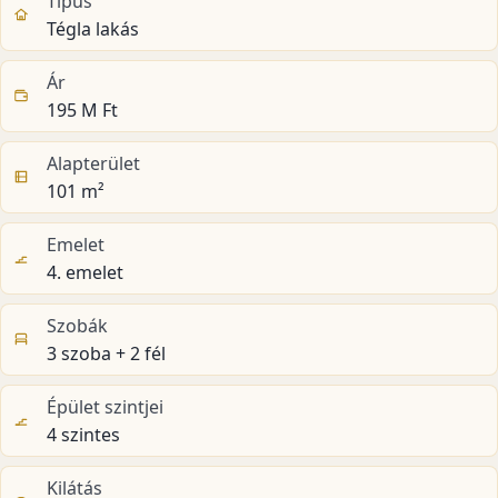
Típus
Tégla lakás
Ár
195 M Ft
Alapterület
101 m²
Emelet
4. emelet
Szobák
3 szoba + 2 fél
Épület szintjei
4 szintes
Kilátás