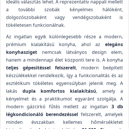
ideális választás lehet. A reprezentatív nappali mellett
a további szobák kényelmes hálóként,
dolgozószobaként vagy vendégszobaként is
tökéletesen funkcionálnak.
Az ingatlan egyik különlegesebb része a modern,
prémium kialakítású konyha, ahol az
elegáns
konyhasziget
nemcsak látványos design elem,
hanem a mindennapi élet központi tere is. A konyha
teljes gépesítéssel felszerelt
, modern beépített
készülékekkel rendelkezik, így a funkcionalitás és az
esztétikum tökéletes egyensúlyban jelenik meg. A
lakás
dupla komfortos kialakítású
, amely a
kényelmet és a praktikumot egyaránt szolgálja. A
modern gázcirkó fűtés mellett az ingatlan
3 db
légkondicionáló berendezéssel
felszerelt, amelyek
minden évszakban kellemes hőmérsékletet