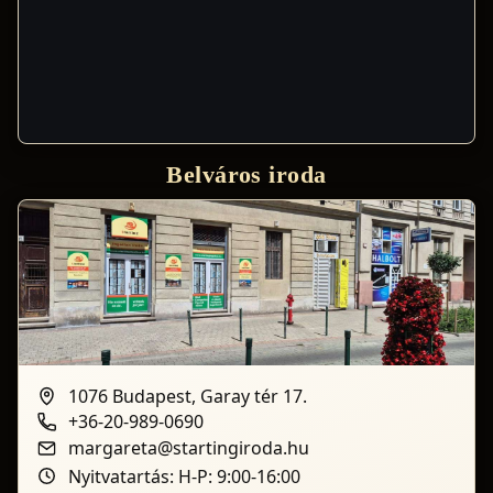
Belváros iroda
1076 Budapest, Garay tér 17.
+36-20-989-0690
margareta@startingiroda.hu
Nyitvatartás: H-P: 9:00-16:00