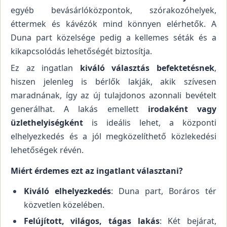
egyéb bevásárlóközpontok, szórakozóhelyek,
éttermek és kávézók mind könnyen elérhetők. A
Duna part közelsége pedig a kellemes séták és a
kikapcsolódás lehetőségét biztosítja.
Ez az ingatlan
kiváló választás befektetésnek
,
hiszen jelenleg is bérlők lakják, akik szívesen
maradnának, így az új tulajdonos azonnali bevételt
generálhat. A lakás emellett
irodaként vagy
üzlethelyiségként
is ideális lehet, a központi
elhelyezkedés és a jól megközelíthető közlekedési
lehetőségek révén.
Miért érdemes ezt az ingatlant választani?
Kiváló elhelyezkedés
: Duna part, Boráros tér
közvetlen közelében.
Felújított, világos, tágas lakás
: Két bejárat,