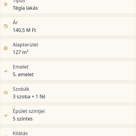
Típus
Tégla lakás
Ár
140,5 M Ft
Alapterület
127 m²
Emelet
5. emelet
Szobák
3 szoba + 1 fél
Épület szintjei
5 szintes
Kilátás