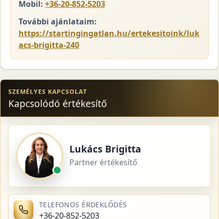
Mobil:
+36-20-852-5203
További ajánlataim:
https://startingingatlan.hu/ertekesitoink/luk
acs-brigitta-240
SZEMÉLYES KAPCSOLAT
Kapcsolódó értékesítő
Lukács Brigitta
Partner értékesítő
TELEFONOS ÉRDEKLŐDÉS
+36-20-852-5203