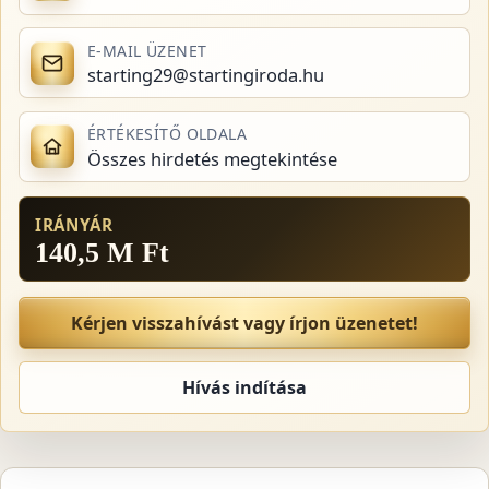
E-MAIL ÜZENET
starting29@startingiroda.hu
ÉRTÉKESÍTŐ OLDALA
Összes hirdetés megtekintése
IRÁNYÁR
140,5 M Ft
Kérjen visszahívást vagy írjon üzenetet!
Hívás indítása