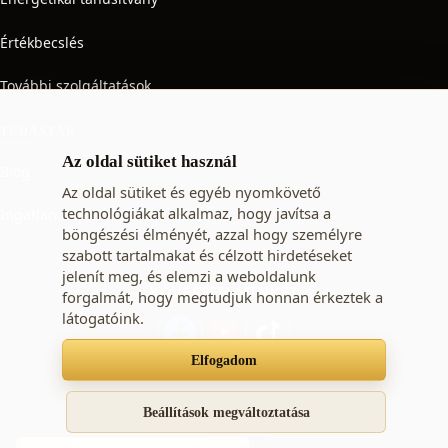
Értékbecslés
További szolgáltatások
TUDÁSTÁR
Az oldal sütiket használ
Blog
Az oldal sütiket és egyéb nyomkövető
technológiákat alkalmaz, hogy javítsa a
Ingatlan adó
böngészési élményét, azzal hogy személyre
szabott tartalmakat és célzott hirdetéseket
jelenít meg, és elemzi a weboldalunk
KÖVESSEN MINKET
forgalmát, hogy megtudjuk honnan érkeztek a
látogatóink.
Elfogadom
Süti beállítások
Adatkezelési tájékoztató
ÁSZF
Beállítások megváltoztatása
© 2009 - 2026 STARTING-Immo Kft. - ingatlan vásárlás,