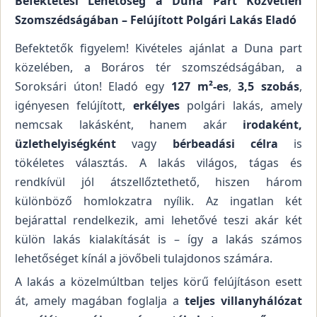
Befektetési Lehetőség a Duna Part Közvetlen
Szomszédságában – Felújított Polgári Lakás Eladó
Befektetők figyelem! Kivételes ajánlat a Duna part
közelében, a Boráros tér szomszédságában, a
Soroksári úton! Eladó egy
127 m²-es
,
3,5 szobás
,
igényesen felújított,
erkélyes
polgári lakás, amely
nemcsak lakásként, hanem akár
irodaként,
üzlethelyiségként
vagy
bérbeadási célra
is
tökéletes választás. A lakás világos, tágas és
rendkívül jól átszellőztethető, hiszen három
különböző homlokzatra nyílik. Az ingatlan két
bejárattal rendelkezik, ami lehetővé teszi akár két
külön lakás kialakítását is – így a lakás számos
lehetőséget kínál a jövőbeli tulajdonos számára.
A lakás a közelmúltban teljes körű felújításon esett
át, amely magában foglalja a
teljes villanyhálózat