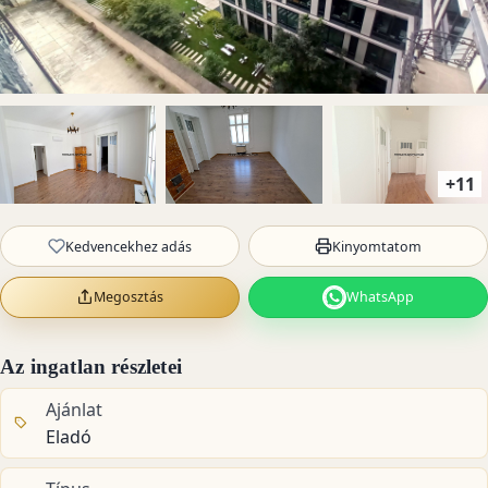
+11
Kedvencekhez adás
Kinyomtatom
Megosztás
WhatsApp
Az ingatlan részletei
Ajánlat
Eladó