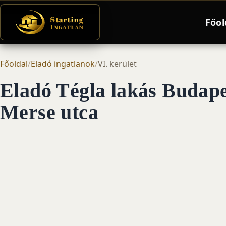
Főol
Főoldal
/
Eladó ingatlanok
/
VI. kerület
Eladó Tégla lakás Budapes
Merse utca