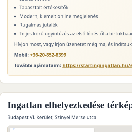
Tapasztalt értékesítők
Modern, kiemelt online megjelenés
Rugalmas jutalék
Teljes körű ügyintézés az első lépéstől a birtokba
Hívjon most, vagy írjon üzenetet még ma, és indítsuk 
Mobil:
+36-20-852-8399
További ajánlataim:
https://startingingatlan.hu/
Ingatlan elhelyezkedése térké
Budapest VI. kerület, Szinyei Merse utca