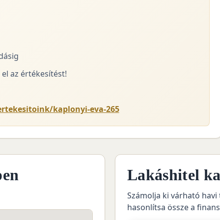
adásig
el az értékesítést!
ertekesitoink/kaplonyi-eva-265
pen
Lakáshitel ka
Számolja ki várható havi 
hasonlítsa össze a finan