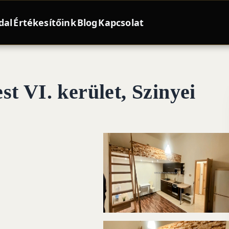
dal
Értékesítőink
Blog
Kapcsolat
t VI. kerület, Szinyei