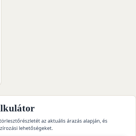
lkulátor
törlesztőrészletét az aktuális árazás alapján, és
szírozási lehetőségeket.