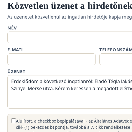
Közvetlen üzenet a hirdetőne
Az üzenetet közvetlenül az ingatlan hirdetője kapja meg
NÉV
E-MAIL
TELEFONSZÁ
ÜZENET
Alulírott, a checkbox bepipálásával - az Általános Adatvéd
cikk (1) bekezdés b) pontja, továbbá a 7. cikk rendelkezése