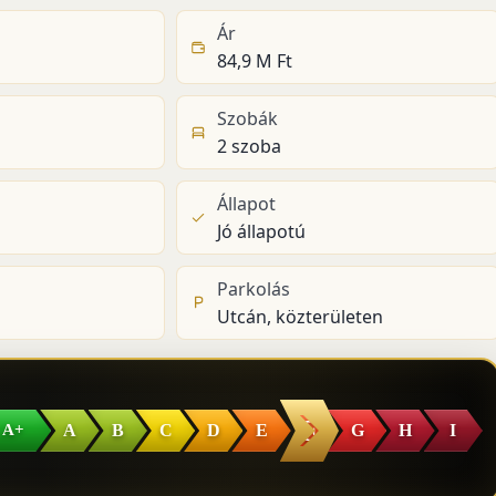
Ár
84,9 M Ft
Szobák
2 szoba
Állapot
Jó állapotú
Parkolás
Utcán, közterületen
F
A
B
C
D
E
G
H
I
A+