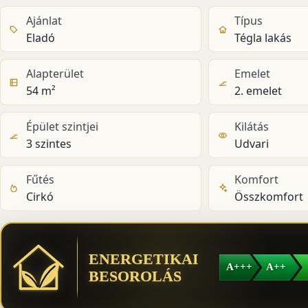
Ajánlat
Típus
Eladó
Tégla lakás
Alapterület
Emelet
54 m²
2. emelet
Épület szintjei
Kilátás
3 szintes
Udvari
Fűtés
Komfort
Cirkó
Összkomfort
ENERGETIKAI
A+++
A++
BESOROLÁS