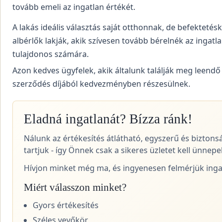
tovább emeli az ingatlan értékét.
A lakás ideális választás saját otthonnak, de befektetés
albérlők lakják, akik szívesen tovább bérelnék az ingatla
tulajdonos számára.
Azon kedves ügyfelek, akik általunk találják meg leendő
szerződés díjából kedvezményben részesülnek.
Eladná ingatlanát? Bízza ránk!
Nálunk az értékesítés átlátható, egyszerű és biztons
tartjuk - így Önnek csak a sikeres üzletet kell ünnepel
Hívjon minket még ma, és ingyenesen felmérjük ingat
Miért válasszon minket?
Gyors értékesítés
Széles vevőkör