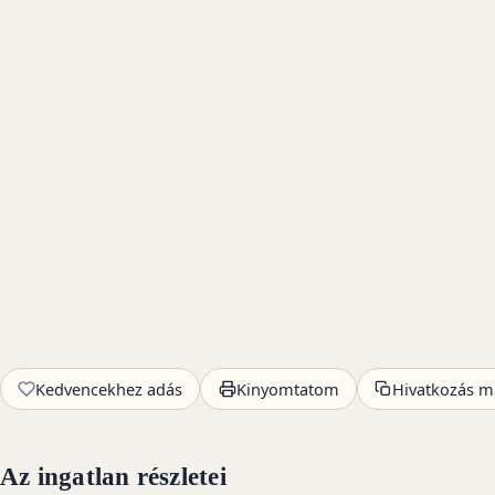
Kedvencekhez adás
Kinyomtatom
Hivatkozás m
Az ingatlan részletei