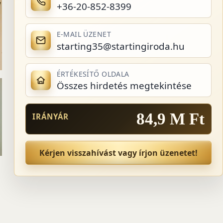
+36-20-852-8399
E-MAIL ÜZENET
starting35@startingiroda.hu
ÉRTÉKESÍTŐ OLDALA
Összes hirdetés megtekintése
84,9 M Ft
IRÁNYÁR
Kérjen visszahívást vagy írjon üzenetet!