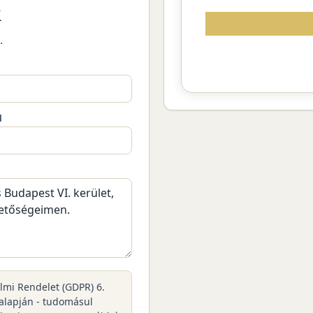
k
.
M
elmi Rendelet (GDPR) 6.
 alapján - tudomásul