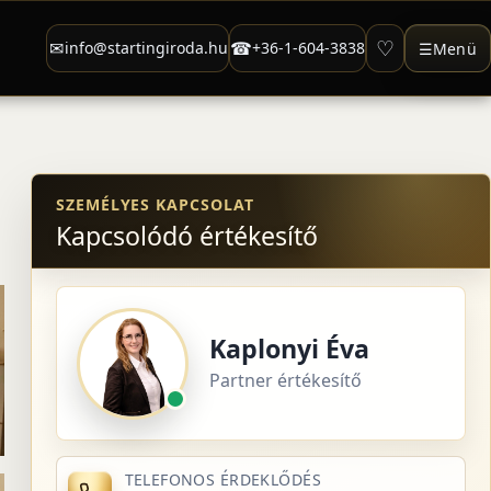
♡
✉
☎
info@startingiroda.hu
+36-1-604-3838
☰
Menü
SZEMÉLYES KAPCSOLAT
Kapcsolódó értékesítő
Kaplonyi Éva
Partner értékesítő
TELEFONOS ÉRDEKLŐDÉS