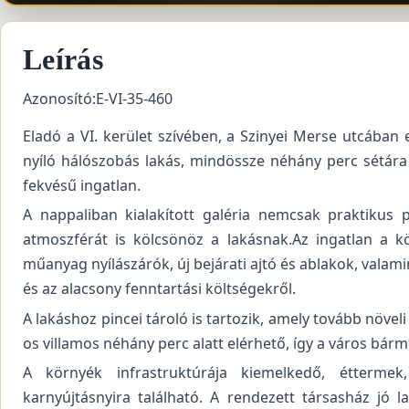
Leírás
Azonosító:E-VI-35-460
Eladó a VI. kerület szívében, a Szinyei Merse utcában e
nyíló hálószobás lakás, mindössze néhány perc sétára
fekvésű ingatlan.
A nappaliban kialakított galéria nemcsak praktikus 
atmoszférát is kölcsönöz a lakásnak.Az ingatlan a kö
műanyag nyílászárók, új bejárati ajtó és ablakok, vala
és az alacsony fenntartási költségekről.
A lakáshoz pincei tároló is tartozik, amely tovább növel
os villamos néhány perc alatt elérhető, így a város bá
A környék infrastruktúrája kiemelkedő, éttermek
karnyújtásnyira található. A rendezett társasház jó l