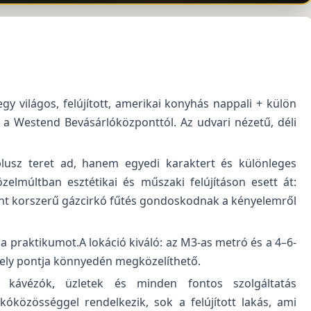
gy világos, felújított, amerikai konyhás nappali + külön
 a Westend Bevásárlóközponttól. Az udvari nézetű, déli
plusz teret ad, hanem egyedi karaktert és különleges
zelmúltban esztétikai és műszaki felújításon esett át:
mint korszerű gázcirkó fűtés gondoskodnak a kényelemről
i a praktikumot.A lokáció kiváló: az M3-as metró és a 4–6-
rmely pontja könnyedén megközelíthető.
, kávézók, üzletek és minden fontos szolgáltatás
akóközösséggel rendelkezik, sok a felújított lakás, ami