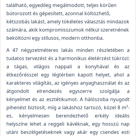
található, egyedileg megálmodott, teljes körűen
bútorozott és gépesített, azonnal költözhető,
kétszobás lakást, amely tökéletes választás mindazok
számára, akik kompromisszumok nélkül szeretnének
beköltözni egy stílusos, modern otthonba.
A 47 négyzetméteres lakás minden részletében a
tudatos tervezést és a harmonikus életérzést tükrözi:
a tágas, világos nappali a konyhával és az
étkezőrésszel egy légtérben kapott helyet, ahol a
karakteres világítás, az igényes anyaghasználat és az
átgondolt elrendezés egyszerre szolgálja a
kényelmet és az esztétikumot. A hálószoba nyugodt
pihenést biztosít, míg a lakáshoz tartozó, közel 8 m²-
es, kényelmesen berendezhető erkély ideális
helyszíne lehet a reggeli kávéknak, egy hosszú nap
utáni beszélgetéseknek vagy akár egy csendes esti