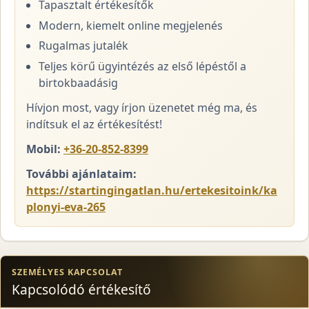
Tapasztalt értékesítők
Modern, kiemelt online megjelenés
Rugalmas jutalék
Teljes körű ügyintézés az első lépéstől a
birtokbaadásig
Hívjon most, vagy írjon üzenetet még ma, és
indítsuk el az értékesítést!
Mobil:
+36-20-852-8399
További ajánlataim:
https://startingingatlan.hu/ertekesitoink/ka
plonyi-eva-265
SZEMÉLYES KAPCSOLAT
Kapcsolódó értékesítő