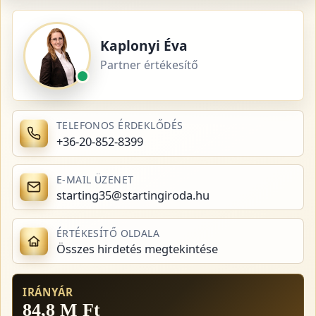
Kaplonyi Éva
Partner értékesítő
TELEFONOS ÉRDEKLŐDÉS
+36-20-852-8399
E-MAIL ÜZENET
starting35@startingiroda.hu
ÉRTÉKESÍTŐ OLDALA
Összes hirdetés megtekintése
IRÁNYÁR
84,8 M Ft