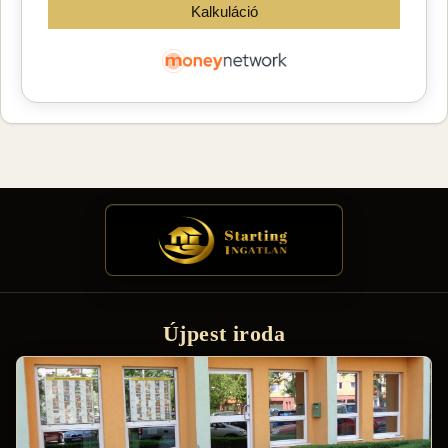
Újpest iroda