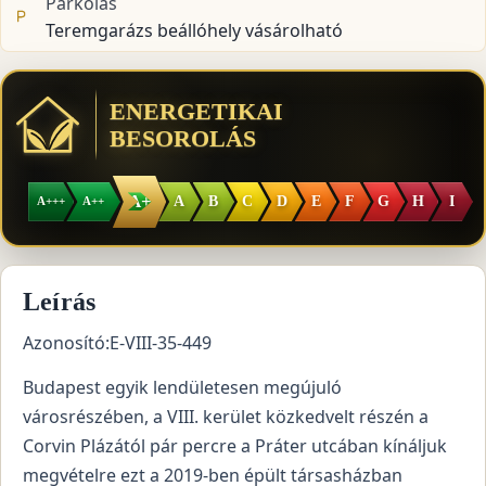
Parkolás
Teremgarázs beállóhely vásárolható
ENERGETIKAI
BESOROLÁS
A+
A
B
C
D
E
F
G
H
I
A+++
A++
Leírás
Azonosító:E-VIII-35-449
Budapest egyik lendületesen megújuló
városrészében, a VIII. kerület közkedvelt részén a
Corvin Plázától pár percre a Práter utcában kínáljuk
megvételre ezt a 2019-ben épült társasházban