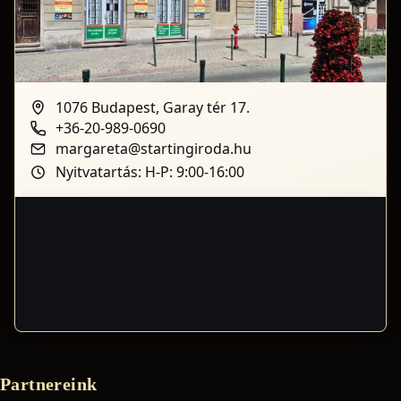
1076 Budapest, Garay tér 17.
+36-20-989-0690
margareta@startingiroda.hu
Nyitvatartás: H-P: 9:00-16:00
Partnereink