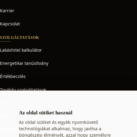
Karrier
Kapcsolat
SZOLGÁLTATÁSOK
Lakáshitel kalkulátor
Energetikai tanúsítvány
Értékbecslés
További szolgáltatások
TUDÁSTÁR
Az oldal sütiket használ
Blog
Az oldal sütiket és egyéb nyomkövető
technológiákat alkalmaz, hogy javítsa a
Ingatlan adó
böngészési élményét, azzal hogy személyre