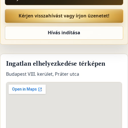
Kérjen visszahívást vagy írjon üzenetet!
Hívás indítása
Ingatlan elhelyezkedése térképen
Budapest VIII. kerület, Práter utca