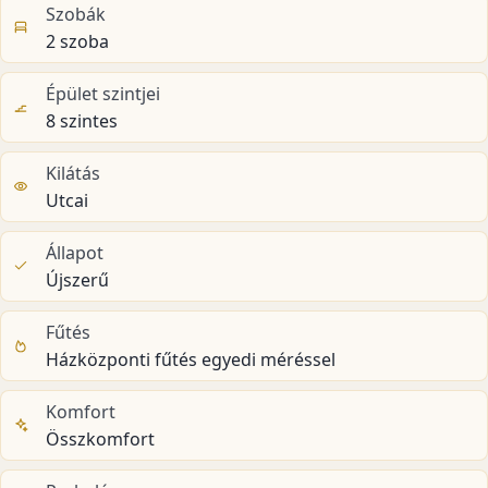
Szobák
2 szoba
Épület szintjei
8 szintes
Kilátás
Utcai
Állapot
Újszerű
Fűtés
Házközponti fűtés egyedi méréssel
Komfort
Összkomfort