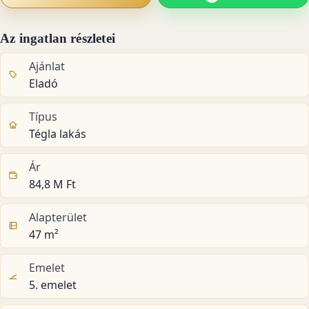
Az ingatlan részletei
Ajánlat
Eladó
Típus
Tégla lakás
Ár
84,8 M Ft
Alapterület
47 m²
Emelet
5. emelet