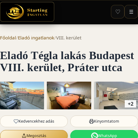
♡
☰
Főoldal
/
Eladó ingatlanok
/
VIII. kerület
Eladó Tégla lakás Budapest
VIII. kerület, Práter utca
+2
Kedvencekhez adás
Kinyomtatom
Megosztás
WhatsApp