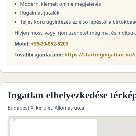
Modern, kiemelt online megjelenés
Rugalmas jutalék
Teljes körű ügyintézés az első lépéstől a birtokba
Hívjon most, vagy írjon üzenetet még ma, és indítsuk 
Mobil:
+36-20-852-5203
További ajánlataim:
https://startingingatlan.hu/e
Ingatlan elhelyezkedése térké
Budapest X. kerület, Állomás utca