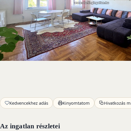
Kedvencekhez adás
Kinyomtatom
Hivatkozás m
Az ingatlan részletei