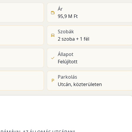
Ár
95,9 M Ft
Szobák
2 szoba + 1 fél
Állapot
Felújított
Parkolás
Utcán, közterületen