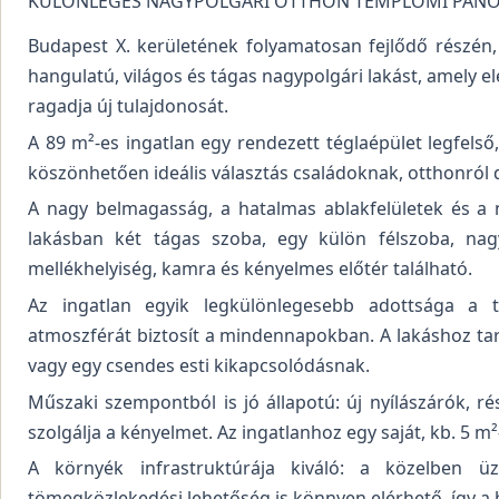
KÜLÖNLEGES NAGYPOLGÁRI OTTHON TEMPLOMI PANO
Budapest X. kerületének folyamatosan fejlődő részén,
hangulatú, világos és tágas nagypolgári lakást, amely 
ragadja új tulajdonosát.
A 89 m²-es ingatlan egy rendezett téglaépület legfelső,
köszönhetően ideális választás családoknak, otthonról 
A nagy belmagasság, a hatalmas ablakfelületek és a n
lakásban két tágas szoba, egy külön félszoba, na
mellékhelyiség, kamra és kényelmes előtér található.
Az ingatlan egyik legkülönlegesebb adottsága a 
atmoszférát biztosít a mindennapokban. A lakáshoz tart
vagy egy csendes esti kikapcsolódásnak.
Műszaki szempontból is jó állapotú: új nyílászárók, r
szolgálja a kényelmet. Az ingatlanhoz egy saját, kb. 5 m²-
A környék infrastruktúrája kiváló: a közelben üzl
tömegközlekedési lehetőség is könnyen elérhető, így a