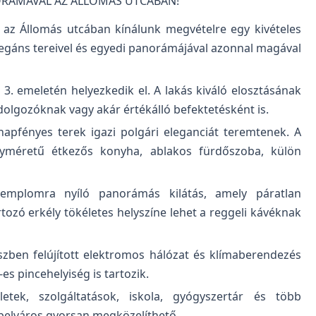
RÁMÁVAL AZ ÁLLOMÁS UTCÁBAN!
 az Állomás utcában kínálunk megvételre egy kivételes
elegáns tereivel és egyedi panorámájával azonnal magával
 3. emeletén helyezkedik el. A lakás kiváló elosztásának
dolgozóknak vagy akár értékálló befektetésként is.
apfényes terek igazi polgári eleganciát teremtenek. A
gyméretű étkezős konyha, ablakos fürdőszoba, külön
templomra nyíló panorámás kilátás, amely páratlan
ozó erkély tökéletes helyszíne lehet a reggeli kávéknak
észben felújított elektromos hálózat és klímaberendezés
es pincehelyiség is tartozik.
etek, szolgáltatások, iskola, gyógyszertár és több
 belváros gyorsan megközelíthető.