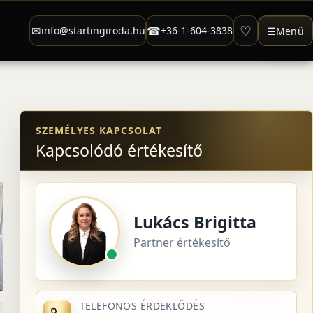
♡
✉
☎
info@startingiroda.hu
+36-1-604-3838
☰
Menü
SZEMÉLYES KAPCSOLAT
Kapcsolódó értékesítő
Lukács Brigitta
Partner értékesítő
TELEFONOS ÉRDEKLŐDÉS