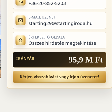
+36-20-852-5203
E-MAIL ÜZENET
starting29@startingiroda.hu
ÉRTÉKESÍTŐ OLDALA
Összes hirdetés megtekintése
95,9 M Ft
IRÁNYÁR
Kérjen visszahívást vagy írjon üzenetet!