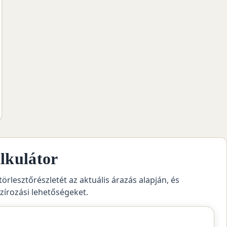
lkulátor
törlesztőrészletét az aktuális árazás alapján, és
szírozási lehetőségeket.