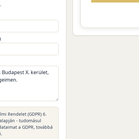
.
M
elmi Rendelet (GDPR) 6.
 alapján - tudomásul
dataimat a GDPR, továbbá
i.