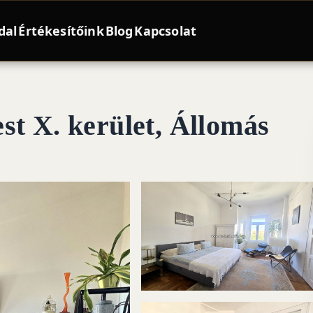
dal
Értékesítőink
Blog
Kapcsolat
st X. kerület, Állomás