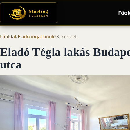
Főol
Főoldal
/
Eladó ingatlanok
/
X. kerület
Eladó Tégla lakás Budape
utca