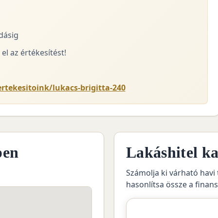
adásig
el az értékesítést!
rtekesitoink/lukacs-brigitta-240
pen
Lakáshitel ka
Számolja ki várható havi 
hasonlítsa össze a finan