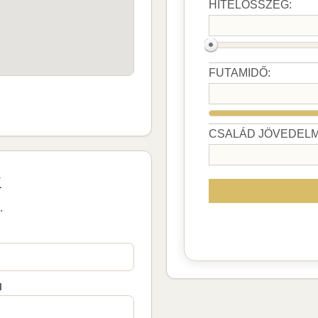
k
.
M