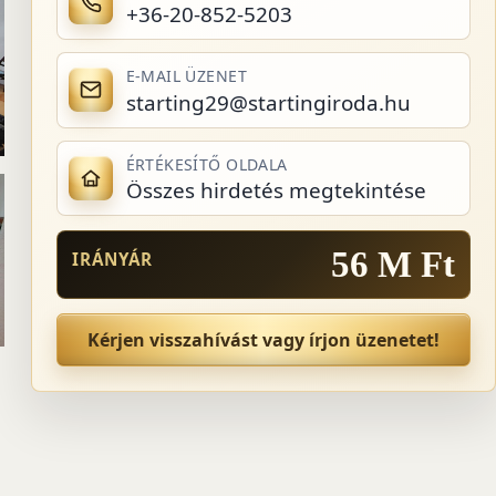
+36-20-852-5203
E-MAIL ÜZENET
starting29@startingiroda.hu
ÉRTÉKESÍTŐ OLDALA
Összes hirdetés megtekintése
56 M Ft
IRÁNYÁR
Kérjen visszahívást vagy írjon üzenetet!