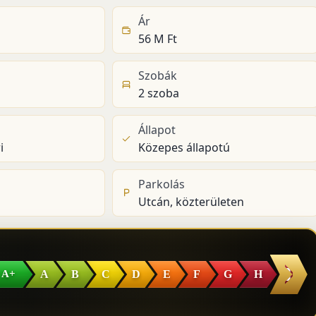
Ár
56 M Ft
Szobák
2 szoba
Állapot
i
Közepes állapotú
Parkolás
Utcán, közterületen
I
A
B
C
D
E
F
G
H
A+