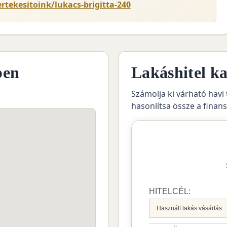
rtekesitoink/lukacs-brigitta-240
pen
Lakáshitel ka
Számolja ki várható havi 
hasonlítsa össze a finan