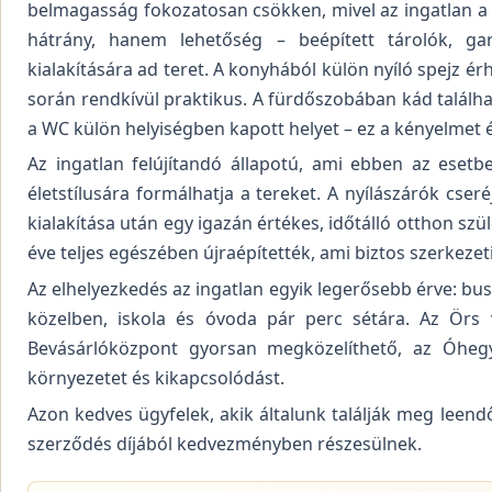
belmagasság fokozatosan csökken, mivel az ingatlan a 
hátrány, hanem lehetőség – beépített tárolók, ga
kialakítására ad teret. A konyhából külön nyíló spejz ér
során rendkívül praktikus. A fürdőszobában kád találhat
a WC külön helyiségben kapott helyet – ez a kényelmet é
Az ingatlan felújítandó állapotú, ami ebben az eset
életstílusára formálhatja a tereket. A nyílászárók cse
kialakítása után egy igazán értékes, időtálló otthon szül
éve teljes egészében újraépítették, ami biztos szerkezeti
Az elhelyezkedés az ingatlan egyik legerősebb érve: bus
közelben, iskola és óvoda pár perc sétára. Az Örs 
Bevásárlóközpont gyorsan megközelíthető, az Óhegy
környezetet és kikapcsolódást.
Azon kedves ügyfelek, akik általunk találják meg leend
szerződés díjából kedvezményben részesülnek.