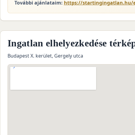
További ajánlataim:
https://startingingatlan.hu/e
Ingatlan elhelyezkedése térké
Budapest X. kerület, Gergely utca