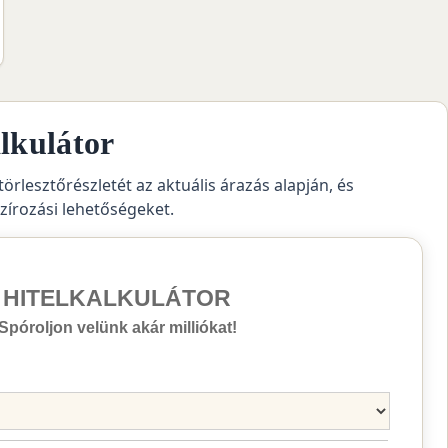
lkulátor
törlesztőrészletét az aktuális árazás alapján, és
szírozási lehetőségeket.