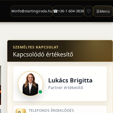
♡
✉
☎
info@startingiroda.hu
+36-1-604-3838
☰
Menü
SZEMÉLYES KAPCSOLAT
Kapcsolódó értékesítő
Lukács Brigitta
Partner értékesítő
TELEFONOS ÉRDEKLŐDÉS