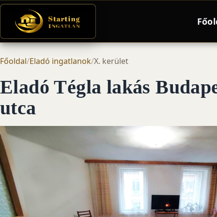
Főol
Főoldal
/
Eladó ingatlanok
/
X. kerület
Eladó Tégla lakás Budape
utca