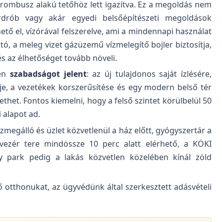
rombusz alakú tetőhöz lett igazítva. Ez a megoldás nem
rdrób vagy akár egyedi belsőépítészeti megoldások
hető el, vízórával felszerelve, ami a mindennapi használat
ó, a meleg vizet gázüzemű vízmelegítő bojler biztosítja,
s az élhetőséget tovább növeli.
ben
szabadságot jelent
: az új tulajdonos saját ízlésére,
réje, a vezetékek korszerűsítése és egy modern belső tér
ethet. Fontos kiemelni, hogy a felső szintet körülbelül 50
 alapot ad.
zmegálló és üzlet közvetlenül a ház előtt, gyógyszertár a
vezér tere mindössze 10 perc alatt elérhető, a KÖKI
 park pedig a lakás közvetlen közelében kínál zöld
ő otthonukat, az ügyvédünk által szerkesztett adásvételi