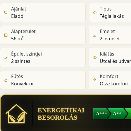
Ajánlat
Típus
Eladó
Tégla lakás
Alapterület
Emelet
56 m²
2. emelet
Épület szintjei
Kilátás
2 szintes
Utcai és udvar
Fűtés
Komfort
Konvektor
Összkomfort
ENERGETIKAI
A+++
A++
BESOROLÁS