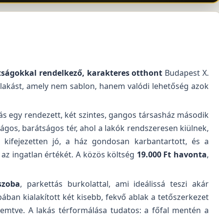
tságokkal rendelkező, karakteres otthont
Budapest X.
 lakást, amely nem sablon, hanem valódi lehetőség azok
ás egy rendezett, két szintes, gangos társasház második
ágos, barátságos tér, ahol a lakók rendszeresen kiülnek,
g kifejezetten jó, a ház gondosan karbantartott, és a
 az ingatlan értékét. A közös költség
19.000 Ft havonta
,
szoba
, parkettás burkolattal, ami ideálissá teszi akár
ban kialakított két kisebb, fekvő ablak a tetőszerkezet
remtve. A lakás térformálása tudatos: a főfal mentén a