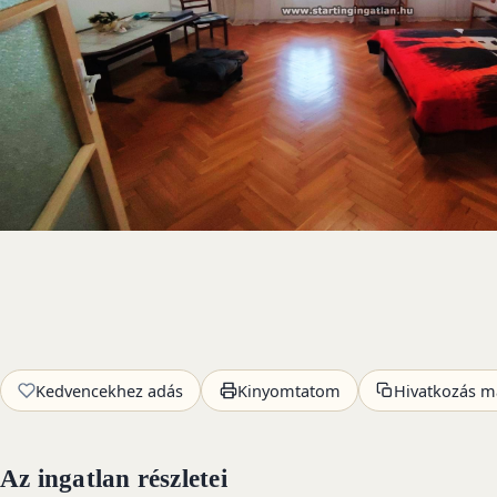
Kedvencekhez adás
Kinyomtatom
Hivatkozás m
Az ingatlan részletei