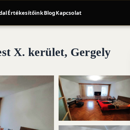
dal
Értékesítőink
Blog
Kapcsolat
st X. kerület, Gergely