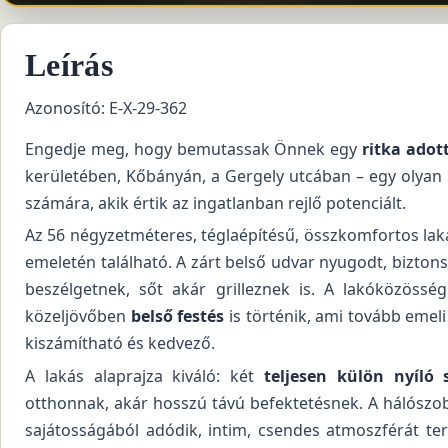
Leírás
Azonosító: E-X-29-362
Engedje meg, hogy bemutassak Önnek egy
ritka adot
kerületében, Kőbányán, a Gergely utcában – egy olyan
számára, akik értik az ingatlanban rejlő potenciált.
Az 56 négyzetméteres, téglaépítésű, összkomfortos lak
emeletén található. A zárt belső udvar nyugodt, biztons
beszélgetnek, sőt akár grilleznek is. A lakóközössé
közeljövőben
belső festés
is történik, ami tovább emeli
kiszámítható és kedvező.
A lakás alaprajza kiváló: két
teljesen külön nyíló 
otthonnak, akár hosszú távú befektetésnek. A hálószobá
sajátosságából adódik, intim, csendes atmoszférát te