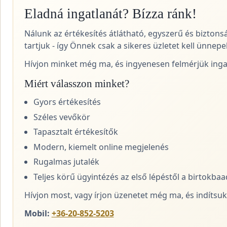
Eladná ingatlanát? Bízza ránk!
Nálunk az értékesítés átlátható, egyszerű és biztons
tartjuk - így Önnek csak a sikeres üzletet kell ünnepel
Hívjon minket még ma, és ingyenesen felmérjük ingat
Miért válasszon minket?
Gyors értékesítés
Széles vevőkör
Tapasztalt értékesítők
Modern, kiemelt online megjelenés
Rugalmas jutalék
Teljes körű ügyintézés az első lépéstől a birtokba
Hívjon most, vagy írjon üzenetet még ma, és indítsuk 
Mobil:
+36-20-852-5203