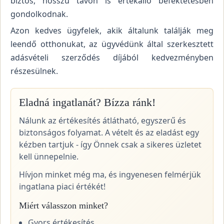
biztos, hosszú távon is értékálló befektetésben
gondolkodnak.
Azon kedves ügyfelek, akik általunk találják meg
leendő otthonukat, az ügyvédünk által szerkesztett
adásvételi szerződés díjából kedvezményben
részesülnek.
Eladná ingatlanát? Bízza ránk!
Nálunk az értékesítés átlátható, egyszerű és
biztonságos folyamat. A vételt és az eladást egy
kézben tartjuk - így Önnek csak a sikeres üzletet
kell ünnepelnie.
Hívjon minket még ma, és ingyenesen felmérjük
ingatlana piaci értékét!
Miért válasszon minket?
Gyors értékesítés