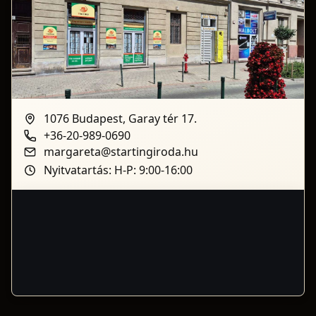
1076 Budapest, Garay tér 17.
+36-20-989-0690
margareta@startingiroda.hu
Nyitvatartás: H-P: 9:00-16:00