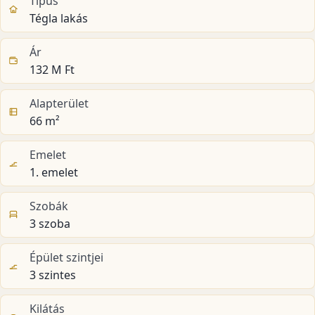
Típus
Tégla lakás
Ár
132 M Ft
Alapterület
66 m²
Emelet
1. emelet
Szobák
3 szoba
Épület szintjei
3 szintes
Kilátás