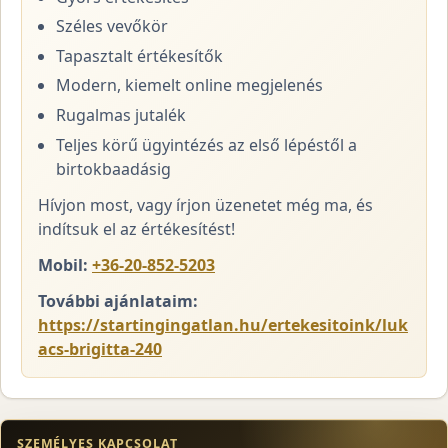
Széles vevőkör
Tapasztalt értékesítők
Modern, kiemelt online megjelenés
Rugalmas jutalék
Teljes körű ügyintézés az első lépéstől a
birtokbaadásig
Hívjon most, vagy írjon üzenetet még ma, és
indítsuk el az értékesítést!
Mobil:
+36-20-852-5203
További ajánlataim:
https://startingingatlan.hu/ertekesitoink/luk
acs-brigitta-240
SZEMÉLYES KAPCSOLAT