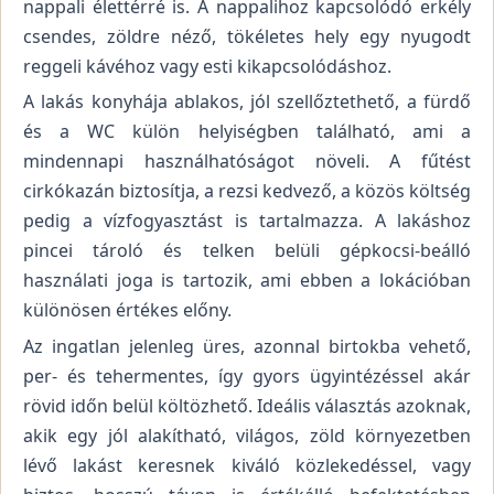
nappali élettérré is. A nappalihoz kapcsolódó erkély
csendes, zöldre néző, tökéletes hely egy nyugodt
reggeli kávéhoz vagy esti kikapcsolódáshoz.
A lakás konyhája ablakos, jól szellőztethető, a fürdő
és a WC külön helyiségben található, ami a
mindennapi használhatóságot növeli. A fűtést
cirkókazán biztosítja, a rezsi kedvező, a közös költség
pedig a vízfogyasztást is tartalmazza. A lakáshoz
pincei tároló és telken belüli gépkocsi-beálló
használati joga is tartozik, ami ebben a lokációban
különösen értékes előny.
Az ingatlan jelenleg üres, azonnal birtokba vehető,
per- és tehermentes, így gyors ügyintézéssel akár
rövid időn belül költözhető. Ideális választás azoknak,
akik egy jól alakítható, világos, zöld környezetben
lévő lakást keresnek kiváló közlekedéssel, vagy