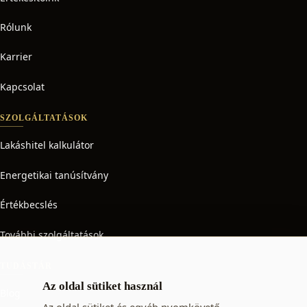
Rólunk
Karrier
Kapcsolat
SZOLGÁLTATÁSOK
Lakáshitel kalkulátor
Energetikai tanúsítvány
Értékbecslés
További szolgáltatások
TUDÁSTÁR
Az oldal sütiket használ
Blog