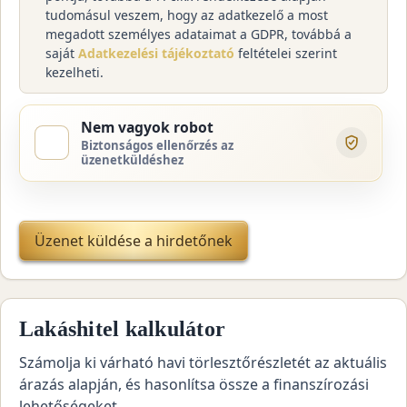
tudomásul veszem, hogy az adatkezelő a most
megadott személyes adataimat a GDPR, továbbá a
saját
Adatkezelési tájékoztató
feltételei szerint
kezelheti.
Nem vagyok robot
Biztonságos ellenőrzés az
üzenetküldéshez
Üzenet küldése a hirdetőnek
Lakáshitel kalkulátor
Számolja ki várható havi törlesztőrészletét az aktuális
árazás alapján, és hasonlítsa össze a finanszírozási
lehetőségeket.