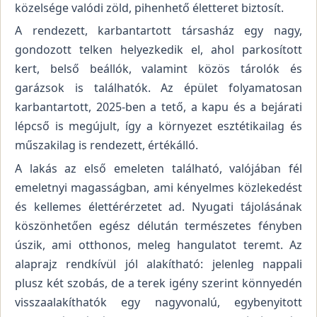
közelsége valódi zöld, pihenhető életteret biztosít.
A rendezett, karbantartott társasház egy nagy,
gondozott telken helyezkedik el, ahol parkosított
kert, belső beállók, valamint közös tárolók és
garázsok is találhatók. Az épület folyamatosan
karbantartott, 2025-ben a tető, a kapu és a bejárati
lépcső is megújult, így a környezet esztétikailag és
műszakilag is rendezett, értékálló.
A lakás az első emeleten található, valójában fél
emeletnyi magasságban, ami kényelmes közlekedést
és kellemes élettérérzetet ad. Nyugati tájolásának
köszönhetően egész délután természetes fényben
úszik, ami otthonos, meleg hangulatot teremt. Az
alaprajz rendkívül jól alakítható: jelenleg nappali
plusz két szobás, de a terek igény szerint könnyedén
visszaalakíthatók egy nagyvonalú, egybenyitott