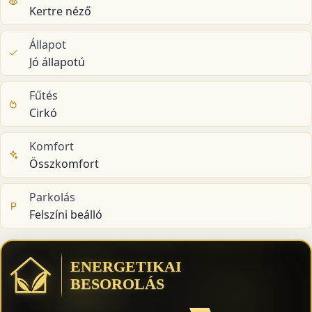
Kertre néző
Állapot
Jó állapotú
Fűtés
Cirkó
Komfort
Összkomfort
Parkolás
Felszíni beálló
ENERGETIKAI
BESOROLÁS