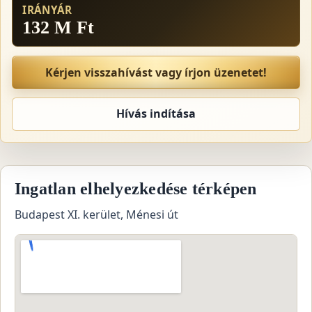
IRÁNYÁR
132 M Ft
Kérjen visszahívást vagy írjon üzenetet!
Hívás indítása
Ingatlan elhelyezkedése térképen
Budapest XI. kerület, Ménesi út