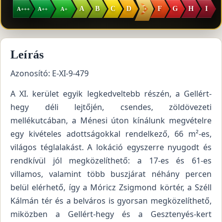
E
A
B
C
D
F
G
H
I
A+++
A++
A+
Leírás
Azonosító: E-XI-9-479
A XI. kerület egyik legkedveltebb részén, a Gellért-
hegy déli lejtőjén, csendes, zöldövezeti
mellékutcában, a Ménesi úton kínálunk megvételre
egy kivételes adottságokkal rendelkező, 66 m²-es,
világos téglalakást. A lokáció egyszerre nyugodt és
rendkívül jól megközelíthető: a 17-es és 61-es
villamos, valamint több buszjárat néhány percen
belül elérhető, így a Móricz Zsigmond körtér, a Széll
Kálmán tér és a belváros is gyorsan megközelíthető,
miközben a Gellért-hegy és a Gesztenyés-kert