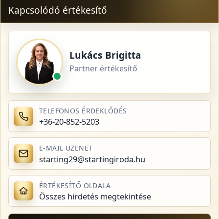
Kapcsolódó értékesítő
Lukács Brigitta
Partner értékesítő
TELEFONOS ÉRDEKLŐDÉS
+36-20-852-5203
E-MAIL ÜZENET
starting29@startingiroda.hu
ÉRTÉKESÍTŐ OLDALA
Összes hirdetés megtekintése