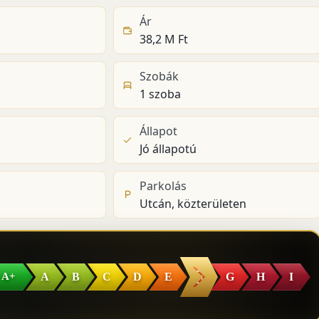
Ár
38,2 M Ft
Szobák
1 szoba
Állapot
Jó állapotú
Parkolás
Utcán, közterületen
F
A
B
C
D
E
G
H
I
A+