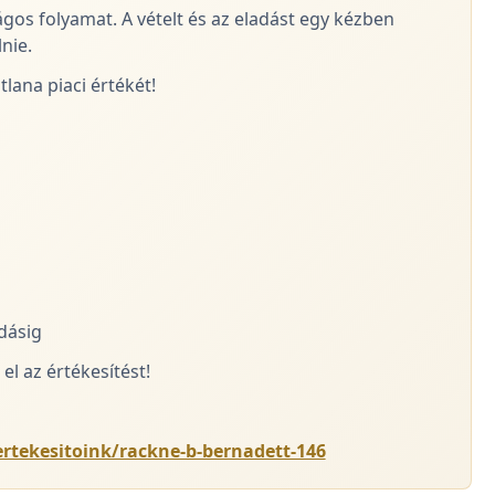
ágos folyamat. A vételt és az eladást egy kézben
nie.
lana piaci értékét!
adásig
el az értékesítést!
ertekesitoink/rackne-b-bernadett-146