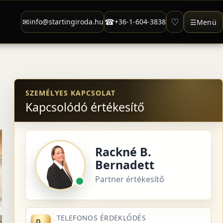
♡
✉
☎
info@startingiroda.hu
+36-1-604-3838
☰
Menü
SZEMÉLYES KAPCSOLAT
Kapcsolódó értékesítő
Rackné B.
Bernadett
Partner értékesítő
TELEFONOS ÉRDEKLŐDÉS