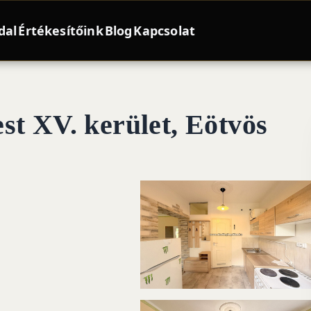
dal
Értékesítőink
Blog
Kapcsolat
st XV. kerület, Eötvös