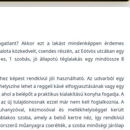
ingatlant? Akkor ezt a lakást mindenképpen érdemes
alota közkedvelt, csendes részén, az Eötvös utcában egy
-es, 1 szobás, jó állapotú téglalakás egy mindössze 8
hez képest rendkívül jól használható. Az udvarból egy
helyszíne lehet a reggeli kávé elfogyasztásának vagy egy
 ahol a belépőt a praktikus kialakítású konyha fogadja. A
 az új tulajdonosnak ezzel már nem kell foglalkoznia. A
hanyzóval, kézmosóval és mellékhelyiséggel került
 ablakos szoba, amely a belső kertre néz, így rendkívül
 korszerű műanyagra cserélték, a szoba minőségi járólap