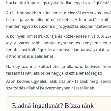
burkolatot kapott, így gyakorlatilag egy tisztasági fest
A téli hónapokban a kellemes melegről esztétikus lát
biztosítja az ideális hőmérsékletet. A fenntartási kö
minden egyéb közüzemi díj fogyasztás alapján fizetend
A környék infrastruktúrája és közlekedése kiváló. A 25
így a város több pontja gyorsan és kényelmesen e
fenntartási költségek és a könnyű kiadhatóság miatt a l
otthonnak is ideális lehet.
Ha egy azonnal költözhető, jó állapotú, kedvező fenn
társasházban, akkor ne hagyja ki ezt a lehetőséget!
Azon kedves ügyfelek, akik általunk találják meg leend
szerződés díjából kedvezményben részesülnek.
Eladná ingatlanát? Bízza ránk!