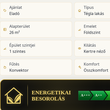
Ajánlat
Típus
Eladó
Tégla lakás
Alapterület
Emelet
26 m²
Földszint
Épület szintjei
Kilátás
1 szintes
Kertre néző
Fűtés
Komfort
Konvektor
Összkomfort
ENERGETIKAI
A+++
A++
BESOROLÁS