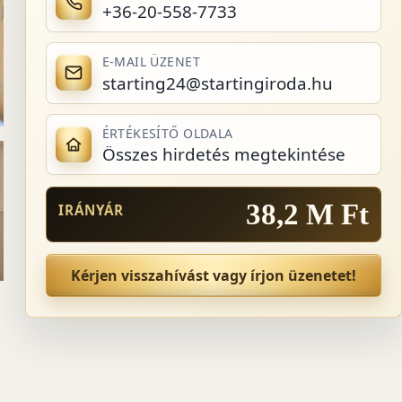
+36-20-558-7733
E-MAIL ÜZENET
starting24@startingiroda.hu
ÉRTÉKESÍTŐ OLDALA
Összes hirdetés megtekintése
38,2 M Ft
IRÁNYÁR
Kérjen visszahívást vagy írjon üzenetet!