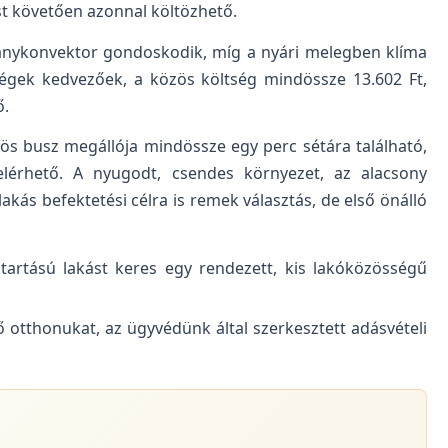
ést követően azonnal költözhető.
ványkonvektor gondoskodik, míg a nyári melegben klíma
ltségek kedvezőek, a közös költség mindössze 13.602 Ft,
ő.
-ös busz megállója mindössze egy perc sétára található,
lérhető. A nyugodt, csendes környezet, az alacsony
akás befektetési célra is remek választás, de első önálló
tartású lakást keres egy rendezett, kis lakóközösségű
ő otthonukat, az ügyvédünk által szerkesztett adásvételi