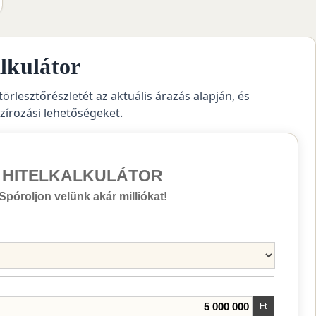
lkulátor
törlesztőrészletét az aktuális árazás alapján, és
szírozási lehetőségeket.