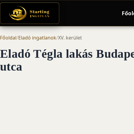
Főol
Főoldal
/
Eladó ingatlanok
/
XV. kerület
Eladó Tégla lakás Budape
utca