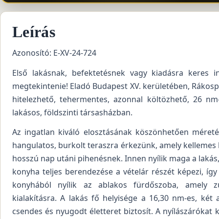
Leírás
Azonosító: E-XV-24-724
Első lakásnak, befektetésnek vagy kiadásra keres 
megtekintenie! Eladó Budapest XV. kerületében, Rákosp
hitelezhető, tehermentes, azonnal költözhető, 26 nm
lakásos, földszinti társasházban.
Az ingatlan kiváló elosztásának köszönhetően méreté
hangulatos, burkolt teraszra érkezünk, amely kellemes 
hosszú nap utáni pihenésnek. Innen nyílik maga a lakás,
konyha teljes berendezése a vételár részét képezi, így
konyhából nyílik az ablakos fürdőszoba, amely zu
kialakításra. A lakás fő helyisége a 16,30 nm-es, két
csendes és nyugodt életteret biztosít. A nyílászárókat