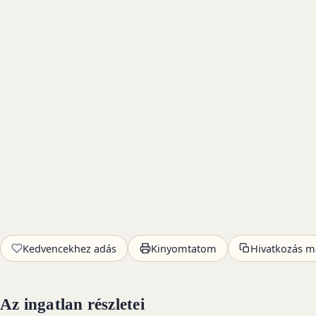
Kedvencekhez adás
Kinyomtatom
Hivatkozás m
Az ingatlan részletei