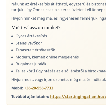
Nálunk az értékesítés átlátható, egyszerű és biztons
tartjuk - így Önnek csak a sikeres üzletet kell ünnepel
Hívjon minket még ma, és ingyenesen felmérjük ingat
Miért válasszon minket?
Gyors értékesítés
Széles vevőkör
Tapasztalt értékesítők
Modern, kiemelt online megjelenés
Rugalmas jutalék
Teljes körű ügyintézés az első lépéstől a birtokba
Hívjon most, vagy írjon üzenetet még ma, és indítsuk 
Mobil:
+36-20-558-7733
További ajánlataim:
https://startingingatlan.hu/