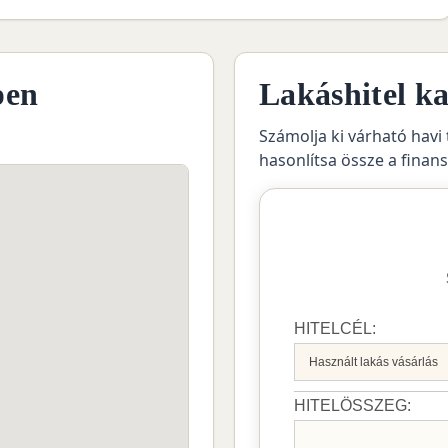
pen
Lakáshitel ka
Számolja ki várható havi 
hasonlítsa össze a finan