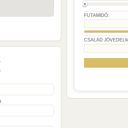
k
.
M