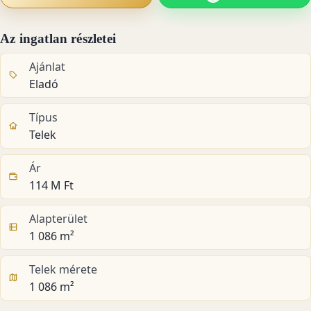
Az ingatlan részletei
Ajánlat
Eladó
Típus
Telek
Ár
114 M Ft
Alapterület
1 086 m²
Telek mérete
1 086 m²