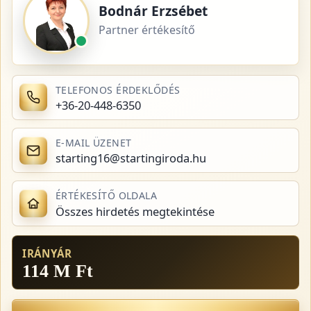
Bodnár Erzsébet
Partner értékesítő
TELEFONOS ÉRDEKLŐDÉS
+36-20-448-6350
E-MAIL ÜZENET
starting16@startingiroda.hu
ÉRTÉKESÍTŐ OLDALA
Összes hirdetés megtekintése
IRÁNYÁR
114 M Ft