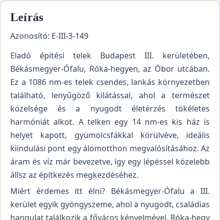
Leírás
Azonosító: E-III-3-149
Eladó építési telek Budapest III. kerületében,
Békásmegyer-Ófalu, Róka-hegyen, az Óbor utcában.
Ez a 1086 nm-es telek csendes, lankás környezetben
található, lenyűgöző kilátással, ahol a természet
közelsége és a nyugodt életérzés tökéletes
harmóniát alkot. A telken egy 14 nm-es kis ház is
helyet kapott, gyümölcsfákkal körülvéve, ideális
kiindulási pont egy álomotthon megvalósításához. Az
áram és víz már bevezetve, így egy lépéssel közelebb
állsz az építkezés megkezdéséhez.
Miért érdemes itt élni? Békásmegyer-Ófalu a III.
kerület egyik gyöngyszeme, ahol a nyugodt, családias
hangulat találkozik a főváros kényelmével. Róka-hegy