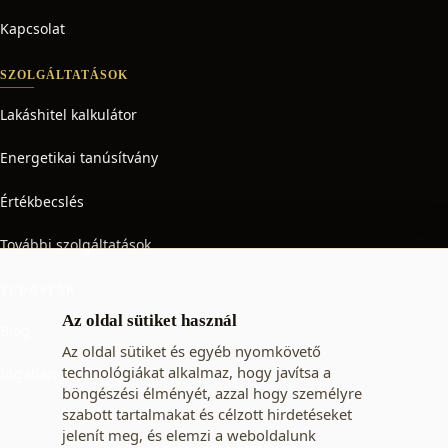
Kapcsolat
SZOLGÁLTATÁSOK
Lakáshitel kalkulátor
Energetikai tanúsítvány
Értékbecslés
További szolgáltatások
TUDÁSTÁR
Az oldal sütiket használ
Blog
Az oldal sütiket és egyéb nyomkövető
technológiákat alkalmaz, hogy javítsa a
Ingatlan adó
böngészési élményét, azzal hogy személyre
szabott tartalmakat és célzott hirdetéseket
jelenít meg, és elemzi a weboldalunk