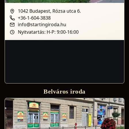
1042 Budapest, Rózsa utca 6.
+36-1-604-3838
info@startingiroda.hu
Nyitvatartás: H-P: 9:00-16:00
Belváros iroda