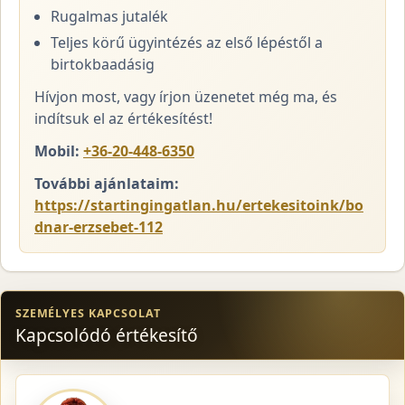
Rugalmas jutalék
Teljes körű ügyintézés az első lépéstől a
birtokbaadásig
Hívjon most, vagy írjon üzenetet még ma, és
indítsuk el az értékesítést!
Mobil:
+36-20-448-6350
További ajánlataim:
https://startingingatlan.hu/ertekesitoink/bo
dnar-erzsebet-112
SZEMÉLYES KAPCSOLAT
Kapcsolódó értékesítő