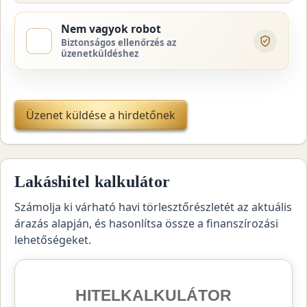
Nem vagyok robot
Biztonságos ellenőrzés az
üzenetküldéshez
Üzenet küldése a hirdetőnek
Lakáshitel kalkulátor
Számolja ki várható havi törlesztőrészletét az aktuális
árazás alapján, és hasonlítsa össze a finanszírozási
lehetőségeket.