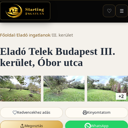
♡
☰
Főoldal
/
Eladó ingatlanok
/
III. kerület
Eladó Telek Budapest III.
kerület, Óbor utca
+2
Kedvencekhez adás
Kinyomtatom
Megosztás
WhatsApp