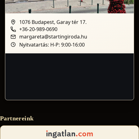
1076 Budapest, Garay tér 17.
+36-20-989-0690
margareta@startingiroda.hu
Nyitvatartás: H-P: 9:00-16:00
Partnereink