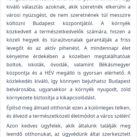
kiváló választás azoknak, akik szeretnék elkerülni a
városi nyüzsgést, de nem szeretnének túl messzire
költözni Budapest központjától. A környék
közkedvelt a természetkedvelők számára, hiszen a
közeli hegyek és túraútvonalak garantálják a friss
levegőt és az aktív pihenést. A mindennapi élet
kényelme érdekében a közelben megtalálhatóak
boltok, iskolák, óvodák, valamint Békásmegyer
központja és a HÉV megálló is gyorsan elérhető. A
közlekedés kiváló, így könnyen bejuthatsz Budapest
belvárosába, ugyanakkor a környék nyugodt, zöld
környezete biztosítja a kikapcsolódást.
Építsd meg álmaid otthonát ezen a különleges telken,
és élvezd a természetközeli életmódot a város szélén!
Azon kedves ügyfelek, akik általunk találják meg
leendő otthonukat, az ügyvédünk által szerkesztett