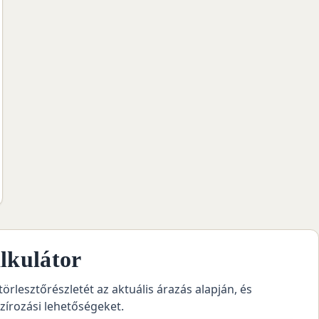
lkulátor
törlesztőrészletét az aktuális árazás alapján, és
szírozási lehetőségeket.