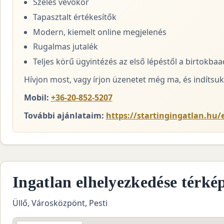
Széles vevőkör
Tapasztalt értékesítők
Modern, kiemelt online megjelenés
Rugalmas jutalék
Teljes körű ügyintézés az első lépéstől a birtokba
Hívjon most, vagy írjon üzenetet még ma, és indítsuk 
Mobil:
+36-20-852-5207
További ajánlataim:
https://startingingatlan.hu/
Ingatlan elhelyezkedése térké
Üllő, Városközpönt, Pesti