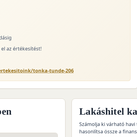
adásig
el az értékesítést!
ertekesitoink/tonka-tunde-206
pen
Lakáshitel ka
Számolja ki várható havi 
hasonlítsa össze a finan