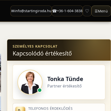
♡
✉
☎
info@startingiroda.hu
+36-1-604-3838
☰
Menü
SZEMÉLYES KAPCSOLAT
Kapcsolódó értékesítő
Tonka Tünde
Partner értékesítő
TELEFONOS ÉRDEKLŐDÉS