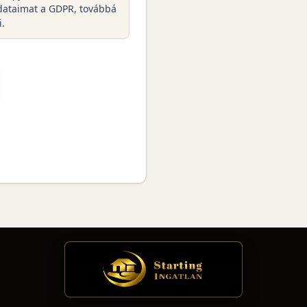
dataimat a GDPR, továbbá
i.