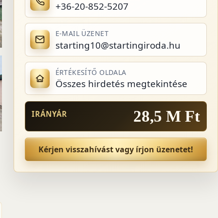
+36-20-852-5207
E-MAIL ÜZENET
starting10@startingiroda.hu
ÉRTÉKESÍTŐ OLDALA
Összes hirdetés megtekintése
28,5 M Ft
IRÁNYÁR
Kérjen visszahívást vagy írjon üzenetet!