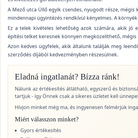
A Mező utca Üllő egyik csendes, nyugodt része, mégis kö
mindennapi ügyintézés rendkívül kényelmes. A környék áp
Ez a telek kivételes lehetőség azok számára, akik jó 
építési telket keresnek könnyen megközelíthető, mégis
Azon kedves ügyfelek, akik általunk találják meg leend
szerződés díjából kedvezményben részesülnek.
Eladná ingatlanát? Bízza ránk!
Nálunk az értékesítés átlátható, egyszerű és biztons
tartjuk - így Önnek csak a sikeres üzletet kell ünnepel
Hívjon minket még ma, és ingyenesen felmérjük ingat
Miért válasszon minket?
Gyors értékesítés