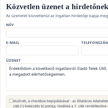
Közvetlen üzenet a hirdetőne
Az üzenetet közvetlenül az ingatlan hirdetője kapja meg
NÉV
E-MAIL
TELEFONSZÁ
ÜZENET
Alulírott, a checkbox bepipálásával - az Általános Adatvéd
cikk (1) bekezdés b) pontja, továbbá a 7. cikk rendelkezése