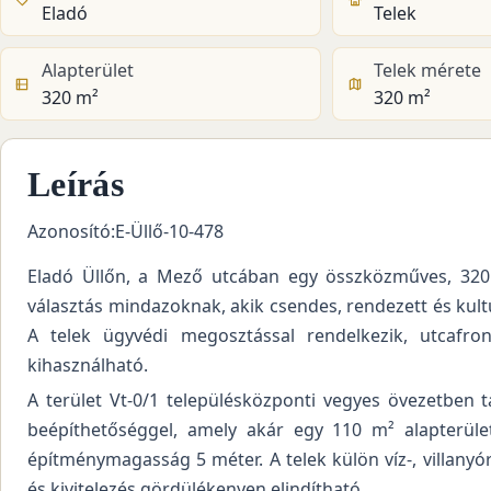
Eladó
Telek
Alapterület
Telek mérete
320 m²
320 m²
Leírás
Azonosító:E-Üllő-10-478
Eladó Üllőn, a Mező utcában egy összközműves, 320 m
választás mindazoknak, akik csendes, rendezett és kul
A telek ügyvédi megosztással rendelkezik, utcafron
kihasználható.
A terület Vt-0/1 településközponti vegyes övezetben t
beépíthetőséggel, amely akár egy 110 m² alapterület
építménymagasság 5 méter. A telek külön víz-, villanyór
és kivitelezés gördülékenyen elindítható.