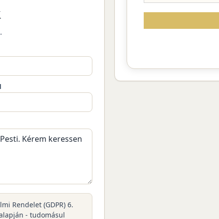
k
.
M
elmi Rendelet (GDPR) 6.
 alapján - tudomásul