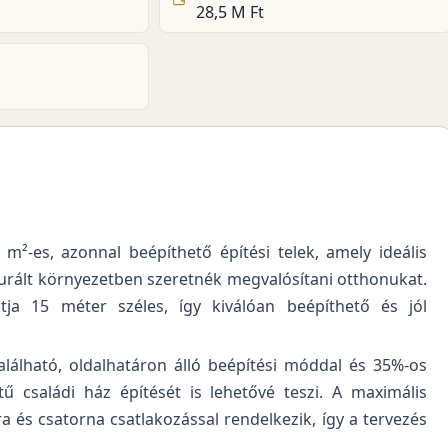
28,5 M Ft
²-es, azonnal beépíthető építési telek, amely ideális
turált környezetben szeretnék megvalósítani otthonukat.
tja 15 méter széles, így kiválóan beépíthető és jól
alálható, oldalhatáron álló beépítési móddal és 35%-os
ű családi ház építését is lehetővé teszi. A maximális
a és csatorna csatlakozással rendelkezik, így a tervezés