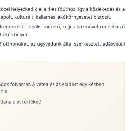
zel helyezkedik el a 4-es főúthoz, így a közlekedés és a
olt, kulturált, kellemes lakókörnyezetet biztosít.
elrendezésű, ideális méretű, teljes közművel rendelkező
 békés helyen.
ő otthonukat, az ügyvédünk által szerkesztett adásvételi
ágos folyamat. A vételt és az eladást egy kézben
nie.
lana piaci értékét!