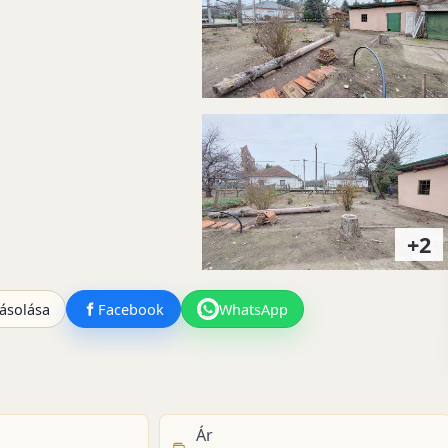
+2
ásolása
Facebook
WhatsApp
Ár