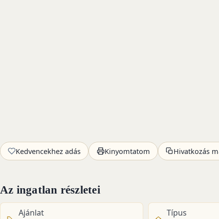
Kedvencekhez adás
Kinyomtatom
Hivatkozás m
Az ingatlan részletei
Ajánlat
Típus