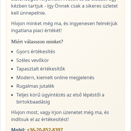
kézben tartjuk - így Önnek csak a sikeres üzletet
kell ünnepelnie.
Hívjon minket még ma, és ingyenesen felmérjük
ingatlana piaci értékét!
Miért válasszon minket?
Gyors értékesítés
Széles vevőkör
Tapasztalt értékesítők
Modern, kiemelt online megjelenés
Rugalmas jutalék
Teljes körű ügyintézés az első lépéstől a
birtokbaadásig
Hívjon most, vagy írjon üzenetet még ma, és
indítsuk el az értékesítést!
Mobil:
+36-20-852-8397