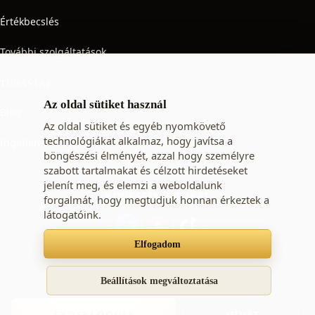
Értékbecslés
További szolgáltatások
TUDÁSTÁR
Az oldal sütiket használ
Blog
Az oldal sütiket és egyéb nyomkövető
technológiákat alkalmaz, hogy javítsa a
Ingatlan adó
böngészési élményét, azzal hogy személyre
szabott tartalmakat és célzott hirdetéseket
jelenít meg, és elemzi a weboldalunk
KÖVESSEN MINKET
forgalmát, hogy megtudjuk honnan érkeztek a
látogatóink.
Elfogadom
Süti beállítások
Adatkezelési tájékoztató
ÁSZF
Beállítások megváltoztatása
© 2009 - 2026 STARTING-Immo Kft. - ingatlan vásárlás,
ÉRDEKLŐDÖM
HÍVÁS