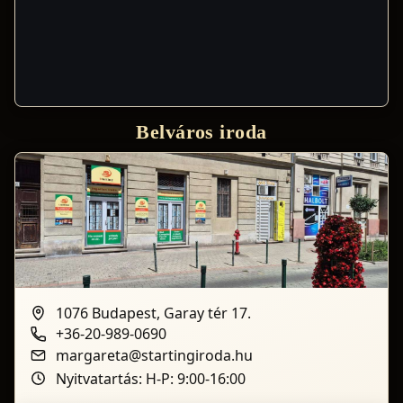
Belváros iroda
1076 Budapest, Garay tér 17.
+36-20-989-0690
margareta@startingiroda.hu
Nyitvatartás: H-P: 9:00-16:00