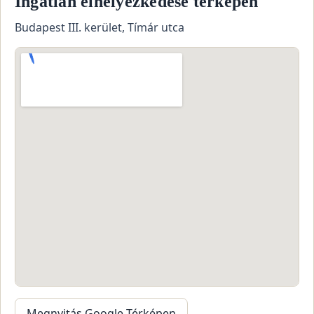
Ingatlan elhelyezkedése térképen
Budapest III. kerület, Tímár utca
Megnyitás Google Térképen