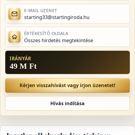
E-MAIL ÜZENET
starting33@startingiroda.hu
ÉRTÉKESÍTŐ OLDALA
Összes hirdetés megtekintése
IRÁNYÁR
49 M Ft
Kérjen visszahívást vagy írjon üzenetet!
Hívás indítása