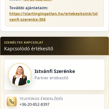
További ajánlataim:
https://startingingatlan.hu/ertekesitoink/ist
vanfi-szerenke-304
SZEMÉLYES KAPCSOLAT
Kapcsolódó értékesítő
Istvánfi Szerénke
Partner értékesítő
TELEFONOS ÉRDEKLŐDÉS
+36-20-852-8397