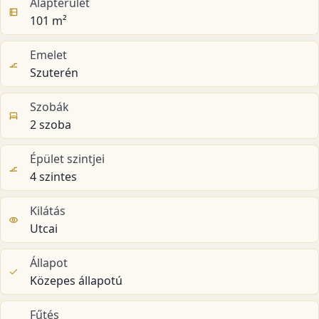
Alapterület
101 m²
Emelet
Szuterén
Szobák
2 szoba
Épület szintjei
4 szintes
Kilátás
Utcai
Állapot
Közepes állapotú
Fűtés