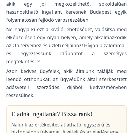
akik egy jól megközelíthető, sokoldalúan
hasznosítható ingatlant keresnek Budapest egyik
folyamatosan fejlődő városrészében.
Ne hagyja ki ezt a kiváló lehetőséget, valósítsa meg
elképzeléseit egy olyan helyen, amely alkalmazkodik
az Ön terveihez és üzleti céljaihoz! Hívjon bizalommal,
és egyeztessünk időpontot a személyes
megtekintésre!
Azon kedves ügyfelek, akik általunk találják meg
leendő otthonukat, az ügyvédünk által szerkesztett
adásvételi szerződés díjából kedvezményben
részesülnek.
Eladná ingatlanát? Bízza ránk!
Nálunk az értékesítés átlátható, egyszerű és
biztonságos folyamat. A vételt és az eladást egy