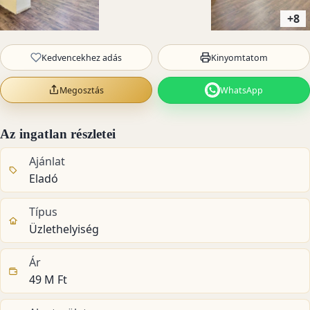
+8
Kedvencekhez adás
Kinyomtatom
Megosztás
WhatsApp
Az ingatlan részletei
Ajánlat
Eladó
Típus
Üzlethelyiség
Ár
49 M Ft