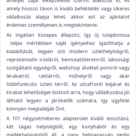
amelyet saját elképzelései szerint alakíthat ki, és
amely hosszú távon is kiváló befektetés vagy sikeres
vállalkozás alapja lehet, akkor ezt az ajánlatot
érdemes személyesen is megtekintenie.
Az ingatlan közepes állapotú, így új tulajdonosa
teljes mértékben saját igényeihez igazíthatja a
kialakítását, legyen szó modern üzlethelyiségről,
reprezentatív irodáról, bemutatóteremről, lakossági
szolgáltató egységről, webshop átvételi pontról vagy
lerakatról, raktárról, műhelyről vagy akár
többfunkciós üzleti térről. Az utcafronti bejárat és
kirakat lehetőséget biztosít arra, hogy vállalkozása jól
látható legyen a járókelők számára, így ügyfelei
könnyen megtalálják Önt.
A 101 négyzetméteres alapterület kiváló elosztású,
két tágas helyiségből, egy konyhából és egy
mellékhelyiségből áll, a nagy belmagasság pedig