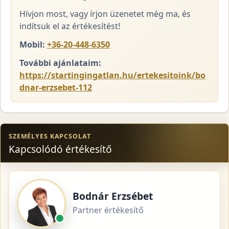
Hívjon most, vagy írjon üzenetet még ma, és
indítsuk el az értékesítést!
Mobil:
+36-20-448-6350
További ajánlataim:
https://startingingatlan.hu/ertekesitoink/bo
dnar-erzsebet-112
SZEMÉLYES KAPCSOLAT
Kapcsolódó értékesítő
Bodnár Erzsébet
Partner értékesítő