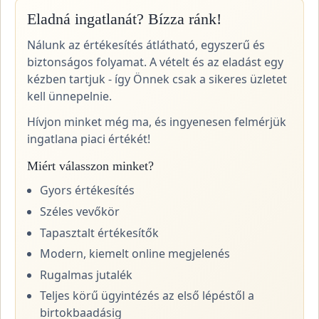
Eladná ingatlanát? Bízza ránk!
Nálunk az értékesítés átlátható, egyszerű és
biztonságos folyamat. A vételt és az eladást egy
kézben tartjuk - így Önnek csak a sikeres üzletet
kell ünnepelnie.
Hívjon minket még ma, és ingyenesen felmérjük
ingatlana piaci értékét!
Miért válasszon minket?
Gyors értékesítés
Széles vevőkör
Tapasztalt értékesítők
Modern, kiemelt online megjelenés
Rugalmas jutalék
Teljes körű ügyintézés az első lépéstől a
birtokbaadásig