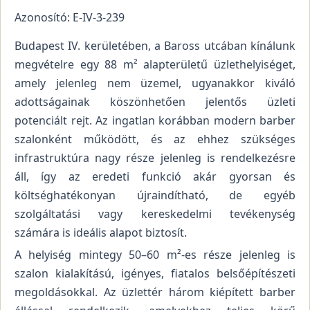
Azonosító: E-IV-3-239
Budapest IV. kerületében, a Baross utcában kínálunk
megvételre egy 88 m² alapterületű üzlethelyiséget,
amely jelenleg nem üzemel, ugyanakkor kiváló
adottságainak köszönhetően jelentős üzleti
potenciált rejt. Az ingatlan korábban modern barber
szalonként működött, és az ehhez szükséges
infrastruktúra nagy része jelenleg is rendelkezésre
áll, így az eredeti funkció akár gyorsan és
költséghatékonyan újraindítható, de egyéb
szolgáltatási vagy kereskedelmi tevékenység
számára is ideális alapot biztosít.
A helyiség mintegy 50–60 m²-es része jelenleg is
szalon kialakítású, igényes, fiatalos belsőépítészeti
megoldásokkal. Az üzlettér három kiépített barber