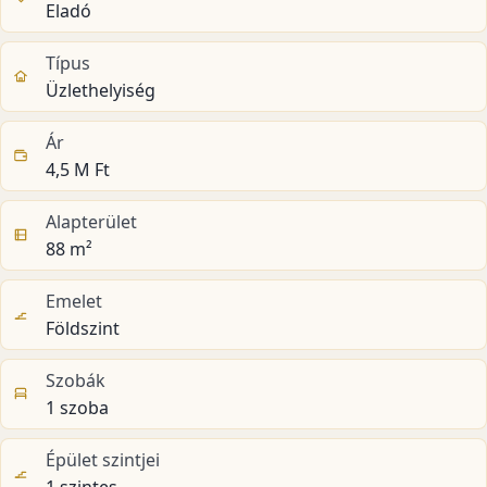
Eladó
Típus
Üzlethelyiség
Ár
4,5 M Ft
Alapterület
88 m²
Emelet
Földszint
Szobák
1 szoba
Épület szintjei
1 szintes