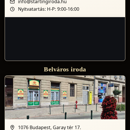
info@startingiroda.hu
Nyitvatartás: H-P: 9:00-16:00
Belváros iroda
1076 Budapest, Garay tér 17.