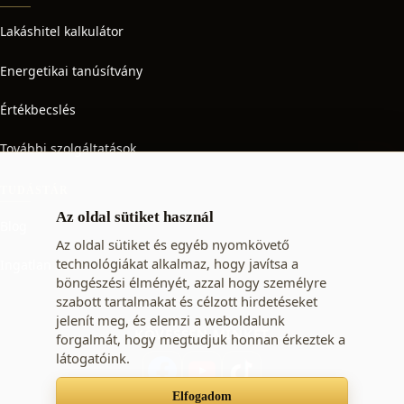
Lakáshitel kalkulátor
Energetikai tanúsítvány
Értékbecslés
További szolgáltatások
TUDÁSTÁR
Az oldal sütiket használ
Blog
Az oldal sütiket és egyéb nyomkövető
technológiákat alkalmaz, hogy javítsa a
Ingatlan adó
böngészési élményét, azzal hogy személyre
szabott tartalmakat és célzott hirdetéseket
jelenít meg, és elemzi a weboldalunk
KÖVESSEN MINKET
forgalmát, hogy megtudjuk honnan érkeztek a
látogatóink.
Elfogadom