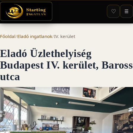
♡
☰
Főoldal
/
Eladó ingatlanok
/
IV. kerület
Eladó Üzlethelyiség
Budapest IV. kerület, Baross
utca