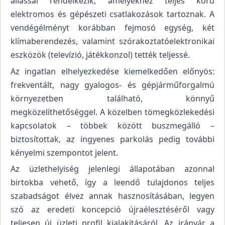
állással rendelkezik, amelyekhez teljes körű
elektromos és gépészeti csatlakozások tartoznak. A
vendégélményt korábban fejmosó egység, két
klímaberendezés, valamint szórakoztatóelektronikai
eszközök (televízió, játékkonzol) tették teljessé.
Az ingatlan elhelyezkedése kiemelkedően előnyös:
frekventált, nagy gyalogos- és gépjárműforgalmú
környezetben található, könnyű
megközelíthetőséggel. A közelben tömegközlekedési
kapcsolatok – többek között buszmegálló –
biztosítottak, az ingyenes parkolás pedig további
kényelmi szempontot jelent.
Az üzlethelyiség jelenlegi állapotában azonnal
birtokba vehető, így a leendő tulajdonos teljes
szabadságot élvez annak hasznosításában, legyen
szó az eredeti koncepció újraélesztéséről vagy
teljesen új üzleti profil kialakításáról. Az irányár a