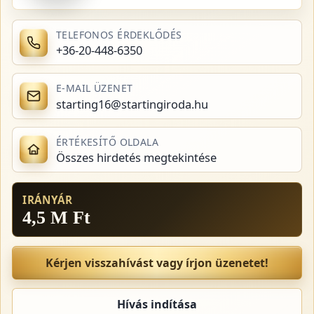
TELEFONOS ÉRDEKLŐDÉS
+36-20-448-6350
E-MAIL ÜZENET
starting16@startingiroda.hu
ÉRTÉKESÍTŐ OLDALA
Összes hirdetés megtekintése
IRÁNYÁR
4,5 M Ft
Kérjen visszahívást vagy írjon üzenetet!
Hívás indítása