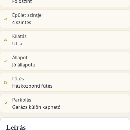
Földszint
Épület szintjei
4 szintes
Kilátás
Utcai
Állapot
Jó állapotú
Fűtés
Házközponti fűtés
Parkolás
Garázs külön kapható
Leírás