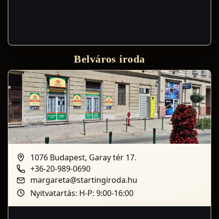
Belváros iroda
1076 Budapest, Garay tér 17.
+36-20-989-0690
margareta@startingiroda.hu
Nyitvatartás: H-P: 9:00-16:00