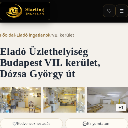
♡
☰
Főoldal
/
Eladó ingatlanok
/
VII. kerület
Eladó Üzlethelyiség
Budapest VII. kerület,
Dózsa György út
+1
Kedvencekhez adás
Kinyomtatom