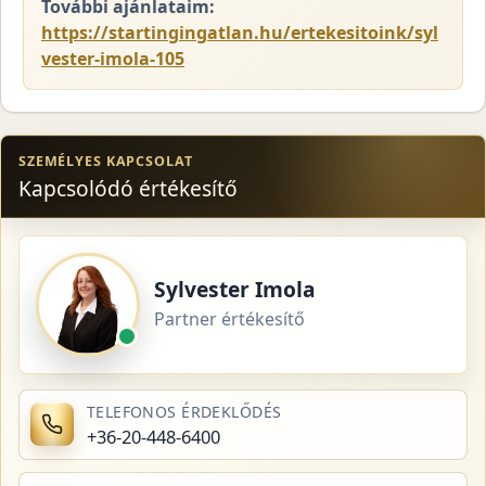
További ajánlataim:
https://startingingatlan.hu/ertekesitoink/syl
vester-imola-105
SZEMÉLYES KAPCSOLAT
Kapcsolódó értékesítő
Sylvester Imola
Partner értékesítő
TELEFONOS ÉRDEKLŐDÉS
+36-20-448-6400