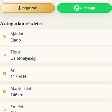
Megosztás
WhatsApp
Az ingatlan részletei
Ajánlat
Eladó
Típus
Üzlethelyiség
Ár
117 M Ft
Alapterület
146 m²
Emelet