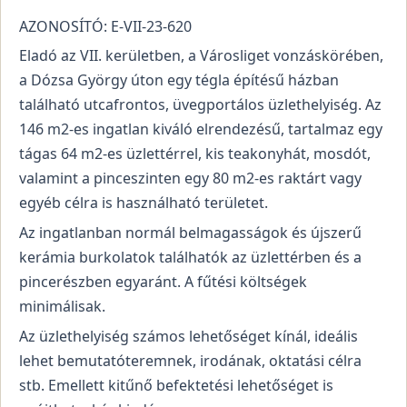
AZONOSÍTÓ: E-VII-23-620
Eladó az VII. kerületben, a Városliget vonzáskörében,
a Dózsa György úton egy tégla építésű házban
található utcafrontos, üvegportálos üzlethelyiség. Az
146 m2-es ingatlan kiváló elrendezésű, tartalmaz egy
tágas 64 m2-es üzlettérrel, kis teakonyhát, mosdót,
valamint a pinceszinten egy 80 m2-es raktárt vagy
egyéb célra is használható területet.
Az ingatlanban normál belmagasságok és újszerű
kerámia burkolatok találhatók az üzlettérben és a
pincerészben egyaránt. A fűtési költségek
minimálisak.
Az üzlethelyiség számos lehetőséget kínál, ideális
lehet bemutatóteremnek, irodának, oktatási célra
stb. Emellett kitűnő befektetési lehetőséget is