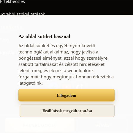
Értékbecslés
További szolgáltatások
TUDÁSTÁR
Az oldal sütiket használ
Blog
Az oldal sütiket és egyéb nyomkövető
technológiákat alkalmaz, hogy javítsa a
Ingatlan adó
böngészési élményét, azzal hogy személyre
szabott tartalmakat és célzott hirdetéseket
jelenít meg, és elemzi a weboldalunk
KÖVESSEN MINKET
forgalmát, hogy megtudjuk honnan érkeztek a
látogatóink.
Elfogadom
Süti beállítások
Adatkezelési tájékoztató
ÁSZF
Beállítások megváltoztatása
© 2009 - 2026 STARTING-Immo Kft. - ingatlan vásárlás,
ÉRDEKLŐDÖM
HÍVÁS
lakás eladó, ingatlan hirdetések, eladó ingatlanok.