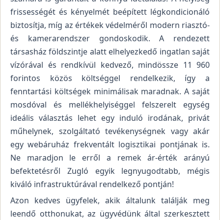
frissességét és kényelmét beépített légkondicionáló
biztosítja, míg az értékek védelméről modern riasztó-
és kamerarendszer gondoskodik. A rendezett
társasház földszintje alatt elhelyezkedő ingatlan saját
vízórával és rendkívül kedvező, mindössze 11 960
forintos közös költséggel rendelkezik, így a
fenntartási költségek minimálisak maradnak. A saját
mosdóval és mellékhelyiséggel felszerelt egység
ideális választás lehet egy induló irodának, privát
műhelynek, szolgáltató tevékenységnek vagy akár
egy webáruház frekventált logisztikai pontjának is.
Ne maradjon le erről a remek ár-érték arányú
befektetésről Zugló egyik legnyugodtabb, mégis
kiváló infrastruktúrával rendelkező pontján!
Azon kedves ügyfelek, akik általunk találják meg
leendő otthonukat, az ügyvédünk által szerkesztett