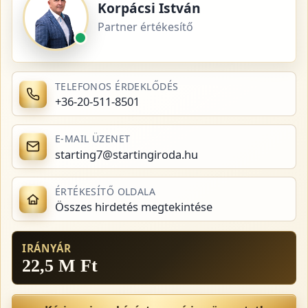
Korpácsi István
Partner értékesítő
TELEFONOS ÉRDEKLŐDÉS
+36-20-511-8501
E-MAIL ÜZENET
starting7@startingiroda.hu
ÉRTÉKESÍTŐ OLDALA
Összes hirdetés megtekintése
IRÁNYÁR
22,5 M Ft