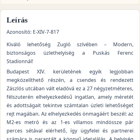
Leírás
Azonosító: E-XIV-7-817
Kiváló lehetőség Zugló szívében – Modern,
biztonságos üzlethelyiség a Puskás Ferenc
Stadionnál!
Budapest XIV. kerületének egyik legjobban
megközelíthető részén, a csendes és rendezett
Zászlós utcában vált eladóvá ez a 27 négyzetméteres,
félszuterén elhelyezkedésű ingatlan, amely méretét
és adottságait tekintve számtalan üzleti lehetőséget
rejt magában. Az elhelyezkedés önmagáért beszél: az
M2-es metró és az 1-es villamos mindössze pár
perces sétával elérhető, így ügyfelei és partnerei
számára is garantált a könnyű idetalálás. A helyiség