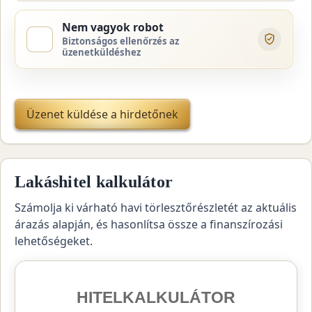
Nem vagyok robot
Biztonságos ellenőrzés az
üzenetküldéshez
Üzenet küldése a hirdetőnek
Lakáshitel kalkulátor
Számolja ki várható havi törlesztőrészletét az aktuális
árazás alapján, és hasonlítsa össze a finanszírozási
lehetőségeket.