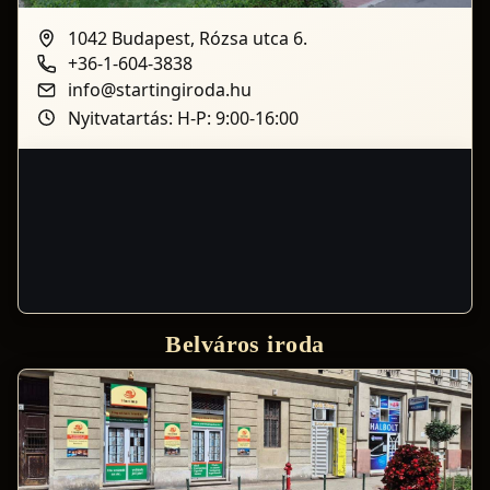
1042 Budapest, Rózsa utca 6.
+36-1-604-3838
info@startingiroda.hu
Nyitvatartás: H-P: 9:00-16:00
Belváros iroda