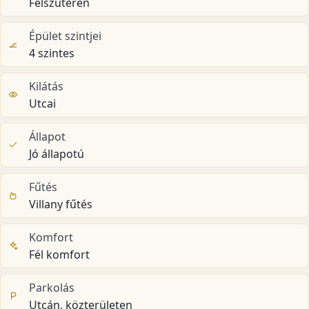
Félszuterén
Épület szintjei
4 szintes
Kilátás
Utcai
Állapot
Jó állapotú
Fűtés
Villany fűtés
Komfort
Fél komfort
Parkolás
Utcán, közterületen