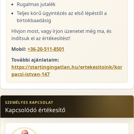
Rugalmas jutalék
Teljes körű ügyintézés az első lépéstől a
birtokbaadásig
Hívjon most, vagy írjon üzenetet még ma, és
indítsuk el az értékesítést!
Mobil:
+36-20-511-8501
További ajánlataim:
https://startingingatlan.hu/ertekesitoink/kor
pacsi-istvan-147
SZEMÉLYES KAPCSOLAT
Kapcsolódó értékesítő