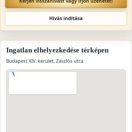
Kérjen visszahívást vagy írjon üzenetet!
Hívás indítása
Ingatlan elhelyezkedése térképen
Budapest XIV. kerület, Zászlós utca