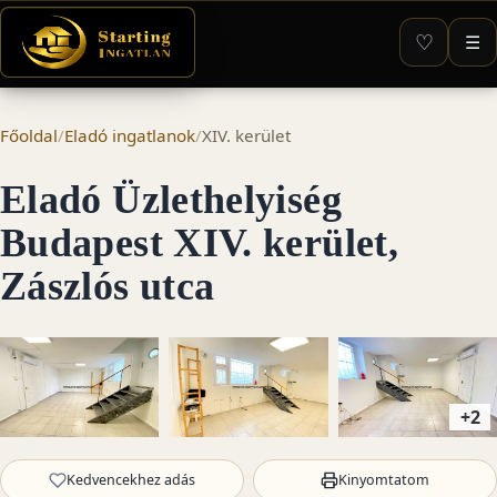
♡
☰
Főoldal
/
Eladó ingatlanok
/
XIV. kerület
Eladó Üzlethelyiség
Budapest XIV. kerület,
Zászlós utca
+2
Kedvencekhez adás
Kinyomtatom