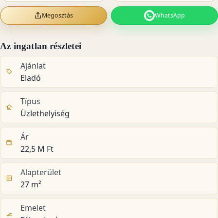
Megosztás
WhatsApp
Az ingatlan részletei
Ajánlat
Eladó
Típus
Üzlethelyiség
Ár
22,5 M Ft
Alapterület
27 m²
Emelet