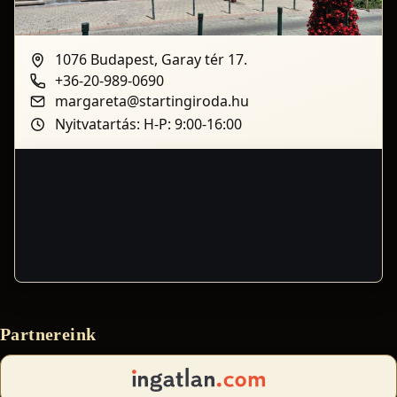
1076 Budapest, Garay tér 17.
+36-20-989-0690
margareta@startingiroda.hu
Nyitvatartás: H-P: 9:00-16:00
Partnereink