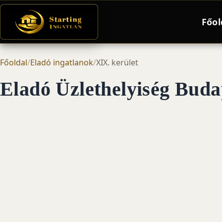
Főol
Főoldal
/
Eladó ingatlanok
/
XIX. kerület
Eladó Üzlethelyiség Budap