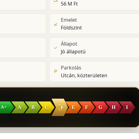
56 M Ft
Emelet
Földszint
Állapot
Jó állapotú
Parkolás
Utcán, közterületen
D
A
B
C
E
F
G
H
I
A+