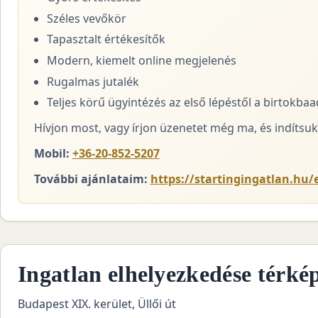
Széles vevőkör
Tapasztalt értékesítők
Modern, kiemelt online megjelenés
Rugalmas jutalék
Teljes körű ügyintézés az első lépéstől a birtokba
Hívjon most, vagy írjon üzenetet még ma, és indítsuk 
Mobil:
+36-20-852-5207
További ajánlataim:
https://startingingatlan.hu/
Ingatlan elhelyezkedése térké
Budapest XIX. kerület, Üllői út