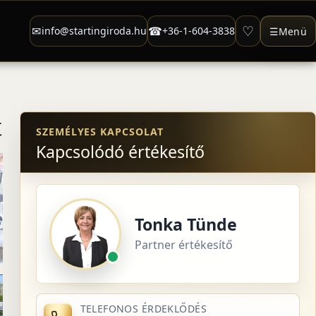
♡
✉
☎
info@startingiroda.hu
+36-1-604-3838
☰
Menü
t
SZEMÉLYES KAPCSOLAT
Kapcsolódó értékesítő
Tonka Tünde
Partner értékesítő
TELEFONOS ÉRDEKLŐDÉS