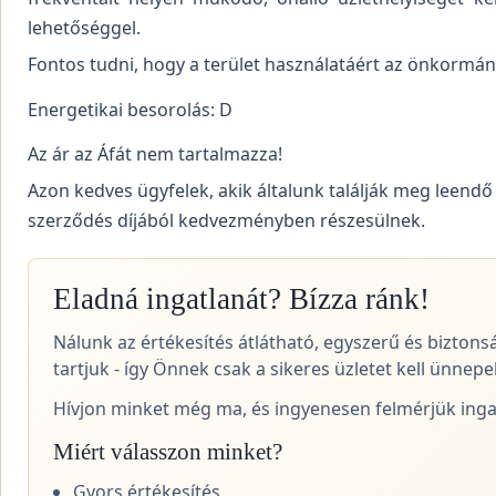
lehetőséggel.
Fontos tudni, hogy a terület használatáért az önkormányz
Energetikai besorolás: D
Az ár az Áfát nem tartalmazza!
Azon kedves ügyfelek, akik általunk találják meg leendő
szerződés díjából kedvezményben részesülnek.
Eladná ingatlanát? Bízza ránk!
Nálunk az értékesítés átlátható, egyszerű és biztons
tartjuk - így Önnek csak a sikeres üzletet kell ünnepel
Hívjon minket még ma, és ingyenesen felmérjük ingat
Miért válasszon minket?
Gyors értékesítés