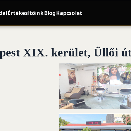
dal
Értékesítőink
Blog
Kapcsolat
est XIX. kerület, Üllői ú