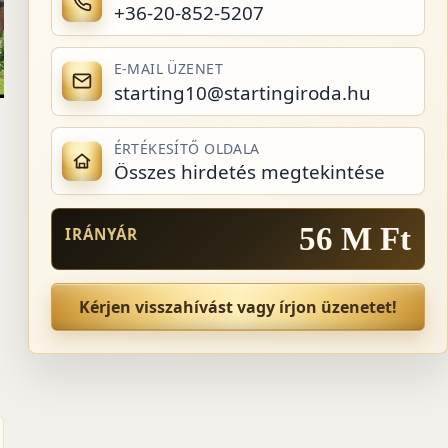
+36-20-852-5207
E-MAIL ÜZENET
starting10@startingiroda.hu
ÉRTÉKESÍTŐ OLDALA
Összes hirdetés megtekintése
56 M Ft
IRÁNYÁR
Kérjen visszahívást vagy írjon üzenetet!