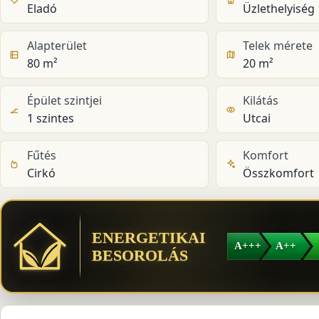
Eladó
Üzlethelyiség
Alapterület
Telek mérete
80 m²
20 m²
Épület szintjei
Kilátás
1 szintes
Utcai
Fűtés
Komfort
Cirkó
Összkomfort
ENERGETIKAI
A+++
A++
BESOROLÁS