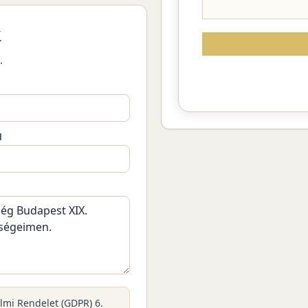
k
.
M
elmi Rendelet (GDPR) 6.