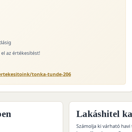
adásig
el az értékesítést!
ertekesitoink/tonka-tunde-206
pen
Lakáshitel ka
Számolja ki várható havi 