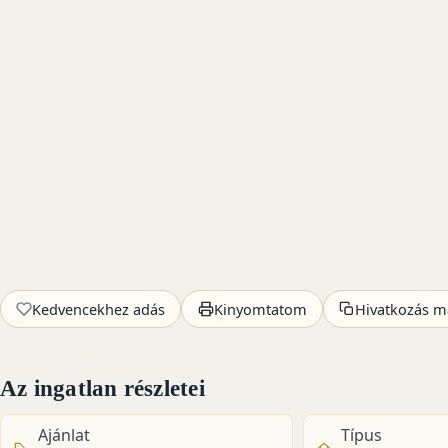
Kedvencekhez adás
Kinyomtatom
Hivatkozás m
Az ingatlan részletei
Ajánlat
Típus