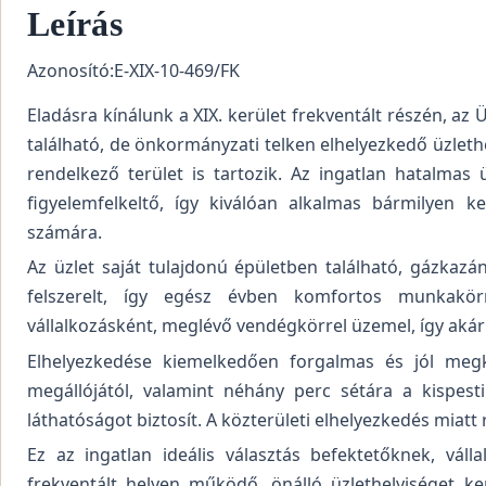
Leírás
Azonosító:E-XIX-10-469/FK
Eladásra kínálunk a XIX. kerület frekventált részén, az 
található, de önkormányzati telken elhelyezkedő üzlethe
rendelkező terület is tartozik. Az ingatlan hatalmas
figyelemfelkeltő, így kiválóan alkalmas bármilyen k
számára.
Az üzlet saját tulajdonú épületben található, gázkazán
felszerelt, így egész évben komfortos munkakörn
vállalkozásként, meglévő vendégkörrel üzemel, így akár a
Elhelyezkedése kiemelkedően forgalmas és jól megk
megállójától, valamint néhány perc sétára a kispest
láthatóságot biztosít. A közterületi elhelyezkedés miatt
Ez az ingatlan ideális választás befektetőknek, váll
frekventált helyen működő, önálló üzlethelyiséget ke