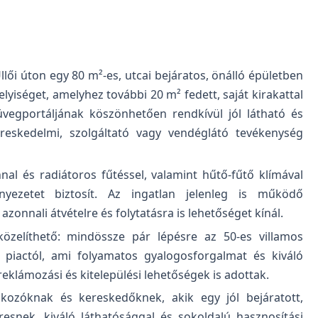
Üllői úton egy 80 m²-es, utcai bejáratos, önálló épületben
lyiséget, amelyhez további 20 m² fedett, saját kirakattal
 üvegportáljának köszönhetően rendkívül jól látható és
ereskedelmi, szolgáltató vagy vendéglátó tevékenység
nal és radiátoros fűtéssel, valamint hűtő-fűtő klímával
yezetet biztosít. Az ingatlan jelenleg is működő
zonnali átvételre és folytatásra is lehetőséget kínál.
özelíthető: mindössze pár lépésre az 50-es villamos
i piactól, ami folyamatos gyalogosforgalmat és kiváló
 reklámozási és kitelepülési lehetőségek is adottak.
alkozóknak és kereskedőknek, akik egy jól bejáratott,
resnek, kiváló láthatósággal és sokoldalú hasznosítási