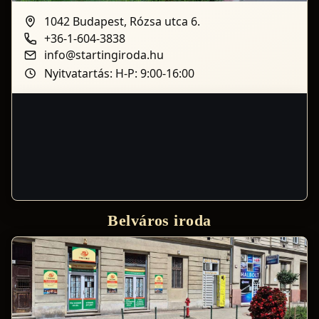
1042 Budapest, Rózsa utca 6.
+36-1-604-3838
info@startingiroda.hu
Nyitvatartás: H-P: 9:00-16:00
Belváros iroda