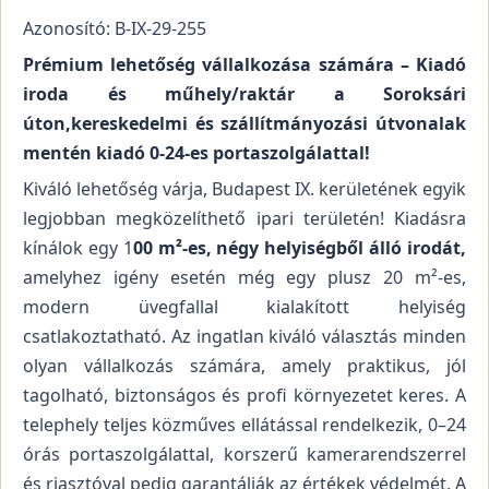
Azonosító: B-IX-29-255
Prémium lehetőség vállalkozása számára – Kiadó
iroda és műhely/raktár a Soroksári
úton,kereskedelmi és szállítmányozási útvonalak
mentén kiadó 0-24-es portaszolgálattal!
Kiváló lehetőség várja, Budapest IX. kerületének egyik
legjobban megközelíthető ipari területén! Kiadásra
kínálok egy 1
00 m²-es, négy helyiségből álló irodát,
amelyhez igény esetén még egy plusz 20 m²-es,
modern üvegfallal kialakított helyiség
csatlakoztatható. Az ingatlan kiváló választás minden
olyan vállalkozás számára, amely praktikus, jól
tagolható, biztonságos és profi környezetet keres. A
telephely teljes közműves ellátással rendelkezik, 0–24
órás portaszolgálattal, korszerű kamerarendszerrel
és riasztóval pedig garantálják az értékek védelmét. A