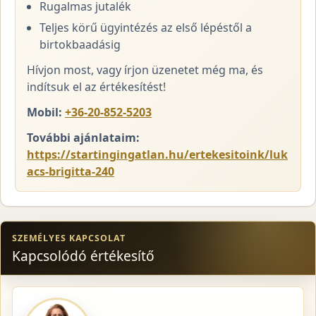
Rugalmas jutalék
Teljes körű ügyintézés az első lépéstől a
birtokbaadásig
Hívjon most, vagy írjon üzenetet még ma, és
indítsuk el az értékesítést!
Mobil:
+36-20-852-5203
További ajánlataim:
https://startingingatlan.hu/ertekesitoink/luk
acs-brigitta-240
SZEMÉLYES KAPCSOLAT
Kapcsolódó értékesítő