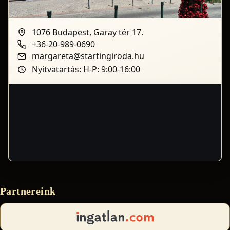
1076 Budapest, Garay tér 17.
+36-20-989-0690
margareta@startingiroda.hu
Nyitvatartás: H-P: 9:00-16:00
Partnereink