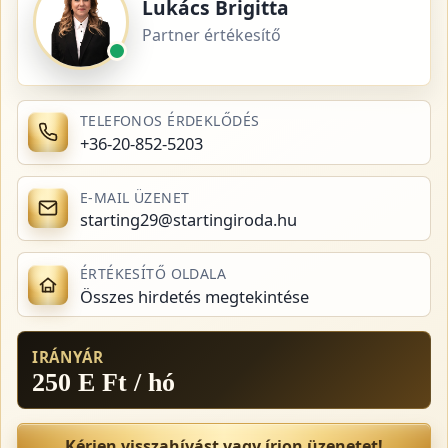
Lukács Brigitta
Partner értékesítő
TELEFONOS ÉRDEKLŐDÉS
+36-20-852-5203
E-MAIL ÜZENET
starting29@startingiroda.hu
ÉRTÉKESÍTŐ OLDALA
Összes hirdetés megtekintése
IRÁNYÁR
250 E Ft / hó
Kérjen visszahívást vagy írjon üzenetet!