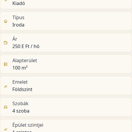
Kiadó
Típus
Iroda
Ár
250 E Ft / hó
Alapterület
100 m²
Emelet
Földszint
Szobák
4 szoba
Épület szintjei