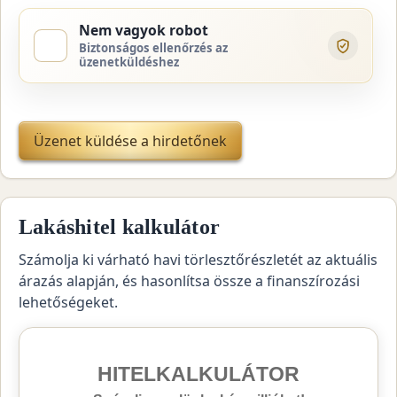
Nem vagyok robot
Biztonságos ellenőrzés az
üzenetküldéshez
Üzenet küldése a hirdetőnek
Lakáshitel kalkulátor
Számolja ki várható havi törlesztőrészletét az aktuális
árazás alapján, és hasonlítsa össze a finanszírozási
lehetőségeket.