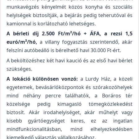
munkavégzés kényelmét közös konyha és szociális
helyiségek biztosítják, a bejárás pedig teherutóval és
kamionnal is korlátozható lehetséges.
A bérleti díj 2.500 Ft/m²/hó + ÁFA, a rezsi 1,5
euró/m²/hó,
a villany fogyasztás szerintendő, akár
felszíni autóbeálló is bérelhető havi 30.000 Ft-ért.
A beköltözéshez két havi kaució és az első havi bérlet
szükséges.
A lokáció különösen vonzó:
a Lurdy Ház, a közeli
egyetemek, bevásárlóközpontok és szórakozóhelyek
mind néhány percre találhatók, a Boráros tér
közelsége pedig kimagasló tömegközlekedést
biztosít. Akár irodahelyiséget, akár műhelyt vagy
kisebb gyártóegységet keres, ez az ingatlan
mindfunkcionalitásban, mind elhelyezkedésben
kiemelkedő választás vállalkozásához.