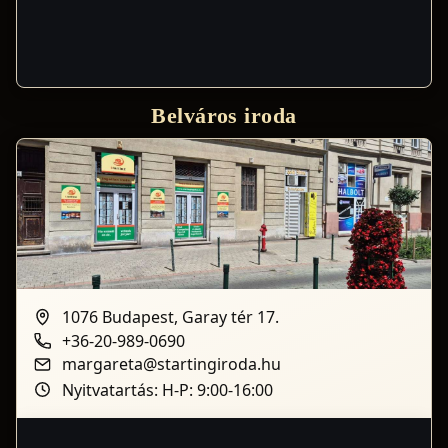
Belváros iroda
1076 Budapest, Garay tér 17.
+36-20-989-0690
margareta@startingiroda.hu
Nyitvatartás: H-P: 9:00-16:00