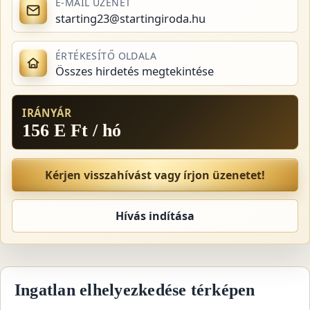
E-MAIL ÜZENET
starting23@startingiroda.hu
ÉRTÉKESÍTŐ OLDALA
Összes hirdetés megtekintése
IRÁNYÁR
156 E Ft / hó
Kérjen visszahívást vagy írjon üzenetet!
Hívás indítása
Ingatlan elhelyezkedése térképen