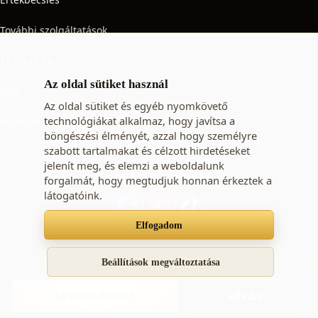
További szolgáltatások
TUDÁSTÁR
Az oldal sütiket használ
Blog
Az oldal sütiket és egyéb nyomkövető
technológiákat alkalmaz, hogy javítsa a
Ingatlan adó
böngészési élményét, azzal hogy személyre
szabott tartalmakat és célzott hirdetéseket
jelenít meg, és elemzi a weboldalunk
KÖVESSEN MINKET
forgalmát, hogy megtudjuk honnan érkeztek a
látogatóink.
Elfogadom
Süti beállítások
Adatkezelési tájékoztató
ÁSZF
Beállítások megváltoztatása
© 2009 - 2026 STARTING-Immo Kft. - ingatlan vásárlás,
ÉRDEKLŐDÖM
HÍVÁS
lakás eladó, ingatlan hirdetések, eladó ingatlanok.