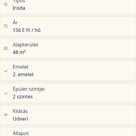
Típus
Iroda
Ár
156 E Ft / hó
Alapterület
48 m²
Emelet
2. emelet
Épület szintjei
2 szintes
Kilátás
Udvari
Állapot