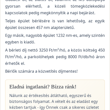
gyorsan elérhető, a közeli tömegközlekedési
kapcsolatok pedig megkönnyítik a napi bejárást.
Teljes épület bérlésére is van lehetőség, az egyik
épület összesen 457 nm alapterületű.
Egy másik, nagyobb épület 1232 nm-es, amely szintén
egyben is kiadó.
A bérleti díj nettó 3250 Ft/m²/hó, a közös költség 450
Ft/m²/hó, a parkolóhelyek pedig 8000 Ft/db/hó áron
érhetők el.
Bérlők számára a közvetítés díjmentes!
Eladná ingatlanát? Bízza ránk!
Nálunk az értékesítés átlátható, egyszerű és
biztonságos folyamat. A vételt és az eladást egy
kézben tartjuk - így Önnek csak a sikeres üzletet