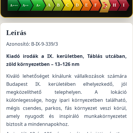
G
A
B
C
D
E
F
H
I
A+++
A++
A+
Leírás
Azonosító: B-IX-9-339/3
Kiadó irodák a IX. kerületben, Táblás utcában,
zöld környezetben – 13–126 nm
Kiváló lehetőséget kínálunk vállalkozások számára
Budapest IX. kerületében elhelyezkedő, jól
megközelíthető telephelyen. A lokáció
különlegessége, hogy ipari környezetben található,
mégis csendes, parkos, fás környezet veszi körül,
amely nyugodt és inspiráló munkakörnyezetet
biztosít a mindennapokhoz.