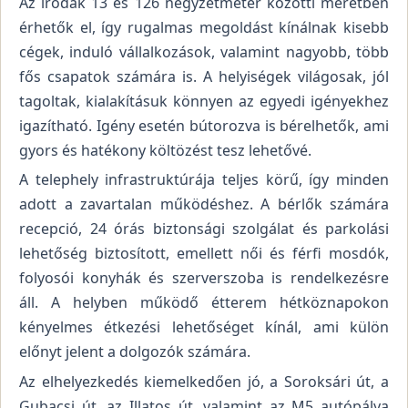
Az irodák 13 és 126 négyzetméter közötti méretben
érhetők el, így rugalmas megoldást kínálnak kisebb
cégek, induló vállalkozások, valamint nagyobb, több
fős csapatok számára is. A helyiségek világosak, jól
tagoltak, kialakításuk könnyen az egyedi igényekhez
igazítható. Igény esetén bútorozva is bérelhetők, ami
gyors és hatékony költözést tesz lehetővé.
A telephely infrastruktúrája teljes körű, így minden
adott a zavartalan működéshez. A bérlők számára
recepció, 24 órás biztonsági szolgálat és parkolási
lehetőség biztosított, emellett női és férfi mosdók,
folyosói konyhák és szerverszoba is rendelkezésre
áll. A helyben működő étterem hétköznapokon
kényelmes étkezési lehetőséget kínál, ami külön
előnyt jelent a dolgozók számára.
Az elhelyezkedés kiemelkedően jó, a Soroksári út, a
Gubacsi út, az Illatos út, valamint az M5 autópálya