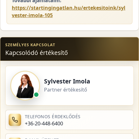
További ajánlataim:
https://startingingatlan.hu/ertekesitoink/syl
vester-imola-105
SZEMÉLYES KAPCSOLAT
Kapcsolódó értékesítő
Sylvester Imola
Partner értékesítő
TELEFONOS ÉRDEKLŐDÉS
+36-20-448-6400