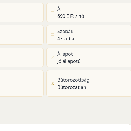
Ár
690 E Ft / hó
Szobák
4 szoba
Állapot
i
Jó állapotú
Bútorozottság
Bútorozatlan