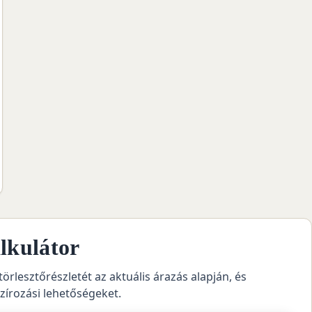
lkulátor
törlesztőrészletét az aktuális árazás alapján, és
szírozási lehetőségeket.