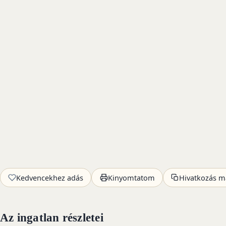
Kedvencekhez adás
Kinyomtatom
Hivatkozás m
Az ingatlan részletei