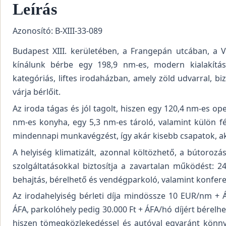
Leírás
Azonosító: B-XIII-33-089
Budapest XIII. kerületében, a Frangepán utcában, a Vá
kínálunk bérbe egy 198,9 nm-es, modern kialakítá
kategóriás, liftes irodaházban, amely zöld udvarral, bi
várja bérlőit.
Az iroda tágas és jól tagolt, hiszen egy 120,4 nm-es op
nm-es konyha, egy 5,3 nm-es tároló, valamint külön f
mindennapi munkavégzést, így akár kisebb csapatok, ak
A helyiség klimatizált, azonnal költözhető, a bútorozás
szolgáltatásokkal biztosítja a zavartalan működést: 
behajtás, bérelhető és vendégparkoló, valamint konfere
Az irodahelyiség bérleti díja mindössze 10 EUR/nm + Á
ÁFA, parkolóhely pedig 30.000 Ft + ÁFA/hó díjért bérelhe
hiszen tömegközlekedéssel és autóval egyaránt könnye