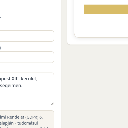
k
.
M
elmi Rendelet (GDPR) 6.
 alapján - tudomásul