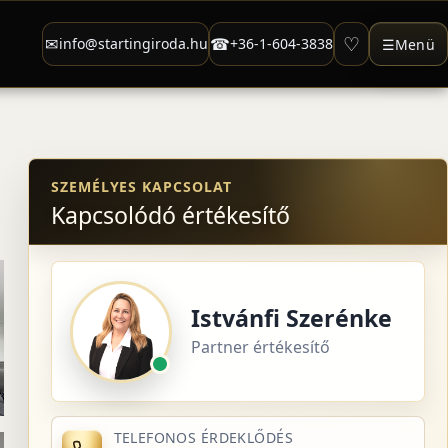
♡
✉
☎
info@startingiroda.hu
+36-1-604-3838
☰
Menü
SZEMÉLYES KAPCSOLAT
Kapcsolódó értékesítő
Istvánfi Szerénke
Partner értékesítő
TELEFONOS ÉRDEKLŐDÉS