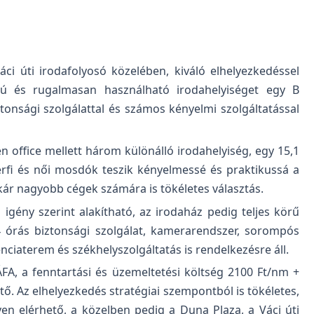
ci úti irodafolyosó közelében, kiváló elhelyezkedéssel
sú és rugalmasan használható irodahelyiséget egy B
ztonsági szolgálattal és számos kényelmi szolgáltatással
en office mellett három különálló irodahelyiség, egy 15,1
érfi és női mosdók teszik kényelmessé és praktikussá a
ár nagyobb cégek számára is tökéletes választás.
 igény szerint alakítható, az irodaház pedig teljes körű
24 órás biztonsági szolgálat, kamerarendszer, sorompós
nciaterem és székhelyszolgáltatás is rendelkezésre áll.
FA, a fenntartási és üzemeltetési költség 2100 Ft/nm +
tő. Az elhelyezkedés stratégiai szempontból is tökéletes,
n elérhető, a közelben pedig a Duna Plaza, a Váci úti