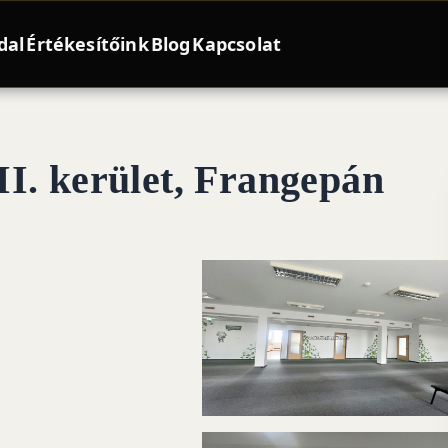
dal
Értékesítőink
Blog
Kapcsolat
I. kerület, Frangepán