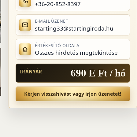
+36-20-852-8397
E-MAIL ÜZENET
starting33@startingiroda.hu
ÉRTÉKESÍTŐ OLDALA
Összes hirdetés megtekintése
690 E Ft / hó
IRÁNYÁR
Kérjen visszahívást vagy írjon üzenetet!