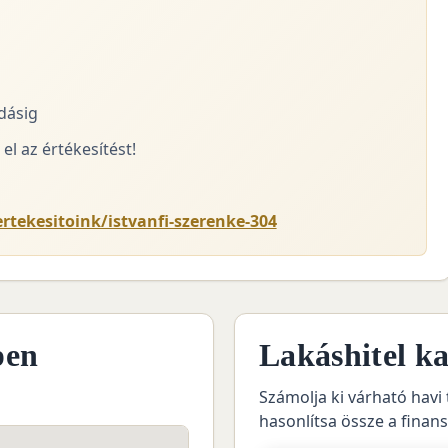
adásig
el az értékesítést!
rtekesitoink/istvanfi-szerenke-304
pen
Lakáshitel ka
Számolja ki várható havi 
hasonlítsa össze a finan