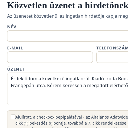
Közvetlen üzenet a hirdetőne
Az üzenetet közvetlenül az ingatlan hirdetője kapja meg
NÉV
E-MAIL
TELEFONSZÁ
ÜZENET
Alulírott, a checkbox bepipálásával - az Általános Adatvéd
cikk (1) bekezdés b) pontja, továbbá a 7. cikk rendelkezése