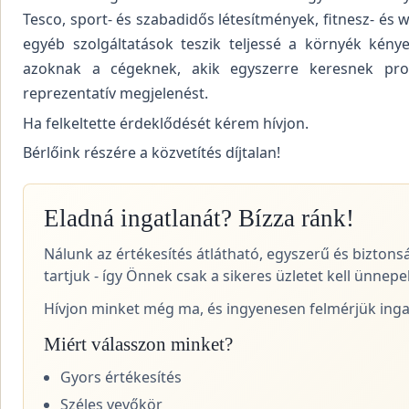
Tesco, sport- és szabadidős létesítmények, fitnesz- és
egyéb szolgáltatások teszik teljessé a környék kénye
azoknak a cégeknek, akik egyszerre keresnek profe
reprezentatív megjelenést.
Ha felkeltette érdeklődését kérem hívjon.
Bérlőink részére a közvetítés díjtalan!
Eladná ingatlanát? Bízza ránk!
Nálunk az értékesítés átlátható, egyszerű és biztons
tartjuk - így Önnek csak a sikeres üzletet kell ünnepel
Hívjon minket még ma, és ingyenesen felmérjük ingat
Miért válasszon minket?
Gyors értékesítés
Széles vevőkör