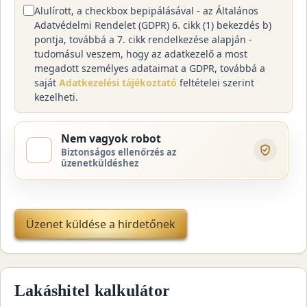
Alulírott, a checkbox bepipálásával - az Általános
Adatvédelmi Rendelet (GDPR) 6. cikk (1) bekezdés b)
pontja, továbbá a 7. cikk rendelkezése alapján -
tudomásul veszem, hogy az adatkezelő a most
megadott személyes adataimat a GDPR, továbbá a
saját
Adatkezelési tájékoztató
feltételei szerint
kezelheti.
Nem vagyok robot
Biztonságos ellenőrzés az
üzenetküldéshez
Üzenet küldése a hirdetőnek
Lakáshitel kalkulátor