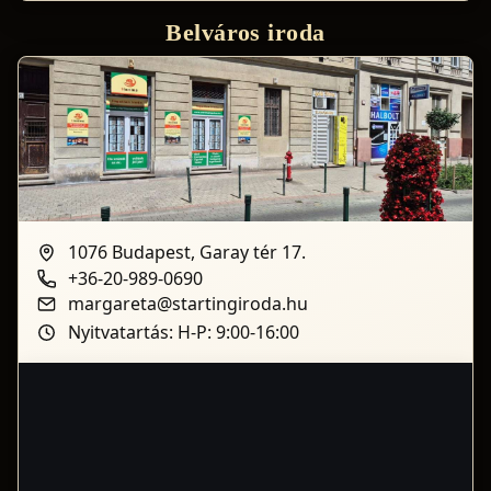
Belváros iroda
1076 Budapest, Garay tér 17.
+36-20-989-0690
margareta@startingiroda.hu
Nyitvatartás: H-P: 9:00-16:00