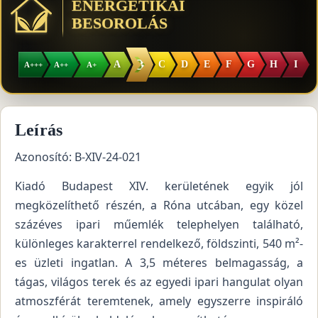
ENERGETIKAI
BESOROLÁS
B
A
C
D
E
F
G
H
I
A+++
A++
A+
Leírás
Azonosító: B-XIV-24-021
Kiadó Budapest XIV. kerületének egyik jól
megközelíthető részén, a Róna utcában, egy közel
százéves ipari műemlék telephelyen található,
különleges karakterrel rendelkező, földszinti, 540 m²-
es üzleti ingatlan. A 3,5 méteres belmagasság, a
tágas, világos terek és az egyedi ipari hangulat olyan
atmoszférát teremtenek, amely egyszerre inspiráló