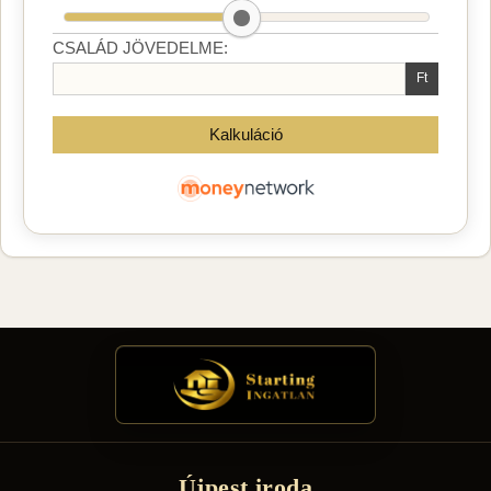
Újpest iroda