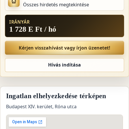
Összes hirdetés megtekintése
IRÁNYÁR
1 728 E Ft / hó
Kérjen visszahívást vagy írjon üzenetet!
Hívás indítása
Ingatlan elhelyezkedése térképen
Budapest XIV. kerület, Róna utca