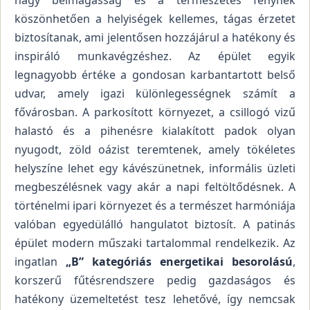
nagy belmagasság és a természetes fénynek
köszönhetően a helyiségek kellemes, tágas érzetet
biztosítanak, ami jelentősen hozzájárul a hatékony és
inspiráló munkavégzéshez. Az épület egyik
legnagyobb értéke a gondosan karbantartott belső
udvar, amely igazi különlegességnek számít a
fővárosban. A parkosított környezet, a csillogó vizű
halastó és a pihenésre kialakított padok olyan
nyugodt, zöld oázist teremtenek, amely tökéletes
helyszíne lehet egy kávészünetnek, informális üzleti
megbeszélésnek vagy akár a napi feltöltődésnek. A
történelmi ipari környezet és a természet harmóniája
valóban egyedülálló hangulatot biztosít. A patinás
épület modern műszaki tartalommal rendelkezik. Az
ingatlan
„B” kategóriás energetikai besorolású
,
korszerű fűtésrendszere pedig gazdaságos és
hatékony üzemeltetést tesz lehetővé, így nemcsak