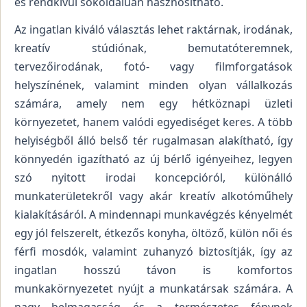
és rendkívül sokoldalúan hasznosítható.
Az ingatlan kiváló választás lehet raktárnak, irodának,
kreatív stúdiónak, bemutatóteremnek,
tervezőirodának, fotó- vagy filmforgatások
helyszínének, valamint minden olyan vállalkozás
számára, amely nem egy hétköznapi üzleti
környezetet, hanem valódi egyediséget keres. A több
helyiségből álló belső tér rugalmasan alakítható, így
könnyedén igazítható az új bérlő igényeihez, legyen
szó nyitott irodai koncepcióról, különálló
munkaterületekről vagy akár kreatív alkotóműhely
kialakításáról. A mindennapi munkavégzés kényelmét
egy jól felszerelt, étkezős konyha, öltöző, külön női és
férfi mosdók, valamint zuhanyzó biztosítják, így az
ingatlan hosszú távon is komfortos
munkakörnyezetet nyújt a munkatársak számára. A