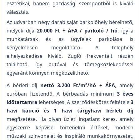
esztétikai, hanem gazdasági szempontból is kiváló
választás.
Az udvarban négy darab saját parkolóhely bérelhető,
melyek díja
20.000 Ft + ÁFA / parkoló / hó
, így a
munkatársak és az ügyfelek parkolása is
kényelmesen megoldható. A telephely
elhelyezkedése kiváló, Zugló frekventált részén
található, így autóval és tömegközlekedéssel
egyaránt könnyen megközelíthető.
A bérleti díj
nettó 3.200 Ft/m²/hó + ÁFA
, amely
euróban fizetendő. A bérbeadás minimum
3 éves
időtartamra
lehetséges. A szerződéskötés feltétele
3
havi kaució és 1 havi tárgyhavi bérleti díj
megfizetése. Ha olyan üzleti ingatlant keres, amely
egyszerre képvisel történelmi értéket, modern
műszaki színvonalat és inspiráló munkakörnyezetet,