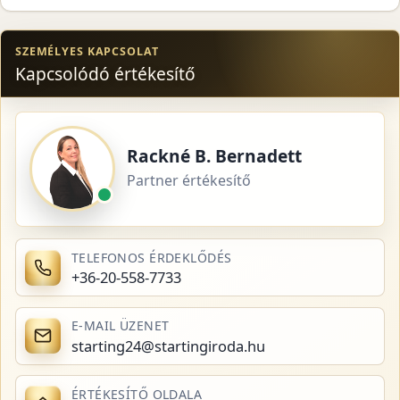
SZEMÉLYES KAPCSOLAT
Kapcsolódó értékesítő
Rackné B. Bernadett
Partner értékesítő
TELEFONOS ÉRDEKLŐDÉS
+36-20-558-7733
E-MAIL ÜZENET
starting24@startingiroda.hu
ÉRTÉKESÍTŐ OLDALA