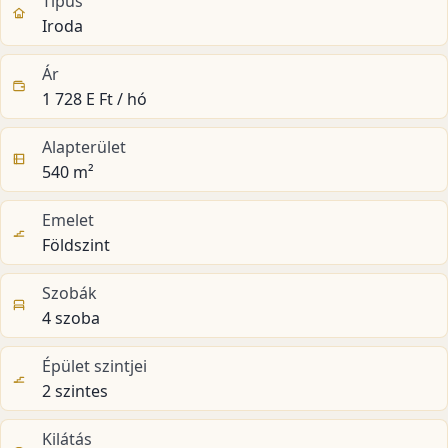
Típus
Iroda
Ár
1 728 E Ft / hó
Alapterület
540 m²
Emelet
Földszint
Szobák
4 szoba
Épület szintjei
2 szintes
Kilátás