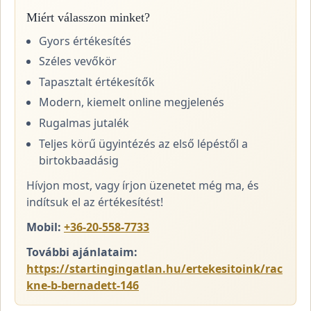
Miért válasszon minket?
Gyors értékesítés
Széles vevőkör
Tapasztalt értékesítők
Modern, kiemelt online megjelenés
Rugalmas jutalék
Teljes körű ügyintézés az első lépéstől a
birtokbaadásig
Hívjon most, vagy írjon üzenetet még ma, és
indítsuk el az értékesítést!
Mobil:
+36-20-558-7733
További ajánlataim:
https://startingingatlan.hu/ertekesitoink/rac
kne-b-bernadett-146