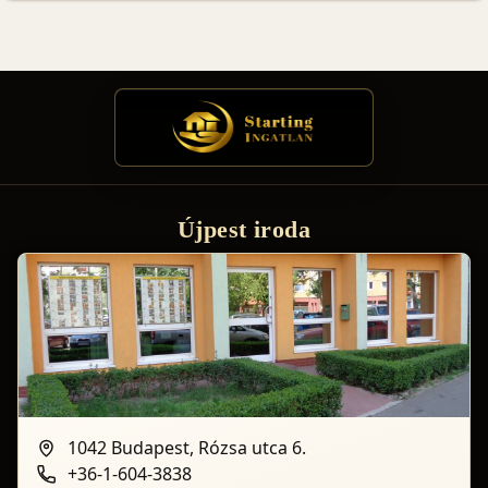
Újpest iroda
1042 Budapest, Rózsa utca 6.
+36-1-604-3838