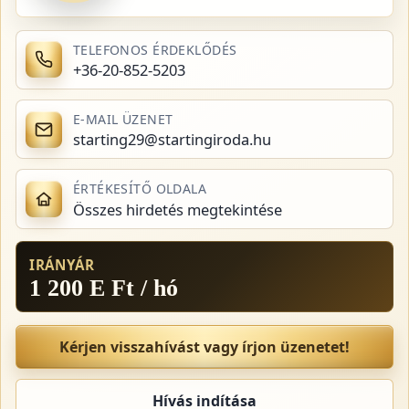
TELEFONOS ÉRDEKLŐDÉS
+36-20-852-5203
E-MAIL ÜZENET
starting29@startingiroda.hu
ÉRTÉKESÍTŐ OLDALA
Összes hirdetés megtekintése
IRÁNYÁR
1 200 E Ft / hó
Kérjen visszahívást vagy írjon üzenetet!
Hívás indítása