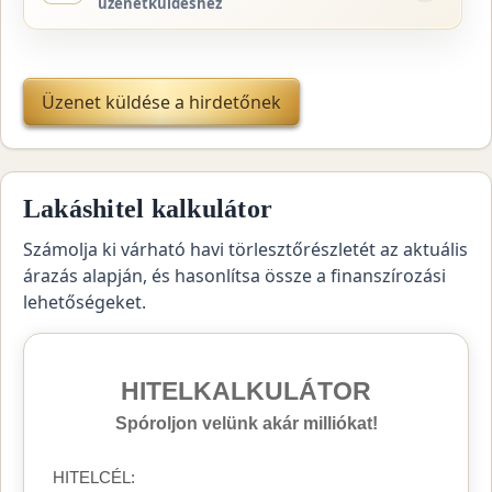
üzenetküldéshez
Üzenet küldése a hirdetőnek
Lakáshitel kalkulátor
Számolja ki várható havi törlesztőrészletét az aktuális
árazás alapján, és hasonlítsa össze a finanszírozási
lehetőségeket.