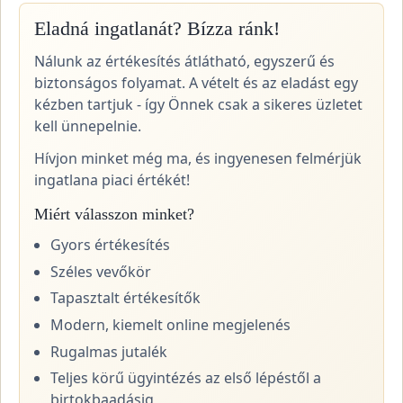
Eladná ingatlanát? Bízza ránk!
Nálunk az értékesítés átlátható, egyszerű és
biztonságos folyamat. A vételt és az eladást egy
kézben tartjuk - így Önnek csak a sikeres üzletet
kell ünnepelnie.
Hívjon minket még ma, és ingyenesen felmérjük
ingatlana piaci értékét!
Miért válasszon minket?
Gyors értékesítés
Széles vevőkör
Tapasztalt értékesítők
Modern, kiemelt online megjelenés
Rugalmas jutalék
Teljes körű ügyintézés az első lépéstől a
birtokbaadásig