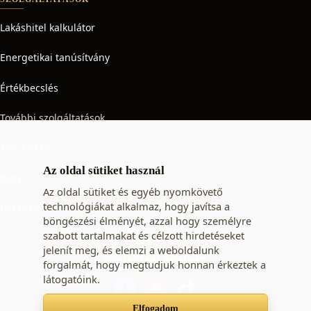
Lakáshitel kalkulátor
Energetikai tanúsítvány
Értékbecslés
További szolgáltatások
TUDÁSTÁR
Az oldal sütiket használ
Blog
Az oldal sütiket és egyéb nyomkövető
technológiákat alkalmaz, hogy javítsa a
Ingatlan adó
böngészési élményét, azzal hogy személyre
szabott tartalmakat és célzott hirdetéseket
jelenít meg, és elemzi a weboldalunk
KÖVESSEN MINKET
forgalmát, hogy megtudjuk honnan érkeztek a
látogatóink.
Elfogadom