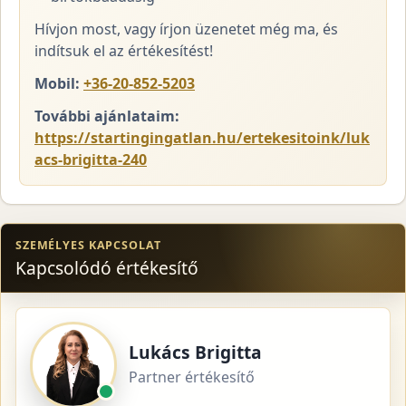
Hívjon most, vagy írjon üzenetet még ma, és
indítsuk el az értékesítést!
Mobil:
+36-20-852-5203
További ajánlataim:
https://startingingatlan.hu/ertekesitoink/luk
acs-brigitta-240
SZEMÉLYES KAPCSOLAT
Kapcsolódó értékesítő
Lukács Brigitta
Partner értékesítő