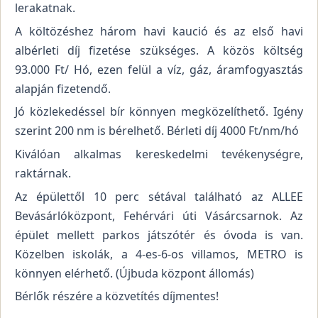
lerakatnak.
A költözéshez három havi kaució és az első havi
albérleti díj fizetése szükséges. A közös költség
93.000 Ft/ Hó, ezen felül a víz, gáz, áramfogyasztás
alapján fizetendő.
Jó közlekedéssel bír könnyen megközelíthető. Igény
szerint 200 nm is bérelhető. Bérleti díj 4000 Ft/nm/hó
Kiválóan alkalmas kereskedelmi tevékenységre,
raktárnak.
Az épülettől 10 perc sétával található az ALLEE
Bevásárlóközpont, Fehérvári úti Vásárcsarnok. Az
épület mellett parkos játszótér és óvoda is van.
Közelben iskolák, a 4-es-6-os villamos, METRO is
könnyen elérhető. (Újbuda központ állomás)
Bérlők részére a közvetítés díjmentes!