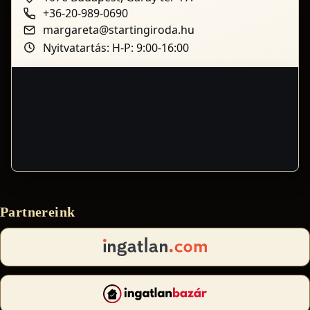
+36-20-989-0690
margareta@startingiroda.hu
Nyitvatartás: H-P: 9:00-16:00
Partnereink