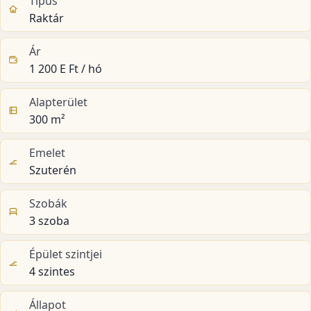
Típus
Raktár
Ár
1 200 E Ft / hó
Alapterület
300 m²
Emelet
Szuterén
Szobák
3 szoba
Épület szintjei
4 szintes
Állapot