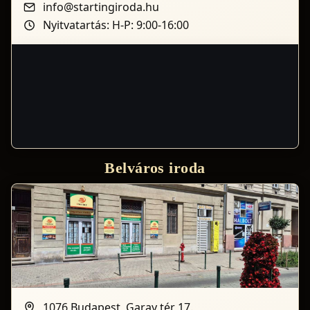
info@startingiroda.hu
Nyitvatartás: H-P: 9:00-16:00
Belváros iroda
1076 Budapest, Garay tér 17.