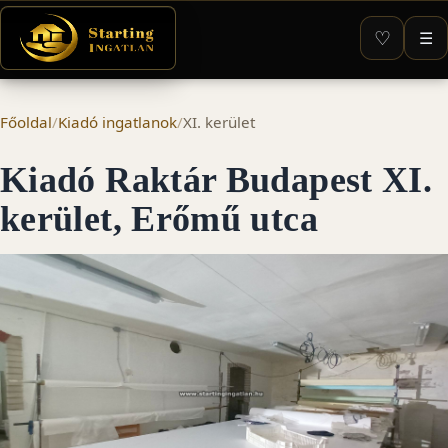
♡
☰
Főoldal
/
Kiadó ingatlanok
/
XI. kerület
Kiadó Raktár Budapest XI.
kerület, Erőmű utca