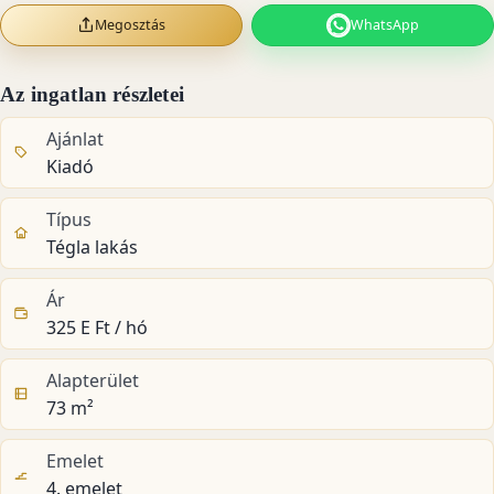
Megosztás
WhatsApp
Az ingatlan részletei
Ajánlat
Kiadó
Típus
Tégla lakás
Ár
325 E Ft / hó
Alapterület
73 m²
Emelet
4. emelet