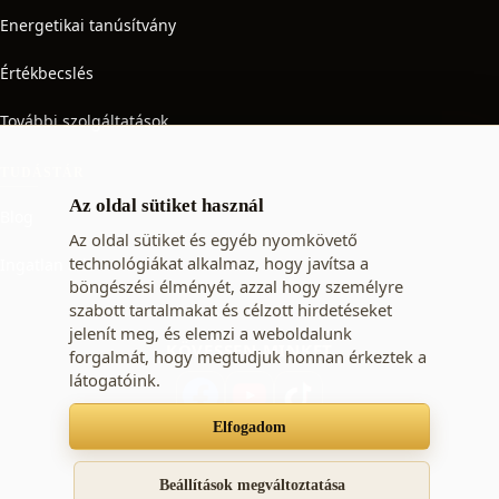
Energetikai tanúsítvány
Értékbecslés
További szolgáltatások
TUDÁSTÁR
Az oldal sütiket használ
Blog
Az oldal sütiket és egyéb nyomkövető
technológiákat alkalmaz, hogy javítsa a
Ingatlan adó
böngészési élményét, azzal hogy személyre
szabott tartalmakat és célzott hirdetéseket
jelenít meg, és elemzi a weboldalunk
KÖVESSEN MINKET
forgalmát, hogy megtudjuk honnan érkeztek a
látogatóink.
Elfogadom
Süti beállítások
Adatkezelési tájékoztató
ÁSZF
Beállítások megváltoztatása