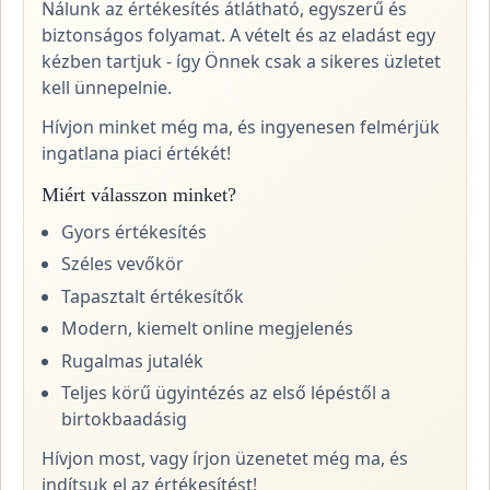
Nálunk az értékesítés átlátható, egyszerű és
biztonságos folyamat. A vételt és az eladást egy
kézben tartjuk - így Önnek csak a sikeres üzletet
kell ünnepelnie.
Hívjon minket még ma, és ingyenesen felmérjük
ingatlana piaci értékét!
Miért válasszon minket?
Gyors értékesítés
Széles vevőkör
Tapasztalt értékesítők
Modern, kiemelt online megjelenés
Rugalmas jutalék
Teljes körű ügyintézés az első lépéstől a
birtokbaadásig
Hívjon most, vagy írjon üzenetet még ma, és
indítsuk el az értékesítést!