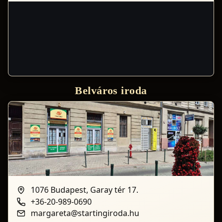
Belváros iroda
1076 Budapest, Garay tér 17.
+36-20-989-0690
margareta@startingiroda.hu