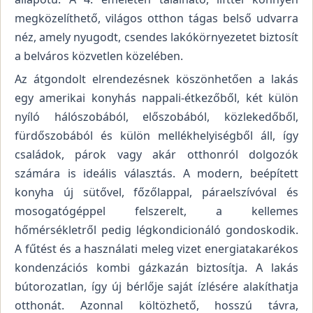
megközelíthető, világos otthon tágas belső udvarra
néz, amely nyugodt, csendes lakókörnyezetet biztosít
a belváros közvetlen közelében.
Az átgondolt elrendezésnek köszönhetően a lakás
egy amerikai konyhás nappali-étkezőből, két külön
nyíló hálószobából, előszobából, közlekedőből,
fürdőszobából és külön mellékhelyiségből áll, így
családok, párok vagy akár otthonról dolgozók
számára is ideális választás. A modern, beépített
konyha új sütővel, főzőlappal, páraelszívóval és
mosogatógéppel felszerelt, a kellemes
hőmérsékletről pedig légkondicionáló gondoskodik.
A fűtést és a használati meleg vizet energiatakarékos
kondenzációs kombi gázkazán biztosítja. A lakás
bútorozatlan, így új bérlője saját ízlésére alakíthatja
otthonát. Azonnal költözhető, hosszú távra,