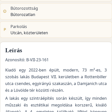
Bútorozottság
Bútorozatlan
Parkolás
Utcán, közterületen
Leírás
Azonosító: B-VII-23-161
Kiadó egy 2022-ben épült, modern, 73 m²-es, 3
szobás lakás Budapest VII. kerületben a Rottenbiller
utca csendes, egyirányú szakaszán, a Damjanich utca
és a Lövölde tér közötti részén.
A lakás egy szintráépítés során készült, így minden
műszaki és esztétikai megoldása korszerű, kiváló
állapotú. A 4. emeleten található, lifttel könnyen