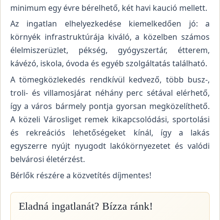
minimum egy évre bérelhető, két havi kaució mellett.
Az ingatlan elhelyezkedése kiemelkedően jó: a
környék infrastruktúrája kiváló, a közelben számos
élelmiszerüzlet, pékség, gyógyszertár, étterem,
kávézó, iskola, óvoda és egyéb szolgáltatás található.
A tömegközlekedés rendkívül kedvező, több busz-,
troli- és villamosjárat néhány perc sétával elérhető,
így a város bármely pontja gyorsan megközelíthető.
A közeli Városliget remek kikapcsolódási, sportolási
és rekreációs lehetőségeket kínál, így a lakás
egyszerre nyújt nyugodt lakókörnyezetet és valódi
belvárosi életérzést.
Bérlők részére a közvetítés díjmentes!
Eladná ingatlanát? Bízza ránk!