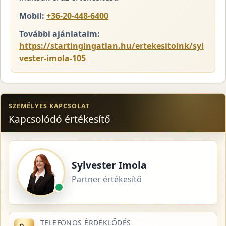
Mobil:
+36-20-448-6400
További ajánlataim:
https://startingingatlan.hu/ertekesitoink/syl
vester-imola-105
SZEMÉLYES KAPCSOLAT
Kapcsolódó értékesítő
Sylvester Imola
Partner értékesítő
TELEFONOS ÉRDEKLŐDÉS