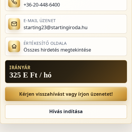
+36-20-448-6400
E-MAIL ÜZENET
starting23@startingiroda.hu
ÉRTÉKESÍTŐ OLDALA
Összes hirdetés megtekintése
IRÁNYÁR
325 E Ft / hó
Kérjen visszahívást vagy írjon üzenetet!
Hívás indítása