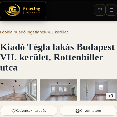
♡
☰
Főoldal
/
Kiadó ingatlanok
/
VII. kerület
Kiadó Tégla lakás Budapest
VII. kerület, Rottenbiller
utca
+3
Kedvencekhez adás
Kinyomtatom