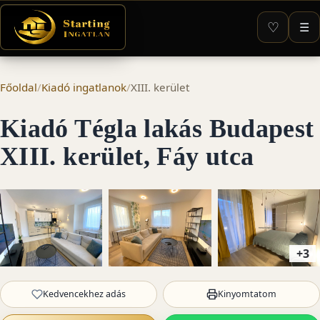
♡
☰
Főoldal
/
Kiadó ingatlanok
/
XIII. kerület
Kiadó Tégla lakás Budapest
XIII. kerület, Fáy utca
+3
Kedvencekhez adás
Kinyomtatom