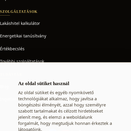
SZOLGÁLTATÁSOK
Lakáshitel kalkulátor
Energetikai tanúsítvány
Értékbecslés
További szolgáltatások
TUDÁSTÁR
Az oldal sütiket használ
Blog
Az oldal sütiket és egyéb nyomkövető
technológiákat alkalmaz, hogy javítsa a
Ingatlan adó
böngészési élményét, azzal hogy személyre
szabott tartalmakat és célzott hirdetéseket
jelenít meg, és elemzi a weboldalunk
KÖVESSEN MINKET
forgalmát, hogy megtudjuk honnan érkeztek a
látogatóink.