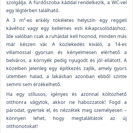
szolgálja. A fürdőszoba káddal rendelkezik, a WC-vel
egy légtérben található.
A 3 m²-es erkély tökéletes helyszín egy reggeli
kávéhoz vagy egy kellemes esti kikapcsolódáshoz.
Ide valóban csak a ruháidat kell hoznod, minden más
már készen vár. A közlekedés kiváló, a 14-es
villamossal gyorsan és kényelmesen elérhető a
belváros, a környék pedig nyugodt és jól ellátott. A
közelben jelenleg egy építkezés zajlik, amely gyors
ütemben halad, a lakásban azonban ebből szinte
semmi sem érzékelhető.
Ha egy stílusos, igényes és azonnal költözhető
otthonra vágytok, akkor ne habozzatok! Fogd a
párodat, gyertek el, és nézzétek meg személyesen –
könnyen lehet, hogy megtaláltátok az új
otthonotokat!