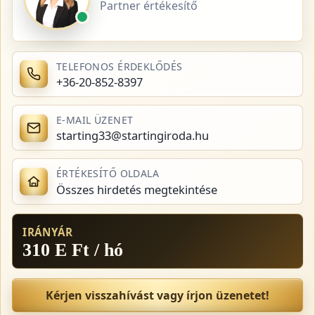
Partner értékesítő
TELEFONOS ÉRDEKLŐDÉS
+36-20-852-8397
E-MAIL ÜZENET
starting33@startingiroda.hu
ÉRTÉKESÍTŐ OLDALA
Összes hirdetés megtekintése
IRÁNYÁR
310 E Ft / hó
Kérjen visszahívást vagy írjon üzenetet!