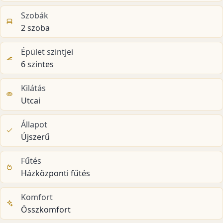
Szobák
2 szoba
Épület szintjei
6 szintes
Kilátás
Utcai
Állapot
Újszerű
Fűtés
Házközponti fűtés
Komfort
Összkomfort