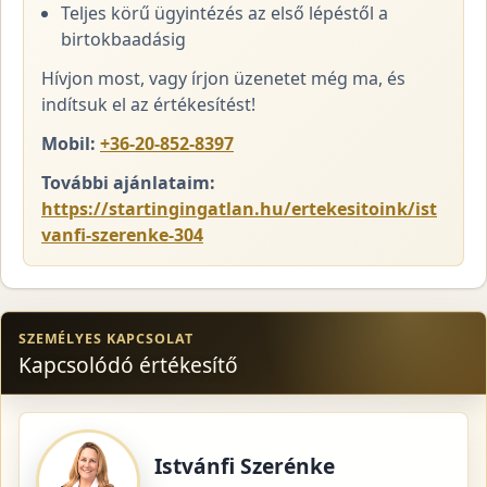
Teljes körű ügyintézés az első lépéstől a
birtokbaadásig
Hívjon most, vagy írjon üzenetet még ma, és
indítsuk el az értékesítést!
Mobil:
+36-20-852-8397
További ajánlataim:
https://startingingatlan.hu/ertekesitoink/ist
vanfi-szerenke-304
SZEMÉLYES KAPCSOLAT
Kapcsolódó értékesítő
Istvánfi Szerénke