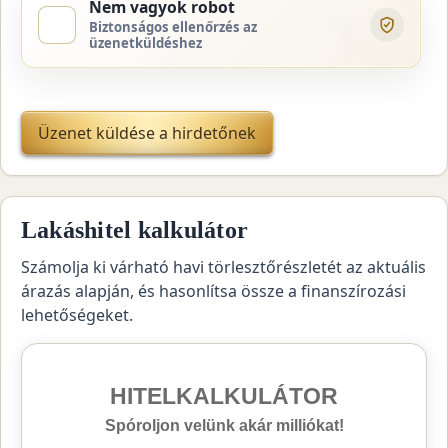
Nem vagyok robot
Biztonságos ellenőrzés az
üzenetküldéshez
Üzenet küldése a hirdetőnek
Lakáshitel kalkulátor
Számolja ki várható havi törlesztőrészletét az aktuális
árazás alapján, és hasonlítsa össze a finanszírozási
lehetőségeket.