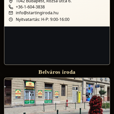
1042 Budapest, Rózsa utca 6.
+36-1-604-3838
info@startingiroda.hu
Nyitvatartás: H-P: 9:00-16:00
Belváros iroda