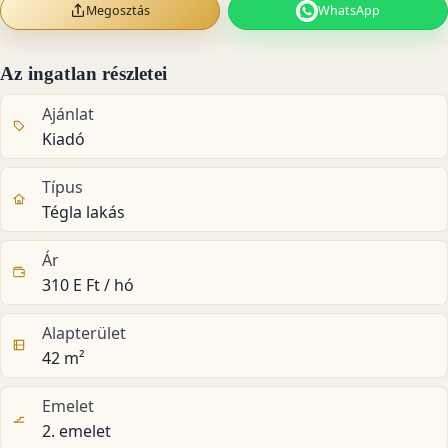
Megosztás
WhatsApp
Az ingatlan részletei
Ajánlat
Kiadó
Típus
Tégla lakás
Ár
310 E Ft / hó
Alapterület
42 m²
Emelet
2. emelet