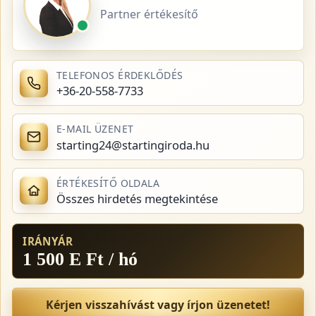
Partner értékesítő
TELEFONOS ÉRDEKLŐDÉS
+36-20-558-7733
E-MAIL ÜZENET
starting24@startingiroda.hu
ÉRTÉKESÍTŐ OLDALA
Összes hirdetés megtekintése
IRÁNYÁR
1 500 E Ft / hó
Kérjen visszahívást vagy írjon üzenetet!