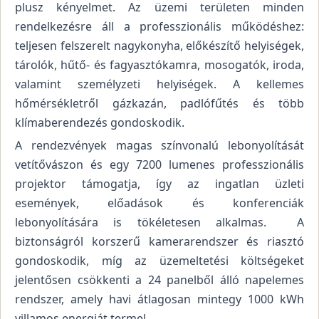
plusz kényelmet. Az üzemi területen minden
rendelkezésre áll a professzionális működéshez:
teljesen felszerelt nagykonyha, előkészítő helyiségek,
tárolók, hűtő- és fagyasztókamra, mosogatók, iroda,
valamint személyzeti helyiségek. A kellemes
hőmérsékletről gázkazán, padlófűtés és több
klímaberendezés gondoskodik.
A rendezvények magas színvonalú lebonyolítását
vetítővászon és egy 7200 lumenes professzionális
projektor támogatja, így az ingatlan üzleti
események, előadások és konferenciák
lebonyolítására is tökéletesen alkalmas. A
biztonságról korszerű kamerarendszer és riasztó
gondoskodik, míg az üzemeltetési költségeket
jelentősen csökkenti a 24 panelből álló napelemes
rendszer, amely havi átlagosan mintegy 1000 kWh
villamos energiát termel.