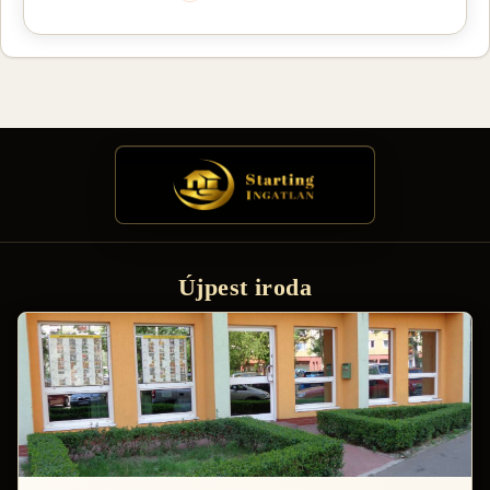
Újpest iroda