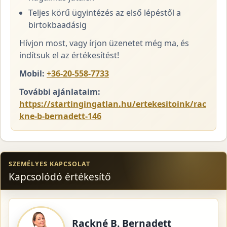
Teljes körű ügyintézés az első lépéstől a
birtokbaadásig
Hívjon most, vagy írjon üzenetet még ma, és
indítsuk el az értékesítést!
Mobil:
+36-20-558-7733
További ajánlataim:
https://startingingatlan.hu/ertekesitoink/rac
kne-b-bernadett-146
SZEMÉLYES KAPCSOLAT
Kapcsolódó értékesítő
Rackné B. Bernadett