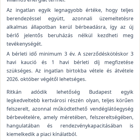
Az ingatlan egyik legnagyobb értéke, hogy teljes
berendezéssel együtt, azonnali üzemeltetésre
alkalmas állapotban kerül bérbeadásra, így az új
bérlő jelentős beruházás nélkül kezdheti meg
tevékenységét.
A bérleti idő minimum 3 év. A szerződéskötéskor 3
havi kaució és 1 havi bérleti díj megfizetése
szükséges. Az ingatlan birtokba vétele és átvétele
2026. október végétől lehetséges.
Ritkán adódik lehetőség Budapest egyik
legkedveltebb kertvárosi részén olyan, teljes körűen
felszerelt, azonnal működtethető vendéglátóegység
bérbevételére, amely méretében, felszereltségében,
hangulatában és rendezvénykapacitásában is
kiemelkedik a piaci kínálatból.