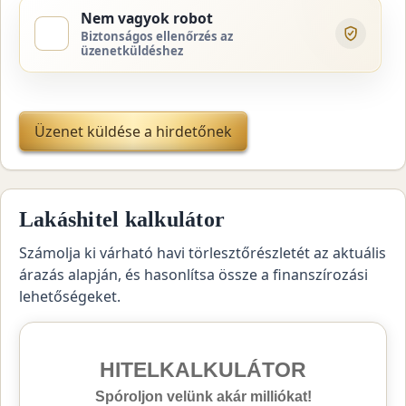
Nem vagyok robot
Biztonságos ellenőrzés az
üzenetküldéshez
Üzenet küldése a hirdetőnek
Lakáshitel kalkulátor
Számolja ki várható havi törlesztőrészletét az aktuális
árazás alapján, és hasonlítsa össze a finanszírozási
lehetőségeket.