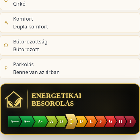
Cirkó
Komfort
Dupla komfort
Bútorozottság
Bútorozott
Parkolás
Benne van az árban
ENERGETIKAI
BESOROLÁS
C
A
B
D
E
F
G
H
I
A+++
A++
A+