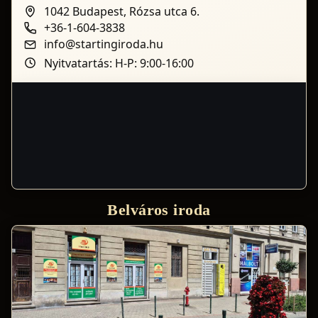
1042 Budapest, Rózsa utca 6.
+36-1-604-3838
info@startingiroda.hu
Nyitvatartás: H-P: 9:00-16:00
Belváros iroda