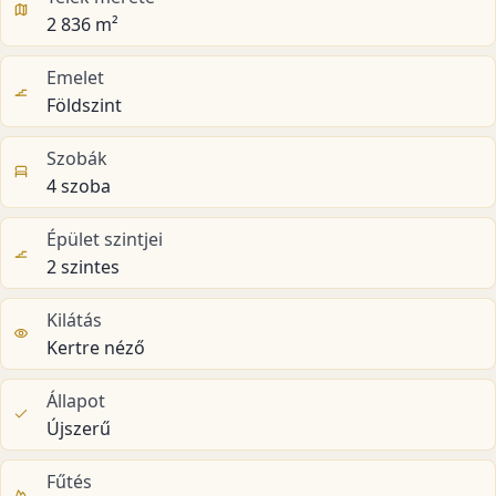
2 836 m²
Emelet
Földszint
Szobák
4 szoba
Épület szintjei
2 szintes
Kilátás
Kertre néző
Állapot
Újszerű
Fűtés