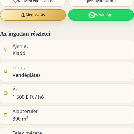
Kedvencekhez adás
Kinyomtatom
Megosztás
WhatsApp
Az ingatlan részletei
Ajánlat
Kiadó
Típus
Vendéglátás
Ár
1 500 E Ft / hó
Alapterület
390 m²
Telek mérete