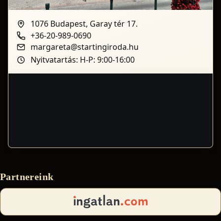
1076 Budapest, Garay tér 17.
+36-20-989-0690
margareta@startingiroda.hu
Nyitvatartás: H-P: 9:00-16:00
Partnereink