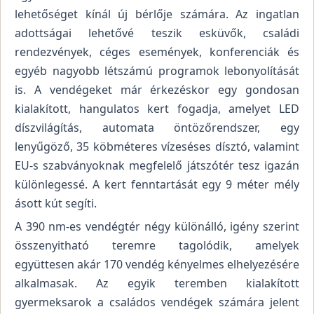
lehetőséget kínál új bérlője számára. Az ingatlan
adottságai lehetővé teszik esküvők, családi
rendezvények, céges események, konferenciák és
egyéb nagyobb létszámú programok lebonyolítását
is. A vendégeket már érkezéskor egy gondosan
kialakított, hangulatos kert fogadja, amelyet LED
díszvilágítás, automata öntözőrendszer, egy
lenyűgöző, 35 köbméteres vízeséses dísztó, valamint
EU-s szabványoknak megfelelő játszótér tesz igazán
különlegessé. A kert fenntartását egy 9 méter mély
ásott kút segíti.
A 390 nm-es vendégtér négy különálló, igény szerint
összenyitható teremre tagolódik, amelyek
együttesen akár 170 vendég kényelmes elhelyezésére
alkalmasak. Az egyik teremben kialakított
gyermeksarok a családos vendégek számára jelent