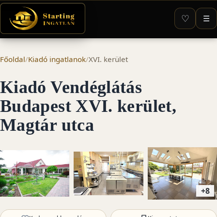
♡
☰
Főoldal
/
Kiadó ingatlanok
/
XVI. kerület
Kiadó Vendéglátás
Budapest XVI. kerület,
Magtár utca
+8