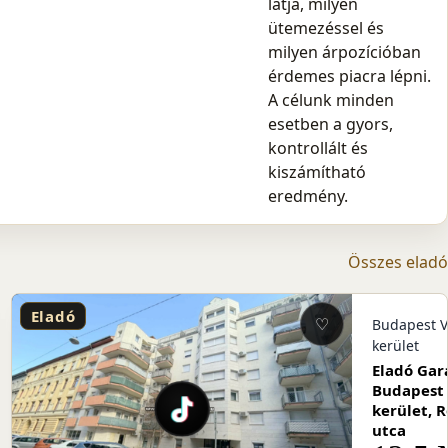
látja, milyen
ütemezéssel és
milyen árpozícióban
érdemes piacra lépni.
A célunk minden
esetben a gyors,
kontrollált és
kiszámítható
eredmény.
Összes eladó
Eladó
♡
I.
Budapest VI
kerület
a
Eladó Gar
apest
Budapest 
t,
kerület, R
a
utca