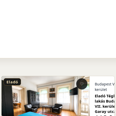
Eladó
♡
.
Budapest VI
kerület
ár
Eladó Tégl
I.
lakás Bud
ray
VII. kerüle
Garay utc