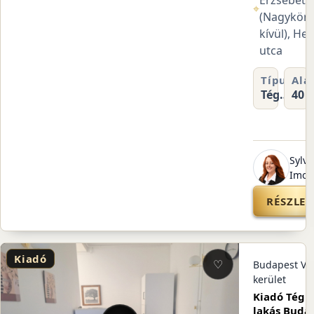
Erzsébetv
⌖
(Nagykör
kívül), He
utca
Típus
Ala
Tégla
40 
lakás
Sylve
Imol
RÉSZLET
Kiadó
♡
Budapest VII
kerület
Kiadó Tégl
lakás Buda