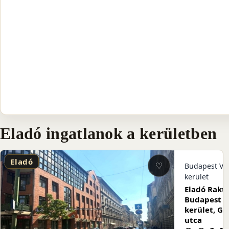
Eladó ingatlanok a kerületben
Eladó
♡
Budapest VII
kerület
Eladó Rakt
Budapest VI
kerület, Ga
utca