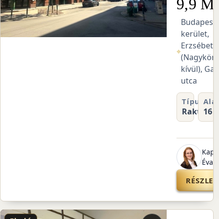
9,9 M 
Budapest V
kerület,
Erzsébetv
⌖
(Nagykör
kívül), Ga
utca
Típus
Ala
Raktár
16 
Kapl
Éva
RÉSZLET