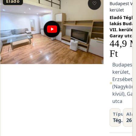
Eladó
♡
Budapest VII
kerület
Eladó Tégla
lakás Buda
VII. kerület
Garay utca
44,9 
Ft
Budapest V
kerület,
Erzsébetv
⌖
(Nagykör
kívül), Ga
utca
Típus
Ala
Tégla
26 
lakás