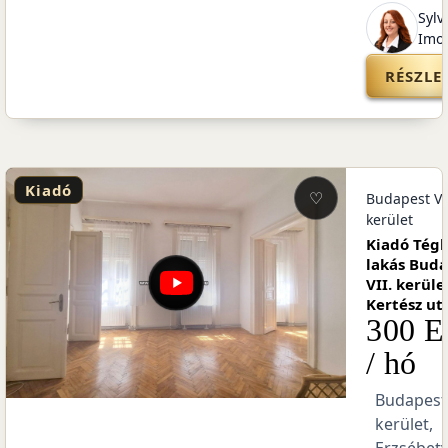
onyi
Sylv
Imo
EK
RÉSZLE
Kiadó
♡
.
Budapest VI
kerület
a
Kiadó Tégl
pest
lakás Bud
,
VII. kerüle
a
Kertész ut
Ft
300 E
/ hó
II.
Budapest 
kerület,