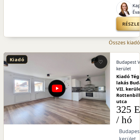
ester
Kap
la
Éva
TEK
RÉSZLE
Összes kiadó
Kiadó
♡
I.
Budapest VI
kerület
a
Kiadó Tég
apest
lakás Bud
t,
VII. kerüle
ca
Rottenbil
 Ft
utca
325 E
/ hó
VII.
Budapest
kerület,