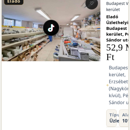
Eladó
♡
.
Budapest VI
kerület
Eladó
pest
Üzlethelyi
,
Budapest V
kerület, P
M
Sándor ut
52,9 
Ft
II.
Budapest 
kerület,
áros
Erzsébet
úton
⌖
(Nagykör
ray
kívül), Pé
Sándor u
pterület
Szobák
m²
1
Típus
Ala
Üzlethel
101