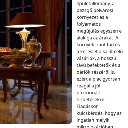
épületállomány, a
pezsgő belvárosi
környezet és a
folyamatos
megújulás egyszerre
alakítja az árakat. A
környék iránt tartós
a kereslet a saját célú
vásárlók, a hosszú
távú befektetők és a
bérlők részéről is,
ezért a piac gyorsan
reagál a jól
pozicionált
hirdetésekre.
Eladáskor
kulcskérdés, hogy az
ingatlan melyik
mikrolokációban