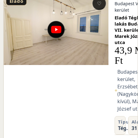
Eladó
♡
I.
Budapest VI
kerület
Eladó Tég
ség
lakás Bud
II.
VII. kerüle
éterfy
Marek Józ
ca
utca
M
43,9
Ft
VII.
Budapest
kerület,
város
Erzsébet
⌖
úton
(Nagykö
terfy
kívül), M
tca
József ut
pterület
Szobák
Típus
Al
yiség
 m²
0
Tégla
31
lakás