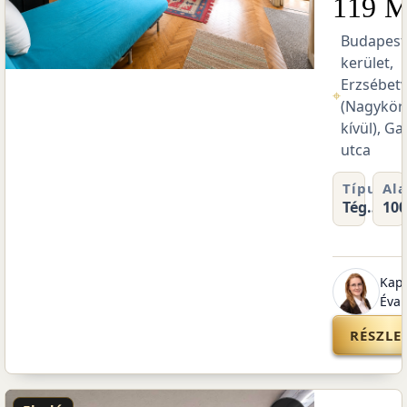
Ft
119 M
II.
Budapest 
kerület,
áros
Erzsébet
⌖
úton
(Nagykör
ray
kívül), Ga
utca
pterület
Szobák
Típus
Ala
m²
0
Tégla
100
lakás
onyi
Kapl
Éva
EK
RÉSZLE