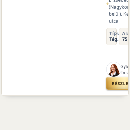
áros
Erzsébet
⌖
úton
(Nagykör
rnád
belül), Ke
utca
pterület
Szobák
Típus
Ala
m²
2
Tégla
75 
lakás
ster
Sylv
a
Imo
EK
RÉSZLE
.
a
pest