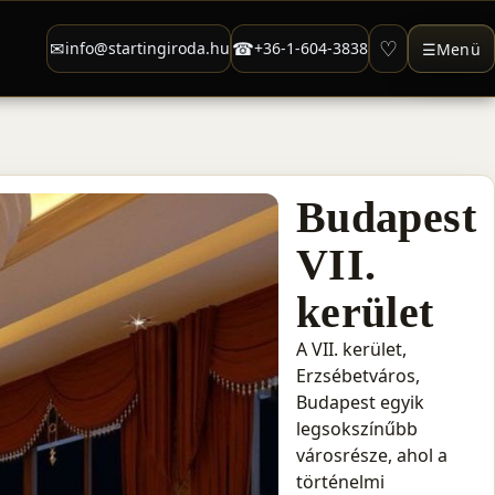
♡
✉
☎
info@startingiroda.hu
+36-1-604-3838
☰
Menü
Budapest
VII.
kerület
A VII. kerület,
Erzsébetváros,
Budapest egyik
legsokszínűbb
városrésze, ahol a
történelmi