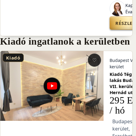
Kapl
Éva
RÉSZLET
Kiadó ingatlanok a kerületben
Kiadó
♡
Budapest VII
kerület
Kiadó Tégl
lakás Buda
VII. kerület
Hernád utc
295 E 
/ hó
Budapest V
kerület,