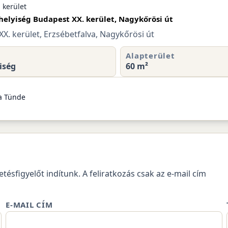
 kerület
helyiség Budapest XX. kerület, Nagykőrösi út
X. kerület, Erzsébetfalva, Nagykőrösi út
Alapterület
iség
60 m²
a Tünde
etésfigyelőt indítunk. A feliratkozás csak az e-mail cím
E-MAIL CÍM