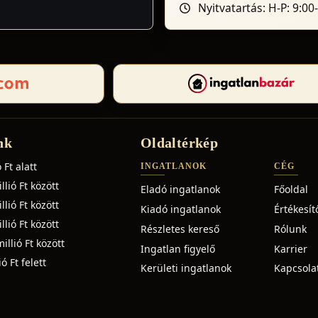
Nyitvatartás: H-P: 9:00
nk
Oldaltérkép
 Ft alatt
INGATLANOK
CÉG
lió Ft között
Eladó ingatlanok
Főoldal
lió Ft között
Kiadó ingatlanok
Értékesít
lió Ft között
Részletes kereső
Rólunk
illió Ft között
Ingatlan figyelő
Karrier
ó Ft felett
Kerületi ingatlanok
Kapcsola