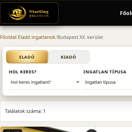
Főol
Főoldal
/
Eladó ingatlanok
/
Budapest XX. kerület
Eladó ingatlanok – Budapes
ELADÓ
KIADÓ
HOL KERES?
INGATLAN TÍPUSA
Találatok száma: 1