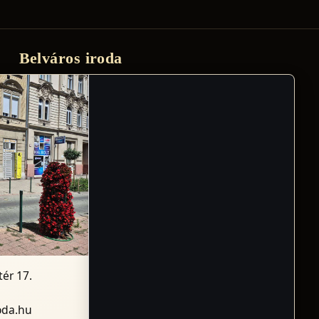
Belváros iroda
ér 17.
oda.hu