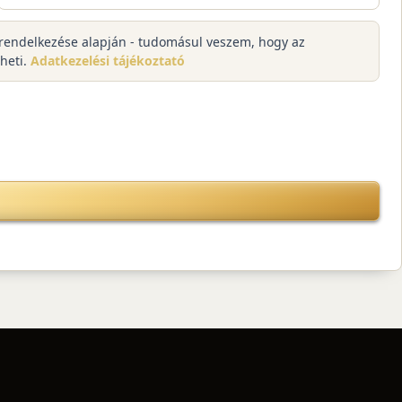
kk rendelkezése alapján - tudomásul veszem, hogy az
lheti.
Adatkezelési tájékoztató