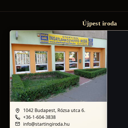
Újpest iroda
1042 Budapest, Rózsa utca 6.
+36-1-604-3838
info@startingiroda.hu