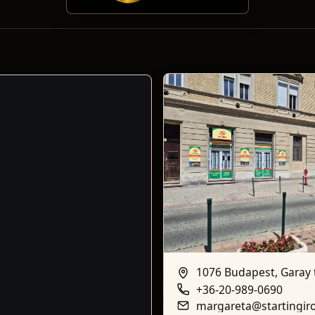
1076 Budapest, Garay t
+36-20-989-0690
margareta@startingir