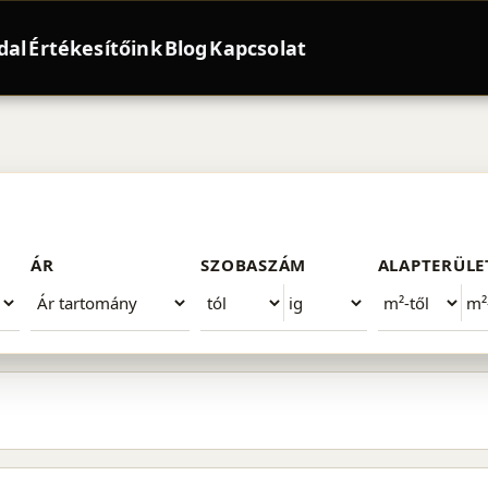
dal
Értékesítőink
Blog
Kapcsolat
t XX. kerület
ÁR
SZOBASZÁM
ALAPTERÜLE