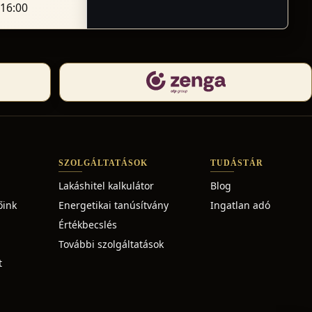
-16:00
SZOLGÁLTATÁSOK
TUDÁSTÁR
Lakáshitel kalkulátor
Blog
őink
Energetikai tanúsítvány
Ingatlan adó
Értékbecslés
További szolgáltatások
t