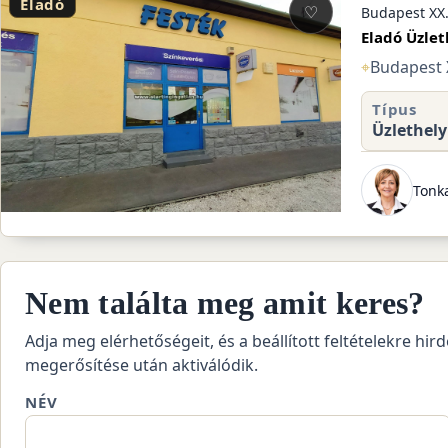
Eladó
♡
Budapest XX.
Eladó Üzlet
⌖
Budapest X
Típus
Üzlethely
Tonk
Nem találta meg amit keres?
Adja meg elérhetőségeit, és a beállított feltételekre hird
megerősítése után aktiválódik.
NÉV