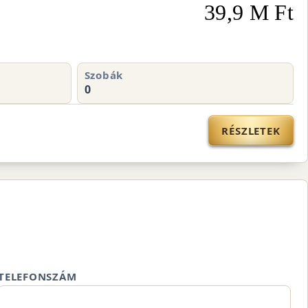
39,9 M Ft
Szobák
0
RÉSZLETEK
TELEFONSZÁM