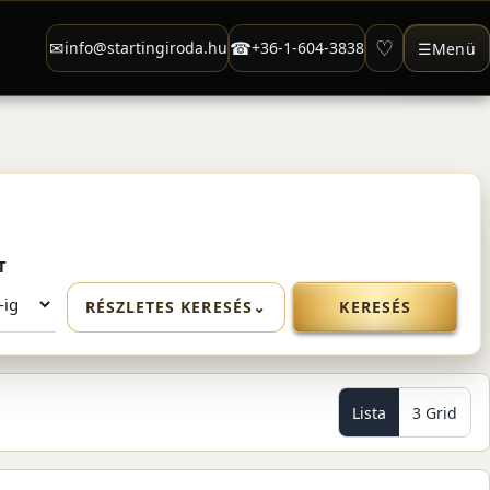
♡
✉
☎
info@startingiroda.hu
+36-1-604-3838
☰
Menü
T
RÉSZLETES KERESÉS
⌄
KERESÉS
Lista
3 Grid